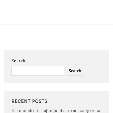
Search
Search
RECENT POSTS
Kako odabrati najbolju platformu za igre na