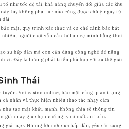
u tố như tốc độ tải, khả năng chuyển đổi giữa các khu
này tuy không phải lúc nào cũng được chú ý ngay từ
 dài.
 bảo mật, quy trình xác thực và cơ chế cảnh báo bất
 nhiên, người chơi vẫn cần tự bảo vệ mình bằng thói
tạo sự hấp dẫn mà còn cần dùng công nghệ để nâng
h vi. Đây là hướng phát triển phù hợp với xu thế giải
Sinh Thái
c tuyến. Với casino online, bảo mật càng quan trọng
in cá nhân và thực hiện nhiều thao tác nhạy cảm.
n như tạo mật khẩu mạnh, không chia sẻ thông tin
ơn giản này giúp hạn chế nguy cơ mất an toàn.
ng giả mạo. Những lời mời quá hấp dẫn, yêu cầu cung