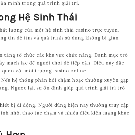
ủa mình trong quá trình giải trí.
ong Hệ Sinh Thái
hất lượng của một hệ sinh thái casino trực tuyến.
g tin dễ tìm và quá trình sử dụng không bị gián
ền tảng tổ chức các khu vực chức năng. Danh mục trò
ày mạch lạc để người chơi dễ tiếp cận. Điều này đặc
m quen với môi trường casino online.
. Nếu hệ thống phản hồi chậm hoặc thường xuyên gặp
ng. Ngược lại, sự ổn định giúp quá trình giải trí trở
hiết bị di động. Người dùng hiện nay thường truy cập
 hình nhỏ, thao tác chạm và nhiều điều kiện mạng khác
hù Hợp