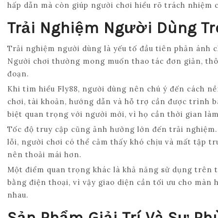
hấp dẫn mà còn giúp người chơi hiểu rõ trách nhiệm c
Trải Nghiệm Người Dùng Tr
Trải nghiệm người dùng là yếu tố đầu tiên phản ánh c
Người chơi thường mong muốn thao tác đơn giản, thôn
đoạn.
Khi tìm hiểu Fly88, người dùng nên chú ý đến cách n
chơi, tài khoản, hướng dẫn và hỗ trợ cần được trình b
biệt quan trọng với người mới, vì họ cần thời gian là
Tốc độ truy cập cũng ảnh hưởng lớn đến trải nghiệm
lỗi, người chơi có thể cảm thấy khó chịu và mất tập tru
nên thoải mái hơn.
Một điểm quan trọng khác là khả năng sử dụng trên t
bằng điện thoại, vì vậy giao diện cần tối ưu cho màn
nhau.
Sản Phẩm Giải Trí Và Sự P