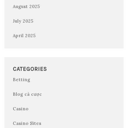
August 2025
July 2025
April 2025
CATEGORIES
Betting
Blog cá cược
Casino
Casino Sites