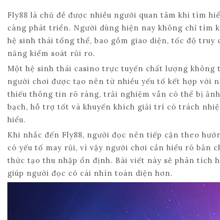
Fly88 là chủ đề được nhiều người quan tâm khi tìm hiể
càng phát triển. Người dùng hiện nay không chỉ tìm 
hệ sinh thái tổng thể, bao gồm giao diện, tốc độ truy 
năng kiểm soát rủi ro.
Một hệ sinh thái casino trực tuyến chất lượng không 
người chơi được tạo nên từ nhiều yếu tố kết hợp với 
thiếu thông tin rõ ràng, trải nghiệm vẫn có thể bị ả
bạch, hỗ trợ tốt và khuyến khích giải trí có trách nh
hiểu.
Khi nhắc đến Fly88, người đọc nên tiếp cận theo hướn
có yếu tố may rủi, vì vậy người chơi cần hiểu rõ bản 
thức tạo thu nhập ổn định. Bài viết này sẽ phân tích hệ
giúp người đọc có cái nhìn toàn diện hơn.