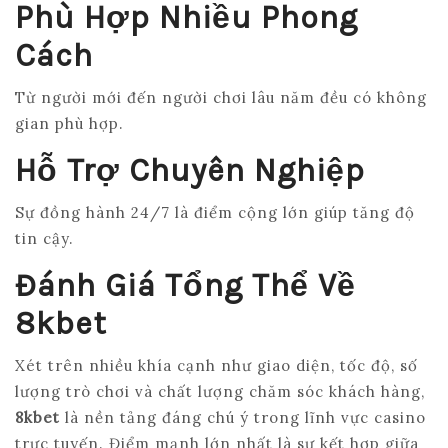
Phù Hợp Nhiều Phong
Cách
Từ người mới đến người chơi lâu năm đều có không
gian phù hợp.
Hỗ Trợ Chuyên Nghiệp
Sự đồng hành 24/7 là điểm cộng lớn giúp tăng độ
tin cậy.
Đánh Giá Tổng Thể Về
8kbet
Xét trên nhiều khía cạnh như giao diện, tốc độ, số
lượng trò chơi và chất lượng chăm sóc khách hàng,
8kbet
là nền tảng đáng chú ý trong lĩnh vực casino
trực tuyến. Điểm mạnh lớn nhất là sự kết hợp giữa