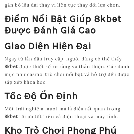
gắn bó lâu dài thay vì liên tục thay đổi lựa chọn.
Điểm Nổi Bật Giúp 8kbet
Được Đánh Giá Cao
Giao Diện Hiện Đại
Ngay từ lần đầu truy cập, người dùng có thể thấy
8kbet
được thiết kế rõ ràng và thân thiện. Các danh
mục như casino, trò chơi nổi bật và hỗ trợ đều được
sắp xếp khoa học.
Tốc Độ Ổn Định
Một trải nghiệm mượt mà là điều rất quan trọng.
8kbet
tối ưu tốt trên cả điện thoại và máy tính.
Kho Trò Chơi Phong Phú