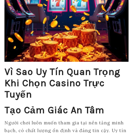
Vì Sao Uy Tín Quan Trọng
Khi Chọn Casino Trực
Tuyến
Tạo Cảm Giác An Tâm
Người chơi luôn muốn tham gia tại nền tảng minh
bạch, có chất lượng ổn định và đáng tin cậy. Uy tín