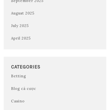
September 2025
August 2025
July 2025
April 2025
CATEGORIES
Betting
Blog cá cược
Casino