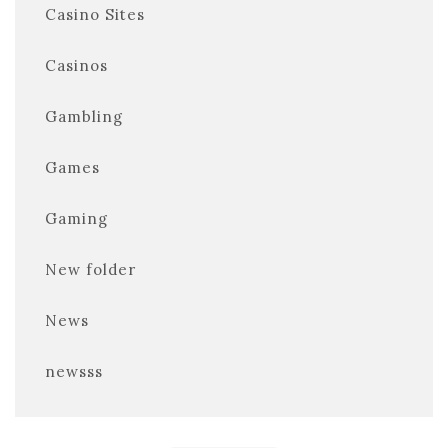
Casino Sites
Casinos
Gambling
Games
Gaming
New folder
News
newsss