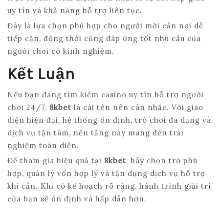
uy tín và khả năng hỗ trợ liên tục.
Đây là lựa chọn phù hợp cho người mới cần nơi dễ
tiếp cận, đồng thời cũng đáp ứng tốt nhu cầu của
người chơi có kinh nghiệm.
Kết Luận
Nếu bạn đang tìm kiếm casino uy tín hỗ trợ người
chơi 24/7,
8kbet
là cái tên nên cân nhắc. Với giao
diện hiện đại, hệ thống ổn định, trò chơi đa dạng và
dịch vụ tận tâm, nền tảng này mang đến trải
nghiệm toàn diện.
Để tham gia hiệu quả tại
8kbet
, hãy chọn trò phù
hợp, quản lý vốn hợp lý và tận dụng dịch vụ hỗ trợ
khi cần. Khi có kế hoạch rõ ràng, hành trình giải trí
của bạn sẽ ổn định và hấp dẫn hơn.