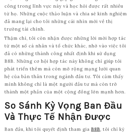
công trong lĩnh vực này và học hỏi được rất nhiều
từ họ. Những cuộc thảo luận và chia sẻ kinh nghiệm
đã mang lại cho tôi những cái nhìn mới về thị
trường tài chính.
Thậm chí, tôi còn nhận được những lời mời hợp tác
từ một số cá nhân và tổ chức khác, nhờ vào việc tôi
đã có những thành công nhất định khi sử dụng
B8B. Những cơ hội hợp tác này không chỉ giúp tôi
phát triển thêm mà còn mở rộng mạng lưới quan
hệ của bản thân trong ngành đầu tư. Tôi cảm thấy
mình không chỉ là một người đầu tư mà còn trở
thành một phần của một cộng đồng lớn mạnh hơn.
So Sánh Kỳ Vọng Ban Đầu
Và Thực Tế Nhận Được
Ban đầu, khi tôi quyết định tham gia
B8B
, tôi chỉ kỳ