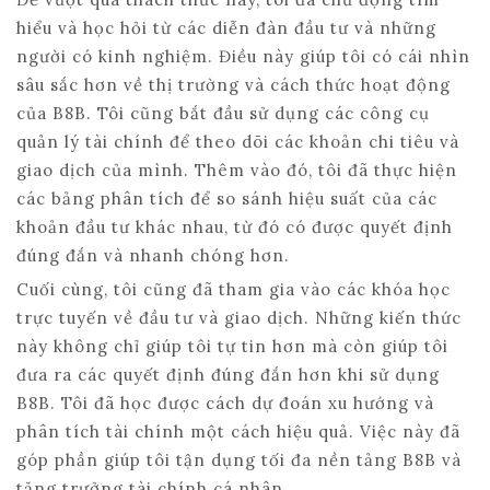
hiểu và học hỏi từ các diễn đàn đầu tư và những
người có kinh nghiệm. Điều này giúp tôi có cái nhìn
sâu sắc hơn về thị trường và cách thức hoạt động
của B8B. Tôi cũng bắt đầu sử dụng các công cụ
quản lý tài chính để theo dõi các khoản chi tiêu và
giao dịch của mình. Thêm vào đó, tôi đã thực hiện
các bảng phân tích để so sánh hiệu suất của các
khoản đầu tư khác nhau, từ đó có được quyết định
đúng đắn và nhanh chóng hơn.
Cuối cùng, tôi cũng đã tham gia vào các khóa học
trực tuyến về đầu tư và giao dịch. Những kiến thức
này không chỉ giúp tôi tự tin hơn mà còn giúp tôi
đưa ra các quyết định đúng đắn hơn khi sử dụng
B8B. Tôi đã học được cách dự đoán xu hướng và
phân tích tài chính một cách hiệu quả. Việc này đã
góp phần giúp tôi tận dụng tối đa nền tảng B8B và
tăng trưởng tài chính cá nhân.