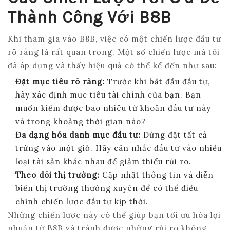
Thành Công Với B8B
Khi tham gia vào B8B, việc có một chiến lược đầu tư
rõ ràng là rất quan trọng. Một số chiến lược mà tôi
đã áp dụng và thấy hiệu quả có thể kể đến như sau:
Đặt mục tiêu rõ ràng:
Trước khi bắt đầu đầu tư,
hãy xác định mục tiêu tài chính của bạn. Bạn
muốn kiếm được bao nhiêu từ khoản đầu tư này
và trong khoảng thời gian nào?
Đa dạng hóa danh mục đầu tư:
Đừng đặt tất cả
trứng vào một giỏ. Hãy cân nhắc đầu tư vào nhiều
loại tài sản khác nhau để giảm thiểu rủi ro.
Theo dõi thị trường:
Cập nhật thông tin và diễn
biến thị trường thường xuyên để có thể điều
chỉnh chiến lược đầu tư kịp thời.
Những chiến lược này có thể giúp bạn tối ưu hóa lợi
nhuận từ B8B và tránh được những rủi ro không