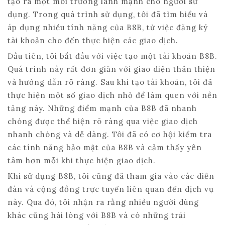
tạo ra một môi trường lành mạnh cho người sử
NGHIỆM
dụng. Trong quá trình sử dụng, tôi đã tìm hiểu và
THỰC
áp dụng nhiều tính năng của B8B, từ việc đăng ký
TẾ
tài khoản cho đến thực hiện các giao dịch.
Đầu tiên, tôi bắt đầu với việc tạo một tài khoản B8B.
Quá trình này rất đơn giản với giao diện thân thiện
và hướng dẫn rõ ràng. Sau khi tạo tài khoản, tôi đã
thực hiện một số giao dịch nhỏ để làm quen với nền
tảng này. Những điểm mạnh của B8B đã nhanh
chóng được thể hiện rõ ràng qua việc giao dịch
nhanh chóng và dễ dàng. Tôi đã có cơ hội kiểm tra
các tính năng bảo mật của B8B và cảm thấy yên
tâm hơn mỗi khi thực hiện giao dịch.
Khi sử dụng B8B, tôi cũng đã tham gia vào các diễn
đàn và cộng đồng trực tuyến liên quan đến dịch vụ
này. Qua đó, tôi nhận ra rằng nhiều người dùng
khác cũng hài lòng với B8B và có những trải