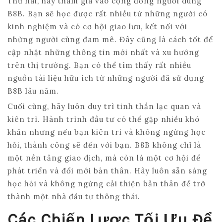
Thứ hai, hãy tham gia vào cộng đồng người dùng
B8B. Bạn sẽ học được rất nhiều từ những người có
kinh nghiệm và có cơ hội giao lưu, kết nối với
những người cùng đam mê. Đây cũng là cách tốt để
cập nhật những thông tin mới nhất và xu hướng
trên thị trường. Bạn có thể tìm thấy rất nhiều
nguồn tài liệu hữu ích từ những người đã sử dụng
B8B lâu năm.
Cuối cùng, hãy luôn duy trì tinh thần lạc quan và
kiên trì. Hành trình đầu tư có thể gặp nhiều khó
khăn nhưng nếu bạn kiên trì và không ngừng học
hỏi, thành công sẽ đến với bạn. B8B không chỉ là
một nền tảng giao dịch, mà còn là một cơ hội để
phát triển và đổi mới bản thân. Hãy luôn sẵn sàng
học hỏi và không ngừng cải thiện bản thân để trở
thành một nhà đầu tư thông thái.
Các Chiến Lược Tối Ưu Để