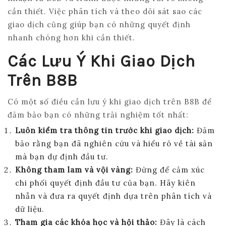
cần thiết. Việc phân tích và theo dõi sát sao các
giao dịch cũng giúp bạn có những quyết định
nhanh chóng hơn khi cần thiết.
Các Lưu Ý Khi Giao Dịch
Trên B8B
Có một số điều cần lưu ý khi giao dịch trên B8B để
đảm bảo bạn có những trải nghiệm tốt nhất:
Luôn kiểm tra thông tin trước khi giao dịch:
Đảm
bảo rằng bạn đã nghiên cứu và hiểu rõ về tài sản
mà bạn dự định đầu tư.
Không tham lam và vội vàng:
Đừng để cảm xúc
chi phối quyết định đầu tư của bạn. Hãy kiên
nhẫn và đưa ra quyết định dựa trên phân tích và
dữ liệu.
Tham gia các khóa học và hội thảo:
Đây là cách