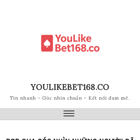
Skip
to
content
YOULIKEBET168.CO
Tin nhanh – Góc nhìn chuẩn – Kết nối đam mê.
Close
Menu