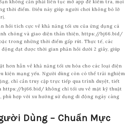
 Bạn không cần phải liên tục mở app để kiểm tra, mọi
g thời điểm. Điều này giúp người chơi không bỏ lỡ
rị.
n hồi tích cực về khả năng tối ưu của ứng dụng cá
anh chóng và giao diện thân thiện, https://bj66.bid/
oặc trong những thời điểm gấp rút. Thực tế, các
 động đạt được thời gian phản hồi dưới 2 giây, giúp
ật hơn hẳn về khả năng tối ưu hóa cho các loại điện
iều kiện mạng yếu. Người dùng còn có thể trải nghiệm
, chỉ cần truy cập trực tiếp qua trình duyệt, tiết
 https://bj66.bid/ không chỉ tối ưu về mặt kỹ thuật
, phù hợp với xu hướng sử dụng di động ngày càng
Người Dùng – Chuẩn Mực