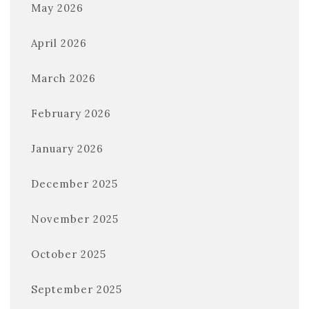
May 2026
April 2026
March 2026
February 2026
January 2026
December 2025
November 2025
October 2025
September 2025