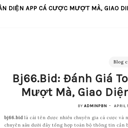
OÀN DIỆN APP CÁ CƯỢC MƯỢT MÀ, GIAO D
Blog c
Bj66.bid: Đánh Giá T
Mượt Mà, Giao Diện
BY
ADMINPBN
APRIL 
bj66.bid
là cái tên được nhiều chuyên gia cá cược và n
chuyên sâu dưới đây tổng hợp toàn bộ thông tin cần 