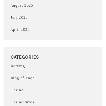
August 2025
July 2025
April 2025
CATEGORIES
Betting
Blog cá cược
Casino
Casino Sites