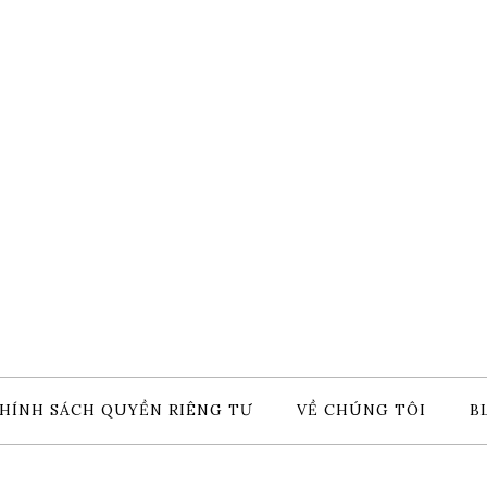
HÍNH SÁCH QUYỀN RIÊNG TƯ
VỀ CHÚNG TÔI
B