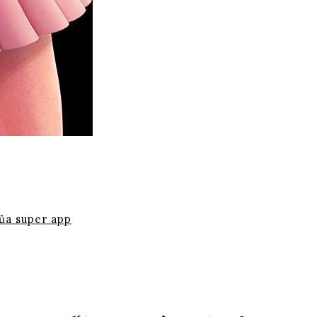
ủa super app