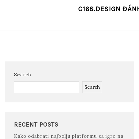
C168.DESIGN ĐÁNH
Search
Search
RECENT POSTS
Kako odabrati najbolju platformu za igre na