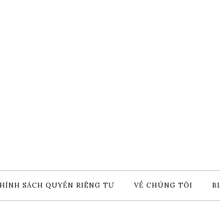
HÍNH SÁCH QUYỀN RIÊNG TƯ
VỀ CHÚNG TÔI
B