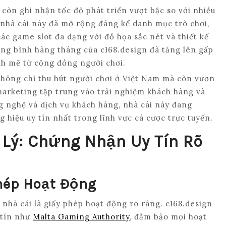
 còn ghi nhận tốc độ phát triển vượt bậc so với nhiều
nhà cái này đã mở rộng đáng kể danh mục trò chơi,
các game slot đa dạng với đồ họa sắc nét và thiết kế
ung bình hàng tháng của c168.design đã tăng lên gấp
nh mẽ từ cộng đồng người chơi.
 không chỉ thu hút người chơi ở Việt Nam mà còn vươn
 marketing tập trung vào trải nghiệm khách hàng và
ng nghệ và dịch vụ khách hàng, nhà cái này đang
hiệu uy tín nhất trong lĩnh vực cá cược trực tuyến.
Lý: Chứng Nhận Uy Tín Rõ
hép Hoạt Động
nhà cái là giấy phép hoạt động rõ ràng. c168.design
 tín như
Malta Gaming Authority
, đảm bảo mọi hoạt