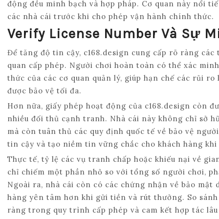
động đều minh bạch và hợp pháp. Cơ quan này nổi tiế
các nhà cái trước khi cho phép vận hành chính thức.
Verify License Number Và Sự M
Để tăng độ tin cậy, c168.design cung cấp rõ ràng các 
quan cấp phép. Người chơi hoàn toàn có thể xác minh
thức của các cơ quan quản lý, giúp hạn chế các rủi ro
được bảo vệ tối đa.
Hơn nữa, giấy phép hoạt động của c168.design còn đư
nhiều đối thủ cạnh tranh. Nhà cái này không chỉ sở h
mà còn tuân thủ các quy định quốc tế về bảo vệ người
tin cậy và tạo niềm tin vững chắc cho khách hàng khi
Thực tế, tỷ lệ các vụ tranh chấp hoặc khiếu nại về gia
chỉ chiếm một phần nhỏ so với tổng số người chơi, p
Ngoài ra, nhà cái còn có các chứng nhận về bảo mật d
hàng yên tâm hơn khi gửi tiền và rút thưởng. So sánh 
ràng trong quy trình cấp phép và cam kết hợp tác lâu 