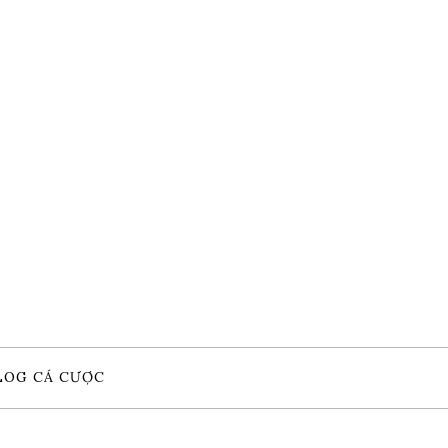
LOG CÁ CƯỢC