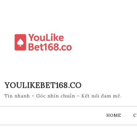
Skip
to
content
YOULIKEBET168.CO
Tin nhanh – Góc nhìn chuẩn – Kết nối đam mê.
HOME
C