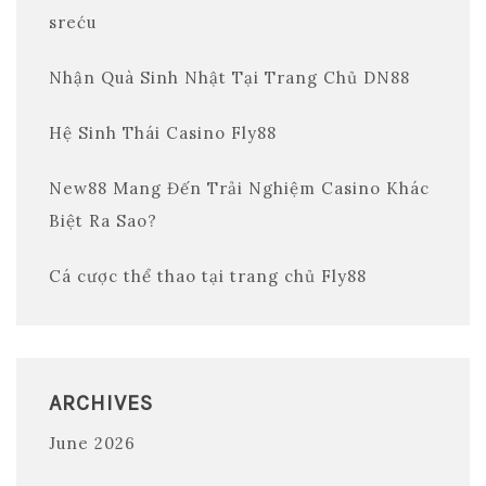
sreću
Nhận Quà Sinh Nhật Tại Trang Chủ DN88
Hệ Sinh Thái Casino Fly88
New88 Mang Đến Trải Nghiệm Casino Khác
Biệt Ra Sao?
Cá cược thể thao tại trang chủ Fly88
ARCHIVES
June 2026