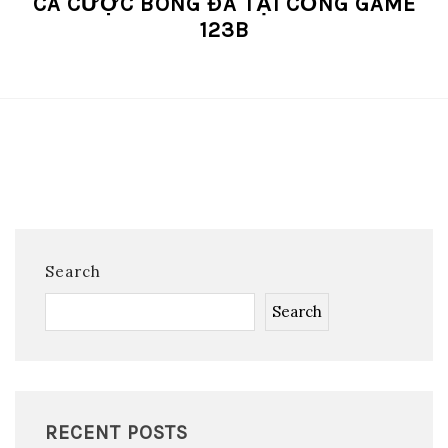
CÁ CƯỢC BÓNG ĐÁ TẠI CỔNG GAME
123B
Search
Search
RECENT POSTS