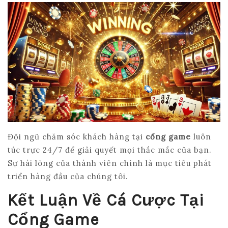
Đội ngũ chăm sóc khách hàng tại
cổng game
luôn
túc trực 24/7 để giải quyết mọi thắc mắc của bạn.
Sự hài lòng của thành viên chính là mục tiêu phát
triển hàng đầu của chúng tôi.
Kết Luận Về Cá Cược Tại
Cổng Game