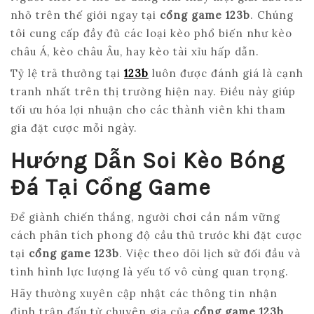
nhỏ trên thế giới ngay tại
cổng game 123b
. Chúng
tôi cung cấp đầy đủ các loại kèo phổ biến như kèo
châu Á, kèo châu Âu, hay kèo tài xỉu hấp dẫn.
Tỷ lệ trả thưởng tại
123b
luôn được đánh giá là cạnh
tranh nhất trên thị trường hiện nay. Điều này giúp
tối ưu hóa lợi nhuận cho các thành viên khi tham
gia đặt cược mỗi ngày.
Hướng Dẫn Soi Kèo Bóng
Đá Tại Cổng Game
Để giành chiến thắng, người chơi cần nắm vững
cách phân tích phong độ cầu thủ trước khi đặt cược
tại
cổng game 123b
. Việc theo dõi lịch sử đối đầu và
tình hình lực lượng là yếu tố vô cùng quan trọng.
Hãy thường xuyên cập nhật các thông tin nhận
định trận đấu từ chuyên gia của
cổng game 123b
.