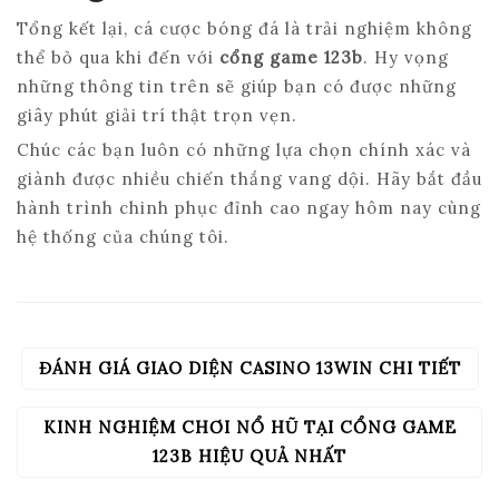
Tổng kết lại, cá cược bóng đá là trải nghiệm không
thể bỏ qua khi đến với
cổng game 123b
. Hy vọng
những thông tin trên sẽ giúp bạn có được những
giây phút giải trí thật trọn vẹn.
Chúc các bạn luôn có những lựa chọn chính xác và
giành được nhiều chiến thắng vang dội. Hãy bắt đầu
hành trình chinh phục đỉnh cao ngay hôm nay cùng
hệ thống của chúng tôi.
ĐÁNH GIÁ GIAO DIỆN CASINO 13WIN CHI TIẾT
POST
NAVIGATION
KINH NGHIỆM CHƠI NỔ HŨ TẠI CỔNG GAME
123B HIỆU QUẢ NHẤT