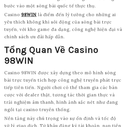
CẤP
bước vào một sòng bài quốc tế thực thụ.
Casino
98WIN
là điểm đến lý tưởng cho những ai
yêu thích không khí sôi động của sòng bài trực
tuyến, với kho game đa dạng, công nghệ hiện đại và
chính sách ưu đãi hấp dẫn.
Tổng Quan Về Casino
98WIN
Casino 98WIN được xây dựng theo mô hình sòng
bài trực tuyến tích hợp công nghệ truyền phát trực
tiếp tiên tiến. Người chơi có thể tham gia các bàn
cược với dealer thật, tương tác thời gian thực và
trải nghiệm âm thanh, hình ảnh sắc nét như đang
ngồi tại casino truyền thống.
Nền tảng này chú trọng vào sự ổn định và tốc độ
xử lý giao dịch. Từ khâu đăng ký tài khoản, nạp tiền