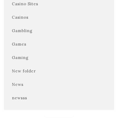
Casino Sites
Casinos
Gambling
Games
Gaming
New folder
News
newsss