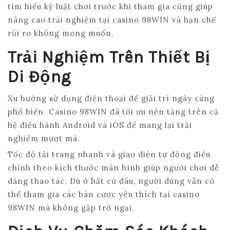
tìm hiểu kỹ luật chơi trước khi tham gia cũng giúp
nâng cao trải nghiệm tại casino 98WIN và hạn chế
rủi ro không mong muốn.
Trải Nghiệm Trên Thiết Bị
Di Động
Xu hướng sử dụng điện thoại để giải trí ngày càng
phổ biến. Casino 98WIN đã tối ưu nền tảng trên cả
hệ điều hành Android và iOS để mang lại trải
nghiệm mượt mà.
Tốc độ tải trang nhanh và giao diện tự động điều
chỉnh theo kích thước màn hình giúp người chơi dễ
dàng thao tác. Dù ở bất cứ đâu, người dùng vẫn có
thể tham gia các bàn cược yêu thích tại casino
98WIN mà không gặp trở ngại.