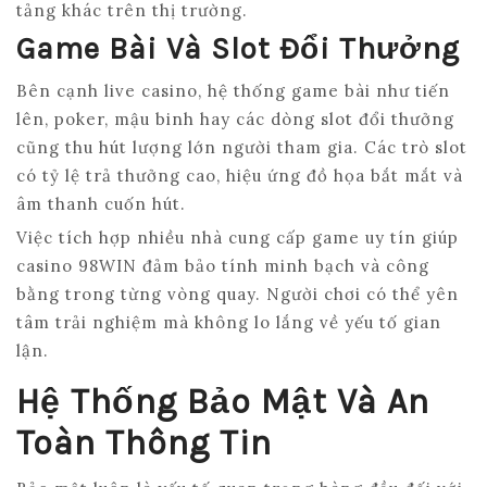
tảng khác trên thị trường.
Game Bài Và Slot Đổi Thưởng
Bên cạnh live casino, hệ thống game bài như tiến
lên, poker, mậu binh hay các dòng slot đổi thưởng
cũng thu hút lượng lớn người tham gia. Các trò slot
có tỷ lệ trả thưởng cao, hiệu ứng đồ họa bắt mắt và
âm thanh cuốn hút.
Việc tích hợp nhiều nhà cung cấp game uy tín giúp
casino 98WIN đảm bảo tính minh bạch và công
bằng trong từng vòng quay. Người chơi có thể yên
tâm trải nghiệm mà không lo lắng về yếu tố gian
lận.
Hệ Thống Bảo Mật Và An
Toàn Thông Tin