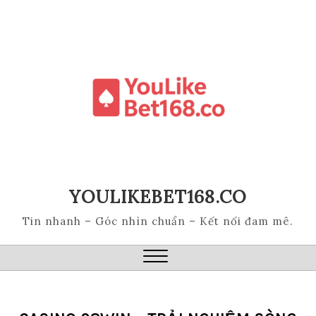
Skip
to
content
YOULIKEBET168.CO
Tin nhanh – Góc nhìn chuẩn – Kết nối đam mê.
Close
Menu