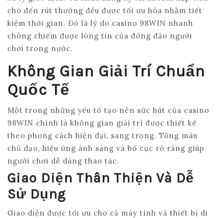
cho đến rút thưởng đều được tối ưu hóa nhằm tiết
kiệm thời gian. Đó là lý do casino 98WIN nhanh
chóng chiếm được lòng tin của đông đảo người
chơi trong nước.
Không Gian Giải Trí Chuẩn
Quốc Tế
Một trong những yếu tố tạo nên sức hút của casino
98WIN chính là không gian giải trí được thiết kế
theo phong cách hiện đại, sang trọng. Tông màu
chủ đạo, hiệu ứng ánh sáng và bố cục rõ ràng giúp
người chơi dễ dàng thao tác.
Giao Diện Thân Thiện Và Dễ
Sử Dụng
Giao diện được tối ưu cho cả máy tính và thiết bị di