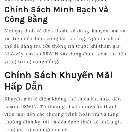
Chính Sách Minh Bạch Và
Công Bằng
Mọi quy định về điều khoản sử dụng, khuyến mãi và
rút tiền đều được công bố rõ ràng. Người chơi có
thể dễ dàng tra cứu thông tin trước khi tham gia.
Nhờ vậy, casino 98WIN xây dựng được niềm tin bền
vững trong cộng đồng.
Chính Sách Khuyến Mãi
Hấp Dẫn
Khuyến mãi là điểm không thể thiếu khi nhắc đến
casino 98WIN. Từ thưởng chào mừng cho thành
viên mới đến các chương trình hoàn trả và tặng
thưởng định kỳ, tất cả đều được thiết kế nhằm gia
tăng giá trị cho người chơi.