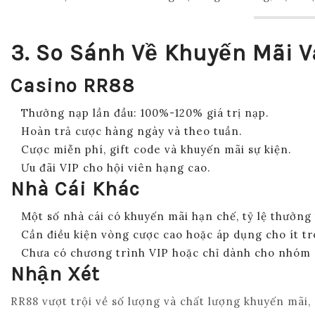
3. So Sánh Về Khuyến Mãi 
Casino RR88
Thưởng nạp lần đầu: 100%-120% giá trị nạp.
Hoàn trả cược hàng ngày và theo tuần.
Cược miễn phí, gift code và khuyến mãi sự kiện.
Ưu đãi VIP cho hội viên hạng cao.
Nhà Cái Khác
Một số nhà cái có khuyến mãi hạn chế, tỷ lệ thưởng
Cần điều kiện vòng cược cao hoặc áp dụng cho ít tr
Chưa có chương trình VIP hoặc chỉ dành cho nhóm
Nhận Xét
RR88 vượt trội về số lượng và chất lượng khuyến mãi, 