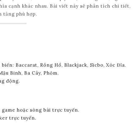
VỚI
ía cạnh khác nhau. Bài viết này sẽ phân tích chi tiết,
NHÀ
n tảng phù hợp.
CÁI
KHÁC
 biến: Baccarat, Rồng Hổ, Blackjack, Sicbo, Xóc Đĩa.
Mậu Binh, Ba Cây, Phỏm.
ng động.
t game hoặc sòng bài trực tuyến.
ker trực tuyến.