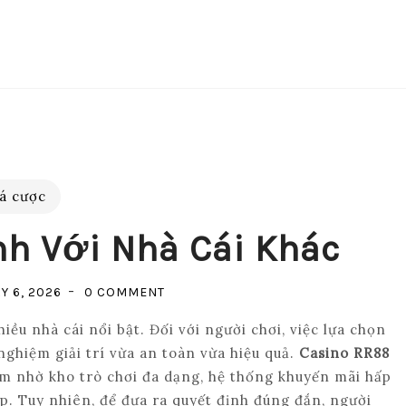
á cược
h Với Nhà Cái Khác
ON
Y 6, 2026
0 COMMENT
CASINO
iều nhà cái nổi bật. Đối với người chơi, việc lựa chọn
RR88
nghiệm giải trí vừa an toàn vừa hiệu quả.
Casino RR88
SO
m nhờ kho trò chơi đa dạng, hệ thống khuyến mãi hấp
SÁNH
p. Tuy nhiên, để đưa ra quyết định đúng đắn, người