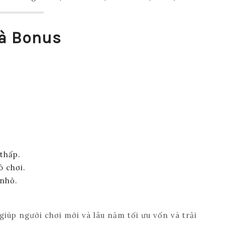
Và Bonus
 thấp.
ò chơi.
 nhỏ.
giúp người chơi mới và lâu năm tối ưu vốn và trải