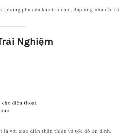
và phong phú của kho trò chơi, đáp ứng nhu cầu từ
 Trải Nghiệm
u cho điện thoại.
sino.
t là với giao diện thân thiện và tốc độ ổn định.