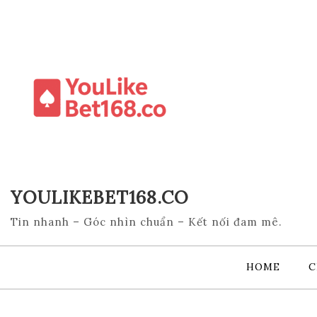
Skip
to
content
YOULIKEBET168.CO
Tin nhanh – Góc nhìn chuẩn – Kết nối đam mê.
HOME
C