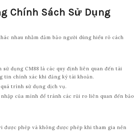
ng Chính Sách Sử Dụng
khác nhau nhằm đảm bảo người dùng hiểu rõ cách
 sử dụng CM88 là các quy định liên quan đến tài
 tin chính xác khi đăng ký tài khoản.
 quá trình sử dụng dịch vụ.
 nhập của mình để tránh các rủi ro liên quan đến bảo
i được phép và không được phép khi tham gia nền