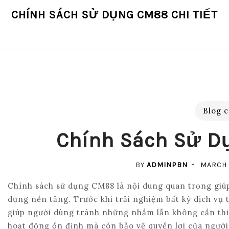
CHÍNH SÁCH SỬ DỤNG CM88 CHI TIẾT
Blog c
Chính Sách Sử Dụ
BY
ADMINPBN
MARCH 
Chính sách sử dụng CM88 là nội dung quan trọng giúp
dụng nền tảng. Trước khi trải nghiệm bất kỳ dịch vụ 
giúp người dùng tránh những nhầm lẫn không cần thi
hoạt động ổn định mà còn bảo vệ quyền lợi của người 