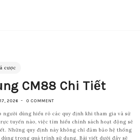
á cược
ng CM88 Chi Tiết
ON
17, 2026
0 COMMENT
CHÍNH
 người dùng hiểu rõ các quy định khi tham gia và sử
SÁCH
trực tuyến nào, việc tìm hiểu chính sách hoạt động sẽ
SỬ
ết. Những quy định này không chỉ đảm bảo hệ thống
DỤNG
dùng trong quá trình sử dụng. Bài viết dưới đây sẽ