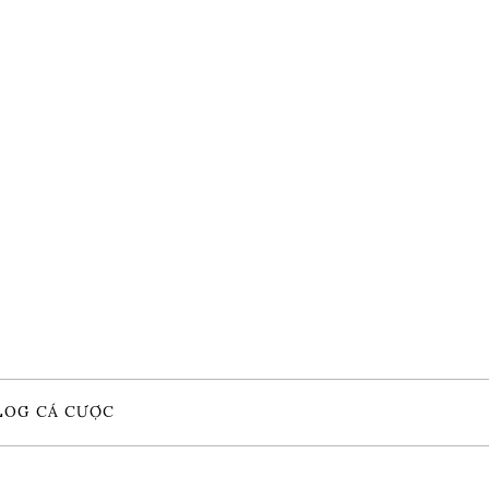
LOG CÁ CƯỢC