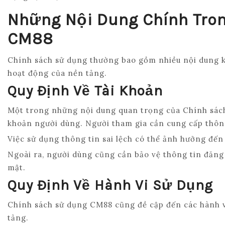
Những Nội Dung Chính Tro
CM88
Chính sách sử dụng thường bao gồm nhiều nội dung 
hoạt động của nền tảng.
Quy Định Về Tài Khoản
Một trong những nội dung quan trọng của Chính sách
khoản người dùng. Người tham gia cần cung cấp thông
Việc sử dụng thông tin sai lệch có thể ảnh hưởng đến
Ngoài ra, người dùng cũng cần bảo vệ thông tin đăng
mật.
Quy Định Về Hành Vi Sử Dụng
Chính sách sử dụng CM88 cũng đề cập đến các hành v
tảng.