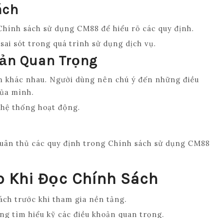
ách
Chính sách sử dụng CM88 để hiểu rõ các quy định.
sai sót trong quá trình sử dụng dịch vụ.
oản Quan Trọng
n khác nhau. Người dùng nên chú ý đến những điều
của mình.
 hệ thống hoạt động.
 tuân thủ các quy định trong Chính sách sử dụng CM88
 Khi Đọc Chính Sách
ách trước khi tham gia nền tảng.
ng tìm hiểu kỹ các điều khoản quan trọng.