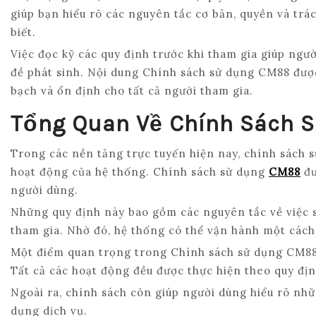
giúp bạn hiểu rõ các nguyên tắc cơ bản, quyền và tr
biết.
Việc đọc kỹ các quy định trước khi tham gia giúp ngư
đề phát sinh. Nội dung Chính sách sử dụng CM88 đư
bạch và ổn định cho tất cả người tham gia.
Tổng Quan Về Chính Sách 
Trong các nền tảng trực tuyến hiện nay, chính sách 
hoạt động của hệ thống. Chính sách sử dụng
CM88
đư
người dùng.
Những quy định này bao gồm các nguyên tắc về việc s
tham gia. Nhờ đó, hệ thống có thể vận hành một cách
Một điểm quan trọng trong Chính sách sử dụng CM88 
Tất cả các hoạt động đều được thực hiện theo quy đị
Ngoài ra, chính sách còn giúp người dùng hiểu rõ nh
dụng dịch vụ.