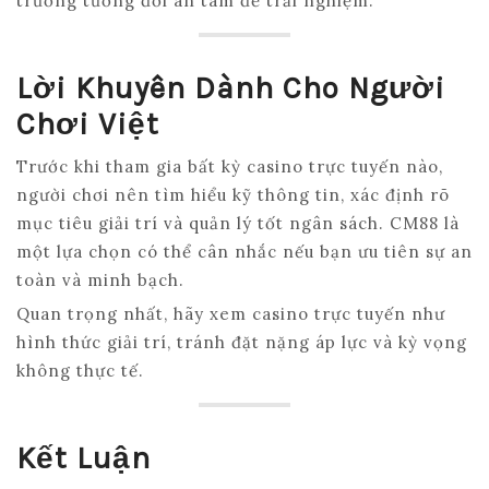
trường tương đối an tâm để trải nghiệm.
Lời Khuyên Dành Cho Người
Chơi Việt
Trước khi tham gia bất kỳ casino trực tuyến nào,
người chơi nên tìm hiểu kỹ thông tin, xác định rõ
mục tiêu giải trí và quản lý tốt ngân sách. CM88 là
một lựa chọn có thể cân nhắc nếu bạn ưu tiên sự an
toàn và minh bạch.
Quan trọng nhất, hãy xem casino trực tuyến như
hình thức giải trí, tránh đặt nặng áp lực và kỳ vọng
không thực tế.
Kết Luận