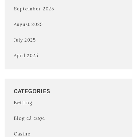
September 2025
August 2025
July 2025
April 2025
CATEGORIES
Betting
Blog cá cược
Casino