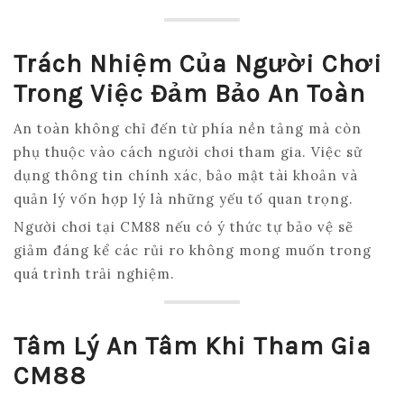
Trách Nhiệm Của Người Chơi
Trong Việc Đảm Bảo An Toàn
An toàn không chỉ đến từ phía nền tảng mà còn
phụ thuộc vào cách người chơi tham gia. Việc sử
dụng thông tin chính xác, bảo mật tài khoản và
quản lý vốn hợp lý là những yếu tố quan trọng.
Người chơi tại CM88 nếu có ý thức tự bảo vệ sẽ
giảm đáng kể các rủi ro không mong muốn trong
quá trình trải nghiệm.
Tâm Lý An Tâm Khi Tham Gia
CM88