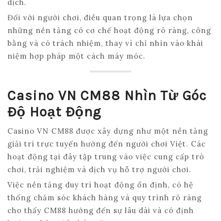
dịch.
Đối với người chơi, điều quan trọng là lựa chọn
những nền tảng có cơ chế hoạt động rõ ràng, công
bằng và có trách nhiệm, thay vì chỉ nhìn vào khái
niệm hợp pháp một cách máy móc.
Casino VN CM88 Nhìn Từ Góc
Độ Hoạt Động
Casino VN CM88 được xây dựng như một nền tảng
giải trí trực tuyến hướng đến người chơi Việt. Các
hoạt động tại đây tập trung vào việc cung cấp trò
chơi, trải nghiệm và dịch vụ hỗ trợ người chơi.
Việc nền tảng duy trì hoạt động ổn định, có hệ
thống chăm sóc khách hàng và quy trình rõ ràng
cho thấy CM88 hướng đến sự lâu dài và có định