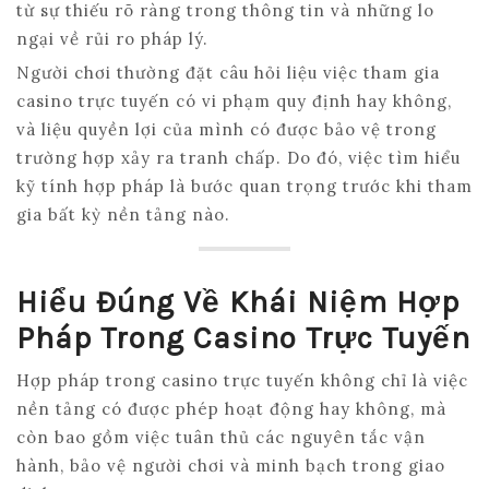
từ sự thiếu rõ ràng trong thông tin và những lo
ngại về rủi ro pháp lý.
Người chơi thường đặt câu hỏi liệu việc tham gia
casino trực tuyến có vi phạm quy định hay không,
và liệu quyền lợi của mình có được bảo vệ trong
trường hợp xảy ra tranh chấp. Do đó, việc tìm hiểu
kỹ tính hợp pháp là bước quan trọng trước khi tham
gia bất kỳ nền tảng nào.
Hiểu Đúng Về Khái Niệm Hợp
Pháp Trong Casino Trực Tuyến
Hợp pháp trong casino trực tuyến không chỉ là việc
nền tảng có được phép hoạt động hay không, mà
còn bao gồm việc tuân thủ các nguyên tắc vận
hành, bảo vệ người chơi và minh bạch trong giao