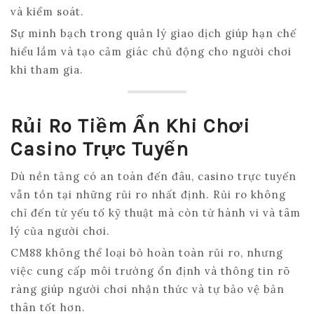
và kiểm soát.
Sự minh bạch trong quản lý giao dịch giúp hạn chế
hiểu lầm và tạo cảm giác chủ động cho người chơi
khi tham gia.
Rủi Ro Tiềm Ẩn Khi Chơi
Casino Trực Tuyến
Dù nền tảng có an toàn đến đâu, casino trực tuyến
vẫn tồn tại những rủi ro nhất định. Rủi ro không
chỉ đến từ yếu tố kỹ thuật mà còn từ hành vi và tâm
lý của người chơi.
CM88 không thể loại bỏ hoàn toàn rủi ro, nhưng
việc cung cấp môi trường ổn định và thông tin rõ
ràng giúp người chơi nhận thức và tự bảo vệ bản
thân tốt hơn.