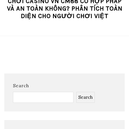
CHƠI CASINO VN CM88 CÓ HỢP PHÁP
VÀ AN TOÀN KHÔNG? PHÂN TÍCH TOÀN
DIỆN CHO NGƯỜI CHƠI VIỆT
Search
Search