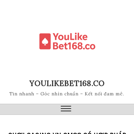
Skip
to
content
YOULIKEBET168.CO
Tin nhanh – Góc nhìn chuẩn – Kết nối đam mê.
Close
Menu