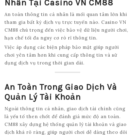
Nhân Tại Casino VN CM88
An toàn thông tin cá nhân là mối quan tâm lớn khi
tham gia bất kỳ dịch vụ trực tuyến nào. Casino VN
CM88 chú trọng đến việc bảo vệ dữ liệu người chơi,
hạn chế tối đa nguy cơ rò rỉ thông tin.
Việc áp dụng các biện pháp bảo mật giúp người
chơi yên tâm hơn khi cung cấp thông tin và sử
dụng dịch vụ trong thời gian dài.
An Toàn Trong Giao Dịch Và
Quản Lý Tài Khoản
Ngoài thông tin cá nhân, giao dịch tài chính cũng
là yếu tố then chốt để đánh giá mức độ an toàn.
CM88 xây dựng hệ thống quản lý tài khoản và giao
dịch khá rõ ràng, giúp người chơi dễ dàng theo dõi