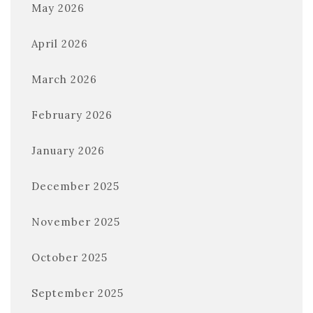
May 2026
April 2026
March 2026
February 2026
January 2026
December 2025
November 2025
October 2025
September 2025