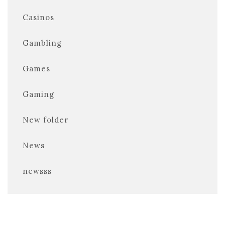
Casinos
Gambling
Games
Gaming
New folder
News
newsss