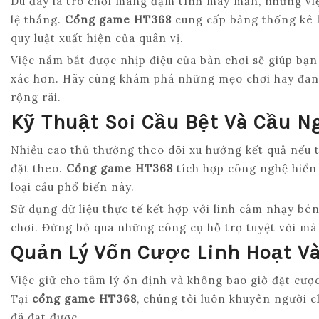
Dù đây là trò chơi mang đậm tính may mắn, nhưng việc
lệ thắng.
Cổng game HT368
cung cấp bảng thống kê l
quy luật xuất hiện của quân vị.
Việc nắm bắt được nhịp điệu của bàn chơi sẽ giúp bạn
xác hơn. Hãy cùng khám phá những mẹo chơi hay đan
rộng rãi.
Kỹ Thuật Soi Cầu Bệt Và Cầu N
Nhiều cao thủ thường theo dõi xu hướng kết quả nếu th
đặt theo.
Cổng game HT368
tích hợp công nghệ hiển 
loại cầu phổ biến này.
Sử dụng dữ liệu thực tế kết hợp với linh cảm nhạy bé
chơi. Đừng bỏ qua những công cụ hỗ trợ tuyệt vời m
Quản Lý Vốn Cược Linh Hoạt V
Việc giữ cho tâm lý ổn định và không bao giờ đặt cượ
Tại
cổng game HT368
, chúng tôi luôn khuyên người c
đã đạt được.