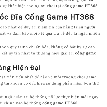
n sự khác biệt cho người chơi tại
cổng game HT368
.
Xóc Đĩa Cổng Game HT368
cao nhất để duy trì niềm tin của hàng triệu người
sát và đảm bảo mọi kết quả trả về đều là ngẫu nhiên
heo quy trình chuẩn hóa, không có bất kỳ sự can
 kết uy tín nhất từ thương hiệu giải trí
cổng game
ầng Hiện Đại
mật tiên tiến nhất để bảo vệ môi trường chơi game
ng tài khoản có dấu hiệu sử dụng phần mềm bên thứ
ội ngũ quản trị hệ thống nỗ lực thực hiện mỗi ngày.
tài chính vào hệ thống
cổng game HT368
.