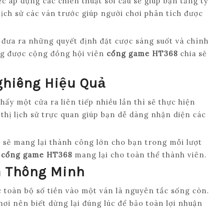
 áp dụng các chiến thuật soi cầu sẽ giúp bạn tăng tỷ
ịch sử các ván trước giúp người chơi phân tích được
 đưa ra những quyết định đặt cược sáng suốt và chính
g được cộng đồng hội viên
cổng game HT368
chia sẻ
ghiêng Hiệu Quả
ấy một cửa ra liên tiếp nhiều lần thì sẽ thực hiện
thị lịch sử trực quan giúp bạn dễ dàng nhận diện các
n sẽ mang lại thành công lớn cho bạn trong mỗi lượt
à
cổng game HT368
mang lại cho toàn thể thành viên.
à Thông Minh
c toàn bộ số tiền vào một ván là nguyên tắc sống còn.
hơi nên biết dừng lại đúng lúc để bảo toàn lợi nhuận