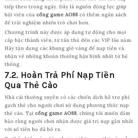
tiếp theo trong ngày. Đây là nguồn động lực giúp
hội viên của
cổng game AO88
có thêm ngân sách
để trải nghiệm nhiều trò chơi hơn.
Chương trình này được áp dụng tự động cho mọi
cấp bậc thành viên, từ tân thủ đến các VIP lâu năm.
Hãy tận dụng các khung giờ vàng để nạp tiền và
nhận về những khoản thưởng hậu hĩnh nhất từ hệ
thống.
7.2. Hoàn Trả Phí Nạp Tiền
Qua Thẻ Cào
Nhà cái thường xuyên có các chiến dịch hỗ trợ phí
gạch thẻ cho người chơi sử dụng phương thức nạp
thẻ cào. Tại
cổng game AO88
, chúng tôi muốn đảm
bảo rằng người chơi nhận được giá trị nạp gần nhất
với số tiền họ đã bỏ ra.