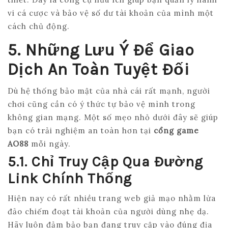
vi cá cược và bảo vệ số dư tài khoản của mình một
cách chủ động.
5. Những Lưu Ý Để Giao
Dịch An Toàn Tuyệt Đối
Dù hệ thống bảo mật của nhà cái rất mạnh, người
chơi cũng cần có ý thức tự bảo vệ mình trong
không gian mạng. Một số mẹo nhỏ dưới đây sẽ giúp
bạn có trải nghiệm an toàn hơn tại
cổng game
AO88
mỗi ngày.
5.1. Chỉ Truy Cập Qua Đường
Link Chính Thống
Hiện nay có rất nhiều trang web giả mạo nhằm lừa
đảo chiếm đoạt tài khoản của người dùng nhẹ dạ.
Hãy luôn đảm bảo bạn đang truy cập vào đúng địa