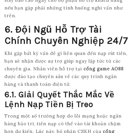
Hãy báo cáo ngay cho bộ phận hỗ trợ khách hàng
nếu bạn gặp phải những tình huống nghi vấn như
trên.
6. Đội Ngũ Hỗ Trợ Tài
Chính Chuyên Nghiệp 24/7
Khi gặp bất kỳ vấn đề gì liên quan đến nạp rút tiền,
bạn sẽ nhận được sự trợ giúp ngay lập tức từ các
chuyên gia. Nhân viên hỗ trợ tại
cổng game AO88
được đào tạo chuyên sâu về các quy trình ngân
hàng và thanh toán điện tử.
6.1. Giải Quyết Thắc Mắc Về
Lệnh Nạp Tiền Bị Treo
Trong một số trường hợp do lỗi mạng hoặc ngân
hàng bảo trì, tiền nạp có thể vào tài khoản chậm
hơn dự kiến. Lúc này, bộ phận CSKH của
cổng