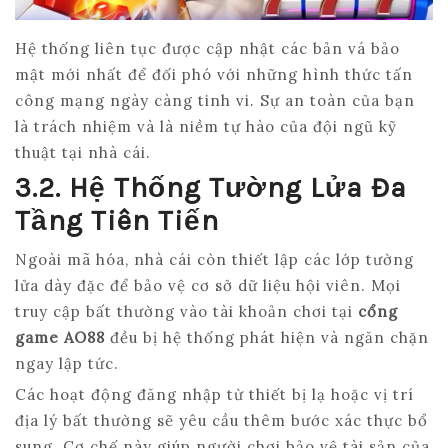
Hệ thống liên tục được cập nhật các bản vá bảo
mật mới nhất để đối phó với những hình thức tấn
công mạng ngày càng tinh vi. Sự an toàn của bạn
là trách nhiệm và là niềm tự hào của đội ngũ kỹ
thuật tại nhà cái.
3.2. Hệ Thống Tường Lửa Đa
Tầng Tiên Tiến
Ngoài mã hóa, nhà cái còn thiết lập các lớp tường
lửa dày đặc để bảo vệ cơ sở dữ liệu hội viên. Mọi
truy cập bất thường vào tài khoản chơi tại
cổng
game AO88
đều bị hệ thống phát hiện và ngăn chặn
ngay lập tức.
Các hoạt động đăng nhập từ thiết bị lạ hoặc vị trí
địa lý bất thường sẽ yêu cầu thêm bước xác thực bổ
sung. Cơ chế này giúp người chơi bảo vệ tài sản của