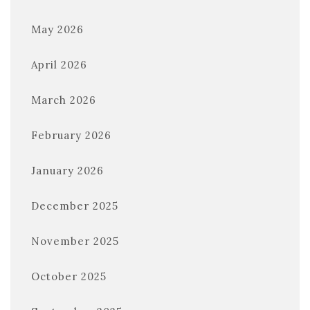
May 2026
April 2026
March 2026
February 2026
January 2026
December 2025
November 2025
October 2025