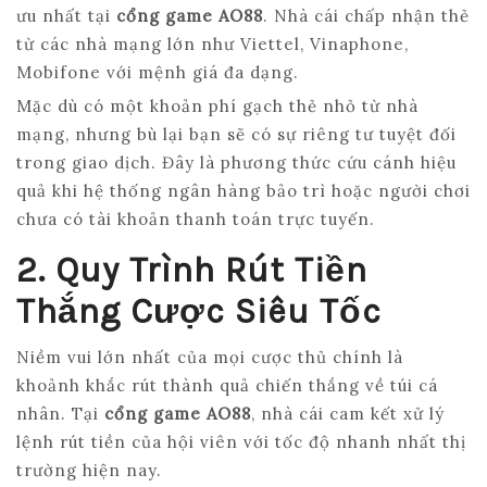
ưu nhất tại
cổng game AO88
. Nhà cái chấp nhận thẻ
từ các nhà mạng lớn như Viettel, Vinaphone,
Mobifone với mệnh giá đa dạng.
Mặc dù có một khoản phí gạch thẻ nhỏ từ nhà
mạng, nhưng bù lại bạn sẽ có sự riêng tư tuyệt đối
trong giao dịch. Đây là phương thức cứu cánh hiệu
quả khi hệ thống ngân hàng bảo trì hoặc người chơi
chưa có tài khoản thanh toán trực tuyến.
2. Quy Trình Rút Tiền
Thắng Cược Siêu Tốc
Niềm vui lớn nhất của mọi cược thủ chính là
khoảnh khắc rút thành quả chiến thắng về túi cá
nhân. Tại
cổng game AO88
, nhà cái cam kết xử lý
lệnh rút tiền của hội viên với tốc độ nhanh nhất thị
trường hiện nay.