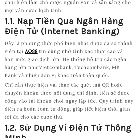
chơi luôn làm chủ được nguồn vốn và sẵn sàng cho
mọi ván cược kịch tính.
1.1. Nạp Tiền Qua Ngân Hàng
Điện Tử (Internet Banking)
Đây là phương thức phổ biến nhất được đa số thành
viên tại
AO88
tin dùng nhờ tính xác thực cao và
hạn mức giao dịch lớn. Hệ thống hỗ trợ các ngân
hàng lớn như Vietcombank, Techcombank, MB
Bank và nhiều đơn vị khác trên toàn quốc.
Chỉ cần thực hiện vài thao tác quét mã QR hoặc
chuyển khoản theo nội dung chỉ định, tiền sẽ được
cộng vào tài khoản chơi ngay lập tức. Quy trình này
diễn ra hoàn toàn tự động, giúp tiết kiệm thời gian
tối đa cho các cược thủ.
1.2. Sử Dụng Ví Điện Tử Thông
Minh