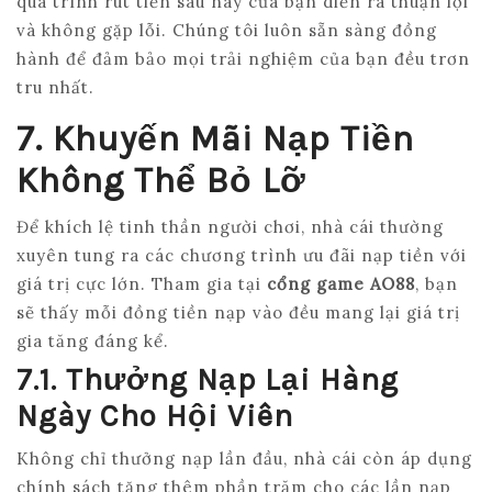
quá trình rút tiền sau này của bạn diễn ra thuận lợi
và không gặp lỗi. Chúng tôi luôn sẵn sàng đồng
hành để đảm bảo mọi trải nghiệm của bạn đều trơn
tru nhất.
7. Khuyến Mãi Nạp Tiền
Không Thể Bỏ Lỡ
Để khích lệ tinh thần người chơi, nhà cái thường
xuyên tung ra các chương trình ưu đãi nạp tiền với
giá trị cực lớn. Tham gia tại
cổng game AO88
, bạn
sẽ thấy mỗi đồng tiền nạp vào đều mang lại giá trị
gia tăng đáng kể.
7.1. Thưởng Nạp Lại Hàng
Ngày Cho Hội Viên
Không chỉ thưởng nạp lần đầu, nhà cái còn áp dụng
chính sách tặng thêm phần trăm cho các lần nạp