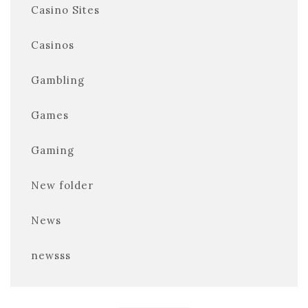
Casino Sites
Casinos
Gambling
Games
Gaming
New folder
News
newsss