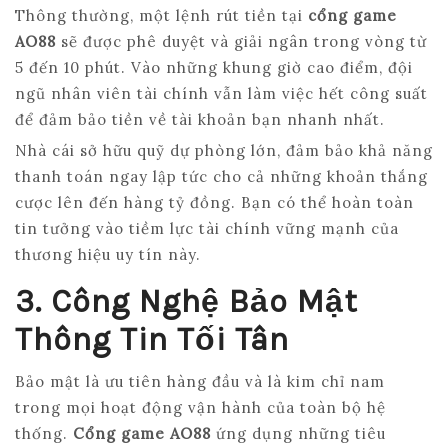
Thông thường, một lệnh rút tiền tại
cổng game
AO88
sẽ được phê duyệt và giải ngân trong vòng từ
5 đến 10 phút. Vào những khung giờ cao điểm, đội
ngũ nhân viên tài chính vẫn làm việc hết công suất
để đảm bảo tiền về tài khoản bạn nhanh nhất.
Nhà cái sở hữu quỹ dự phòng lớn, đảm bảo khả năng
thanh toán ngay lập tức cho cả những khoản thắng
cược lên đến hàng tỷ đồng. Bạn có thể hoàn toàn
tin tưởng vào tiềm lực tài chính vững mạnh của
thương hiệu uy tín này.
3. Công Nghệ Bảo Mật
Thông Tin Tối Tân
Bảo mật là ưu tiên hàng đầu và là kim chỉ nam
trong mọi hoạt động vận hành của toàn bộ hệ
thống.
Cổng game AO88
ứng dụng những tiêu