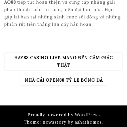
AO88
tiếp tục hoàn thiện và cung cấp những giải
pháp thanh toán an toàn, hiện đại hơn nữa. Hẹn
gặp lại bạn tại những sảnh cược sôi động và những
phiên rút tiền thắng lớn đầy hân hoan!
HAY88 CASINO LIVE MANG ĐẾN CẢM GIÁC
POST
NAVIGATION
THẬT
NHÀ CÁI OPEN88 TỶ LỆ BÓNG ĐÁ
Proudly powered by WordPress
Theme: newsstory by ashathemes.