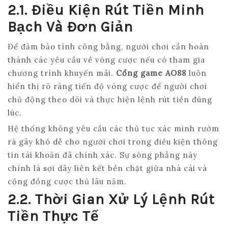
2.1. Điều Kiện Rút Tiền Minh
Bạch Và Đơn Giản
Để đảm bảo tính công bằng, người chơi cần hoàn
thành các yêu cầu về vòng cược nếu có tham gia
chương trình khuyến mãi.
Cổng game AO88
luôn
hiển thị rõ ràng tiến độ vòng cược để người chơi
chủ động theo dõi và thực hiện lệnh rút tiền đúng
lúc.
Hệ thống không yêu cầu các thủ tục xác minh rườm
rà gây khó dễ cho người chơi trong điều kiện thông
tin tài khoản đã chính xác. Sự sòng phẳng này
chính là sợi dây liên kết bền chặt giữa nhà cái và
cộng đồng cược thủ lâu năm.
2.2. Thời Gian Xử Lý Lệnh Rút
Tiền Thực Tế