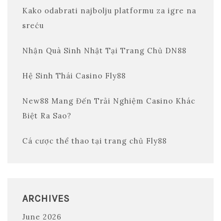
Kako odabrati najbolju platformu za igre na
sreću
Nhận Quà Sinh Nhật Tại Trang Chủ DN88
Hệ Sinh Thái Casino Fly88
New88 Mang Đến Trải Nghiệm Casino Khác
Biệt Ra Sao?
Cá cược thể thao tại trang chủ Fly88
ARCHIVES
June 2026