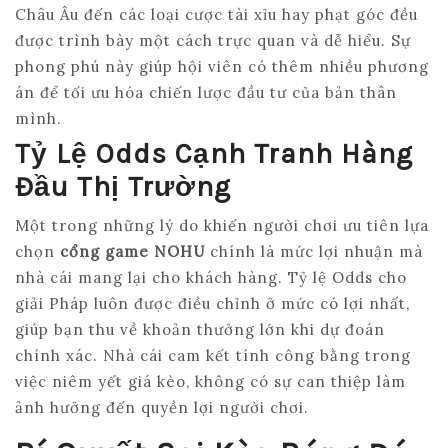
Châu Âu đến các loại cược tài xỉu hay phạt góc đều
được trình bày một cách trực quan và dễ hiểu. Sự
phong phú này giúp hội viên có thêm nhiều phương
án để tối ưu hóa chiến lược đầu tư của bản thân
mình.
Tỷ Lệ Odds Cạnh Tranh Hàng
Đầu Thị Trường
Một trong những lý do khiến người chơi ưu tiên lựa
chọn
cổng game NOHU
chính là mức lợi nhuận mà
nhà cái mang lại cho khách hàng. Tỷ lệ Odds cho
giải Pháp luôn được điều chỉnh ở mức có lợi nhất,
giúp bạn thu về khoản thưởng lớn khi dự đoán
chính xác. Nhà cái cam kết tính công bằng trong
việc niêm yết giá kèo, không có sự can thiệp làm
ảnh hưởng đến quyền lợi người chơi.