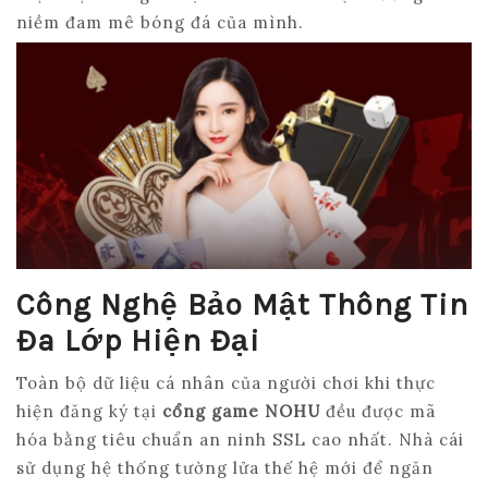
niềm đam mê bóng đá của mình.
Công Nghệ Bảo Mật Thông Tin
Đa Lớp Hiện Đại
Toàn bộ dữ liệu cá nhân của người chơi khi thực
hiện đăng ký tại
cổng game NOHU
đều được mã
hóa bằng tiêu chuẩn an ninh SSL cao nhất. Nhà cái
sử dụng hệ thống tường lửa thế hệ mới để ngăn