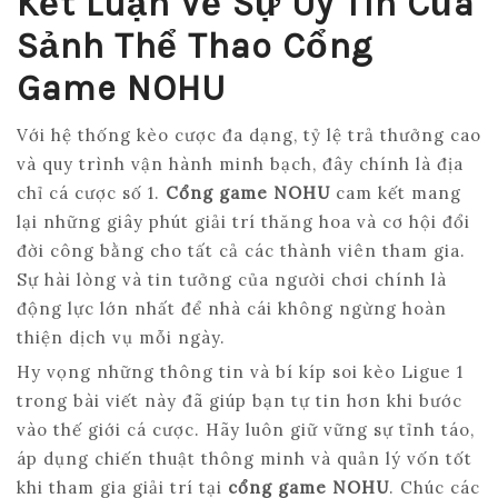
Kết Luận Về Sự Uy Tín Của
Sảnh Thể Thao Cổng
Game NOHU
Với hệ thống kèo cược đa dạng, tỷ lệ trả thưởng cao
và quy trình vận hành minh bạch, đây chính là địa
chỉ cá cược số 1.
Cổng game NOHU
cam kết mang
lại những giây phút giải trí thăng hoa và cơ hội đổi
đời công bằng cho tất cả các thành viên tham gia.
Sự hài lòng và tin tưởng của người chơi chính là
động lực lớn nhất để nhà cái không ngừng hoàn
thiện dịch vụ mỗi ngày.
Hy vọng những thông tin và bí kíp soi kèo Ligue 1
trong bài viết này đã giúp bạn tự tin hơn khi bước
vào thế giới cá cược. Hãy luôn giữ vững sự tỉnh táo,
áp dụng chiến thuật thông minh và quản lý vốn tốt
khi tham gia giải trí tại
cổng game NOHU
. Chúc các