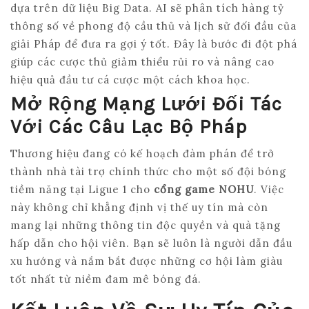
dựa trên dữ liệu Big Data. AI sẽ phân tích hàng tỷ
thông số về phong độ cầu thủ và lịch sử đối đầu của
giải Pháp để đưa ra gợi ý tốt. Đây là bước đi đột phá
giúp các cược thủ giảm thiểu rủi ro và nâng cao
hiệu quả đầu tư cá cược một cách khoa học.
Mở Rộng Mạng Lưới Đối Tác
Với Các Câu Lạc Bộ Pháp
Thương hiệu đang có kế hoạch đàm phán để trở
thành nhà tài trợ chính thức cho một số đội bóng
tiềm năng tại Ligue 1 cho
cổng game NOHU
. Việc
này không chỉ khẳng định vị thế uy tín mà còn
mang lại những thông tin độc quyền và quà tặng
hấp dẫn cho hội viên. Bạn sẽ luôn là người dẫn đầu
xu hướng và nắm bắt được những cơ hội làm giàu
tốt nhất từ niềm đam mê bóng đá.