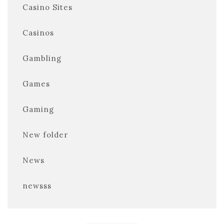
Casino Sites
Casinos
Gambling
Games
Gaming
New folder
News
newsss