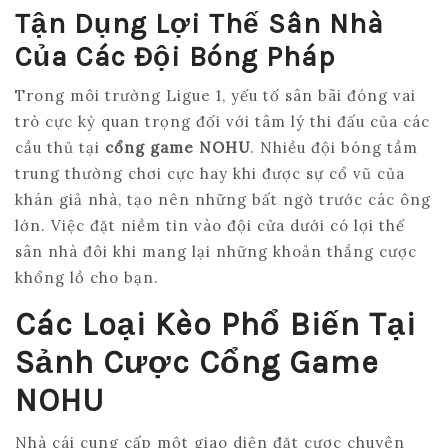
Tận Dụng Lợi Thế Sân Nhà
Của Các Đội Bóng Pháp
Trong môi trường Ligue 1, yếu tố sân bãi đóng vai
trò cực kỳ quan trọng đối với tâm lý thi đấu của các
cầu thủ tại
cổng game NOHU
. Nhiều đội bóng tầm
trung thường chơi cực hay khi được sự cổ vũ của
khán giả nhà, tạo nên những bất ngờ trước các ông
lớn. Việc đặt niềm tin vào đội cửa dưới có lợi thế
sân nhà đôi khi mang lại những khoản thắng cược
khổng lồ cho bạn.
Các Loại Kèo Phổ Biến Tại
Sảnh Cược Cổng Game
NOHU
Nhà cái cung cấp một giao diện đặt cược chuyên