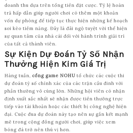
doanh thu dựa trên tổng tiền đặt cược. Tỷ lệ hoàn
trả hấp dẫn giúp người chơi có thêm một khoản
vốn dự phòng để tiếp tục thực hiện những kế hoạch
soi kèo tiềm năng. Đây là đãi ngộ tuyệt vời thể hiện
sự quan tâm của nhà cái đối với hành trình giải trí
của tất cả thành viên.
Sự Kiện Dự Đoán Tỷ Số Nhận
Thưởng Hiện Kim Giá Trị
Hàng tuần,
cổng game NOHU
tổ chức các cuộc thi
dự đoán tỷ số chính xác của các trận cầu đinh với
phần thưởng vô cùng lớn. Những hội viên có nhận
định xuất sắc nhất sẽ nhận được tiền thưởng trực
tiếp vào tài khoản hoặc các thiết bị công nghệ hiện
đại. Cuộc đua dự đoán này tạo nên sự gắn kết mạnh
mẽ trong cộng đồng người chơi, giúp việc xem
bóng đá trở nên thú vị hơn.