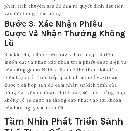
phân tích chuyên sâu để đưa ra quyết định đặt tiền
vào đội bóng tiềm năng.
Bước 3: Xác Nhận Phiếu
Cược Và Nhận Thưởng Khổng
Lồ
Sau khi chọn được kèo ưng ý, bạn nhập số tiền
muốn đặt và nhấn xác nhận trên phiếu cược điện tử
của
cổng game NOHU
. Bạn có thể theo dõi diễn
biến trận đấu trực tiếp qua tính năng livestream
được tích hợp sẵn để cảm nhận sự kịch tính của
bóng đá. Nếu dự đoán chính xác, số tiền thắng cược
khổng lồ sẽ được hệ thống cập nhật vào tài khoản
của bạn ngay sau trận đấu.
Tầm Nhìn Phát Triển Sảnh