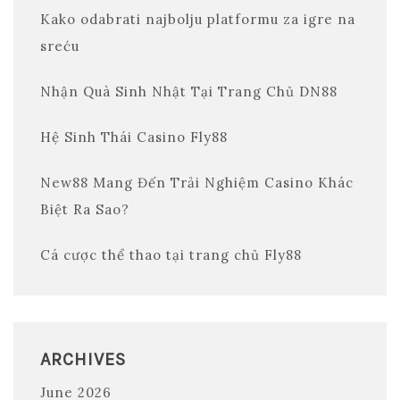
Kako odabrati najbolju platformu za igre na
sreću
Nhận Quà Sinh Nhật Tại Trang Chủ DN88
Hệ Sinh Thái Casino Fly88
New88 Mang Đến Trải Nghiệm Casino Khác
Biệt Ra Sao?
Cá cược thể thao tại trang chủ Fly88
ARCHIVES
June 2026