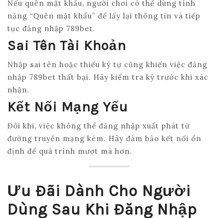
Nếu quên mật khẩu, người chơi có thể dùng tính
năng “Quên mật khẩu” để lấy lại thông tin và tiếp
tục đăng nhập 789bet.
Sai Tên Tài Khoản
Nhập sai tên hoặc thiếu ký tự cũng khiến việc đăng
nhập 789bet thất bại. Hãy kiểm tra kỹ trước khi xác
nhận.
Kết Nối Mạng Yếu
Đôi khi, việc không thể đăng nhập xuất phát từ
đường truyền mạng kém. Hãy đảm bảo kết nối ổn
định để quá trình mượt mà hơn.
Ưu Đãi Dành Cho Người
Dùng Sau Khi Đăng Nhập