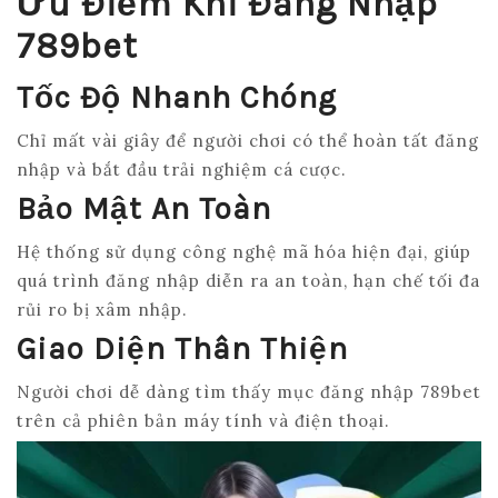
Ưu Điểm Khi Đăng Nhập
789bet
Tốc Độ Nhanh Chóng
Chỉ mất vài giây để người chơi có thể hoàn tất đăng
nhập và bắt đầu trải nghiệm cá cược.
Bảo Mật An Toàn
Hệ thống sử dụng công nghệ mã hóa hiện đại, giúp
quá trình đăng nhập diễn ra an toàn, hạn chế tối đa
rủi ro bị xâm nhập.
Giao Diện Thân Thiện
Người chơi dễ dàng tìm thấy mục đăng nhập 789bet
trên cả phiên bản máy tính và điện thoại.