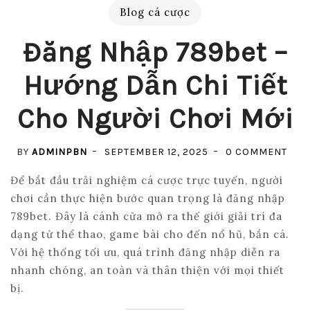
Blog cá cược
Đăng Nhập 789bet –
Hướng Dẫn Chi Tiết
Cho Người Chơi Mới
ON
BY
ADMINPBN
SEPTEMBER 12, 2025
0 COMMENT
ĐĂN
Để bắt đầu trải nghiệm cá cược trực tuyến, người
NHẬ
chơi cần thực hiện bước quan trọng là đăng nhập
789
789bet. Đây là cánh cửa mở ra thế giới giải trí đa
–
dạng từ thể thao, game bài cho đến nổ hũ, bắn cá.
HƯỚ
Với hệ thống tối ưu, quá trình đăng nhập diễn ra
DẪN
nhanh chóng, an toàn và thân thiện với mọi thiết
CHI
bị.
TIẾT