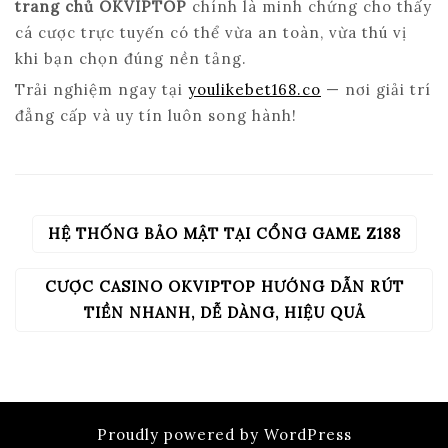
trang chủ OKVIPTOP
chính là minh chứng cho thấy
cá cược trực tuyến có thể vừa an toàn, vừa thú vị
khi bạn chọn đúng nền tảng.
Trải nghiệm ngay tại
youlikebet168.co
— nơi giải trí
đẳng cấp và uy tín luôn song hành!
HỆ THỐNG BẢO MẬT TẠI CỔNG GAME Z188
POST
NAVIGATION
CƯỢC CASINO OKVIPTOP HƯỚNG DẪN RÚT
TIỀN NHANH, DỄ DÀNG, HIỆU QUẢ
Proudly powered by WordPress