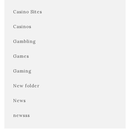
Casino Sites
Casinos
Gambling
Games
Gaming
New folder
News
newsss