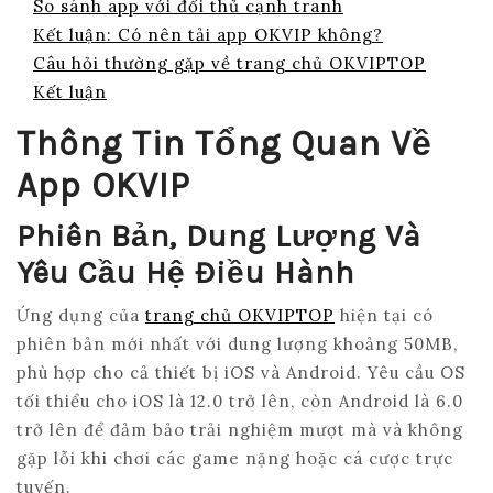
So sánh app với đối thủ cạnh tranh
Kết luận: Có nên tải app OKVIP không?
Câu hỏi thường gặp về trang chủ OKVIPTOP
Kết luận
Thông Tin Tổng Quan Về
App OKVIP
Phiên Bản, Dung Lượng Và
Yêu Cầu Hệ Điều Hành
Ứng dụng của
trang chủ OKVIPTOP
hiện tại có
phiên bản mới nhất với dung lượng khoảng 50MB,
phù hợp cho cả thiết bị iOS và Android. Yêu cầu OS
tối thiểu cho iOS là 12.0 trở lên, còn Android là 6.0
trở lên để đảm bảo trải nghiệm mượt mà và không
gặp lỗi khi chơi các game nặng hoặc cá cược trực
tuyến.