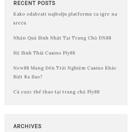
RECENT POSTS
Kako odabrati najbolju platformu za igre na
sreću
Nhận Quà Sinh Nhật Tại Trang Chủ DN88
Hệ Sinh Thái Casino Fly88
New88 Mang Đến Trải Nghiệm Casino Khác
Biệt Ra Sao?
Cá cược thể thao tại trang chủ Fly88
ARCHIVES