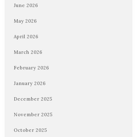
June 2026
May 2026
April 2026
March 2026
February 2026
January 2026
December 2025
November 2025
October 2025