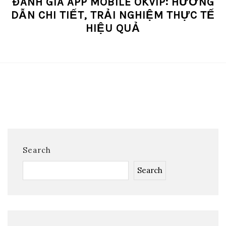
ĐÁNH GIÁ APP MOBILE OKVIP: HƯỚNG
DẪN CHI TIẾT, TRẢI NGHIỆM THỰC TẾ
HIỆU QUẢ
Search
Search