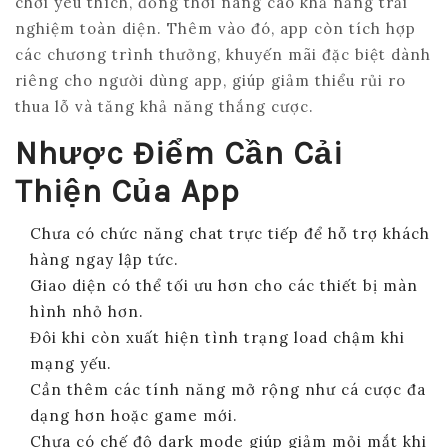
chơi yêu thích, đồng thời nâng cao khả năng trải
nghiệm toàn diện. Thêm vào đó, app còn tích hợp
các chương trình thưởng, khuyến mãi đặc biệt dành
riêng cho người dùng app, giúp giảm thiểu rủi ro
thua lỗ và tăng khả năng thắng cược.
Nhược Điểm Cần Cải
Thiện Của App
Chưa có chức năng chat trực tiếp để hỗ trợ khách
hàng ngay lập tức.
Giao diện có thể tối ưu hơn cho các thiết bị màn
hình nhỏ hơn.
Đôi khi còn xuất hiện tình trạng load chậm khi
mạng yếu.
Cần thêm các tính năng mở rộng như cá cược đa
dạng hơn hoặc game mới.
Chưa có chế độ dark mode giúp giảm mỏi mắt khi