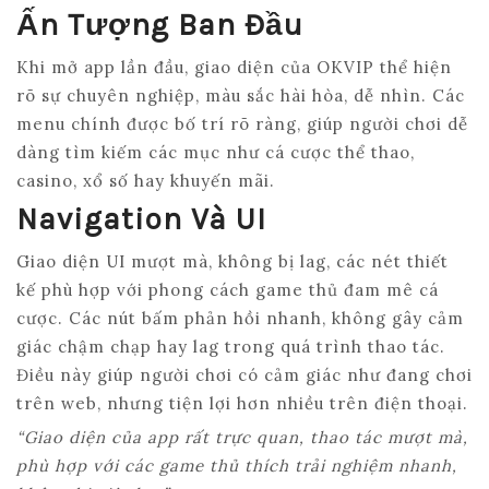
Ấn Tượng Ban Đầu
Khi mở app lần đầu, giao diện của OKVIP thể hiện
rõ sự chuyên nghiệp, màu sắc hài hòa, dễ nhìn. Các
menu chính được bố trí rõ ràng, giúp người chơi dễ
dàng tìm kiếm các mục như cá cược thể thao,
casino, xổ số hay khuyến mãi.
Navigation Và UI
Giao diện UI mượt mà, không bị lag, các nét thiết
kế phù hợp với phong cách game thủ đam mê cá
cược. Các nút bấm phản hồi nhanh, không gây cảm
giác chậm chạp hay lag trong quá trình thao tác.
Điều này giúp người chơi có cảm giác như đang chơi
trên web, nhưng tiện lợi hơn nhiều trên điện thoại.
“Giao diện của app rất trực quan, thao tác mượt mà,
phù hợp với các game thủ thích trải nghiệm nhanh,