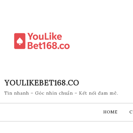
Skip
to
content
YOULIKEBET168.CO
Tin nhanh – Góc nhìn chuẩn – Kết nối đam mê.
HOME
C