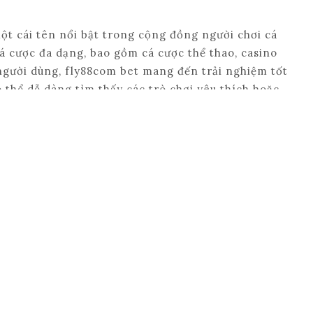
TRƯỚC
ột cái tên nổi bật trong cộng đồng người chơi cá
KHI
á cược đa dạng, bao gồm cá cược thể thao, casino
KHÁM
 người dùng, fly88com bet mang đến trải nghiệm tốt
PHÁ
 thể dễ dàng tìm thấy các trò chơi yêu thích hoặc
FLY88COM
ăn nào.
BET
 tham gia
fly88com bet
bởi tính năng bảo mật cao và
 chơi kết nối nhanh chóng với đội ngũ hỗ trợ khi cần
 này không chỉ tạo ra sự an tâm cho người chơi mà còn