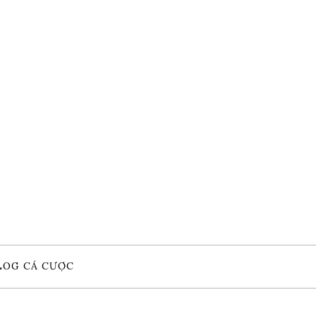
LOG CÁ CƯỢC