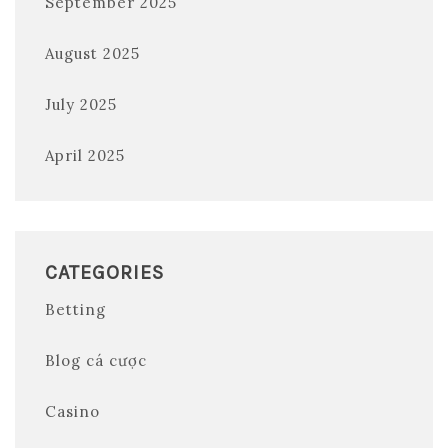
September 2025
August 2025
July 2025
April 2025
CATEGORIES
Betting
Blog cá cược
Casino