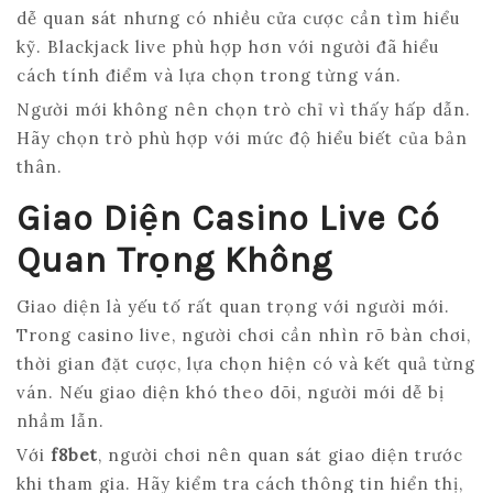
dễ quan sát nhưng có nhiều cửa cược cần tìm hiểu
kỹ. Blackjack live phù hợp hơn với người đã hiểu
cách tính điểm và lựa chọn trong từng ván.
Người mới không nên chọn trò chỉ vì thấy hấp dẫn.
Hãy chọn trò phù hợp với mức độ hiểu biết của bản
thân.
Giao Diện Casino Live Có
Quan Trọng Không
Giao diện là yếu tố rất quan trọng với người mới.
Trong casino live, người chơi cần nhìn rõ bàn chơi,
thời gian đặt cược, lựa chọn hiện có và kết quả từng
ván. Nếu giao diện khó theo dõi, người mới dễ bị
nhầm lẫn.
Với
f8bet
, người chơi nên quan sát giao diện trước
khi tham gia. Hãy kiểm tra cách thông tin hiển thị,