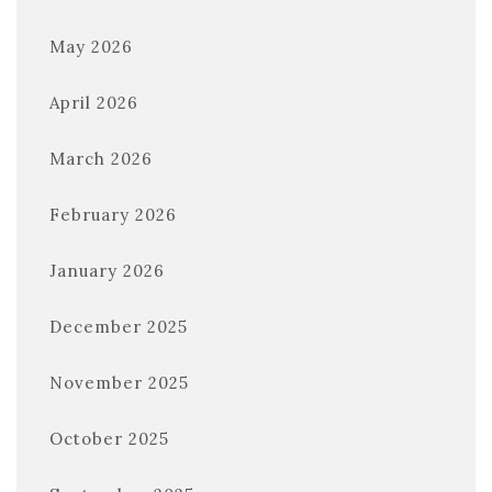
May 2026
April 2026
March 2026
February 2026
January 2026
December 2025
November 2025
October 2025