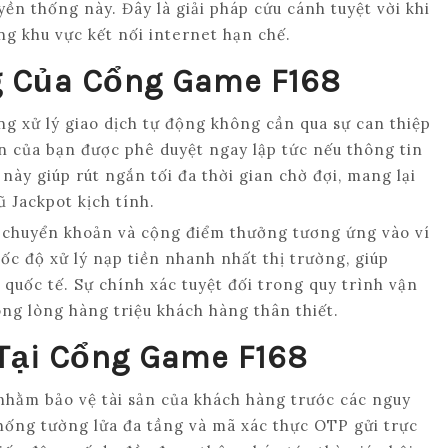
n thống này. Đây là giải pháp cứu cánh tuyệt vời khi
g khu vực kết nối internet hạn chế.
g Của Cổng Game F168
ng xử lý giao dịch tự động không cần qua sự can thiệp
n của bạn được phê duyệt ngay lập tức nếu thông tin
này giúp rút ngắn tối đa thời gian chờ đợi, mang lại
 Jackpot kịch tính.
g chuyển khoản và cộng điểm thưởng tương ứng vào ví
ốc độ xử lý nạp tiền nhanh nhất thị trường, giúp
quốc tế. Sự chính xác tuyệt đối trong quy trình vận
ng lòng hàng triệu khách hàng thân thiết.
 Tại Cổng Game F168
 nhằm bảo vệ tài sản của khách hàng trước các nguy
hống tường lửa đa tầng và mã xác thực OTP gửi trực