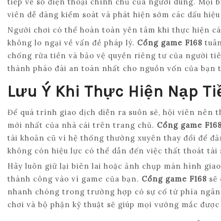
tiếp về số điện thoại chính chủ của người dùng. Mọi b
viên dễ dàng kiểm soát và phát hiện sớm các dấu hiệu
Người chơi có thể hoàn toàn yên tâm khi thực hiện c
không lo ngại về vấn đề pháp lý.
Cổng game F168
tuân
chống rửa tiền và bảo vệ quyền riêng tư của người ti
thành pháo đài an toàn nhất cho nguồn vốn của bạn 
Lưu Ý Khi Thực Hiện Nạp T
Để quá trình giao dịch diễn ra suôn sẻ, hội viên nên 
mới nhất của nhà cái trên trang chủ.
Cổng game F16
tài khoản cũ vì hệ thống thường xuyên thay đổi để đả
không còn hiệu lực có thể dẫn đến việc thất thoát tài
Hãy luôn giữ lại biên lai hoặc ảnh chụp màn hình gia
thành công vào ví game của bạn.
Cổng game F168
sẽ 
nhanh chóng trong trường hợp có sự cố từ phía ngân 
chơi và bộ phận kỹ thuật sẽ giúp mọi vướng mắc được