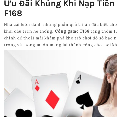
Ưu Đãi Khủng Khi Nạp Tiền
F168
Nhà cái luôn dành những phần quà tri ân đặc biệt cho
khởi đầu trên hệ thống.
Cổng game F168
tặng thêm 100
chính để thoải mái khám phá kho trò chơi đồ sộ bậc nh
trọng và mong muốn mang lại thành công cho mọi khá