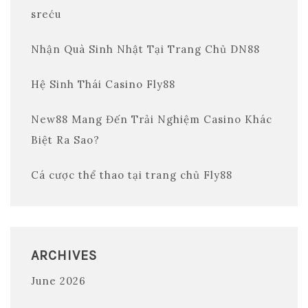
sreću
Nhận Quà Sinh Nhật Tại Trang Chủ DN88
Hệ Sinh Thái Casino Fly88
New88 Mang Đến Trải Nghiệm Casino Khác
Biệt Ra Sao?
Cá cược thể thao tại trang chủ Fly88
ARCHIVES
June 2026