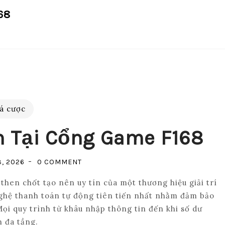
68
á cược
 Tại Cổng Game F168
ON
3, 2026
0 COMMENT
HỆ
 then chốt tạo nên uy tín của một thương hiệu giải trí
THỐNG
hệ thanh toán tự động tiên tiến nhất nhằm đảm bảo
THANH
Mọi quy trình từ khâu nhập thông tin đến khi số dư
TOÁN
h đa tầng.