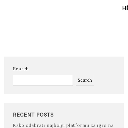
H
Search
Search
RECENT POSTS
Kako odabrati najbolju platformu za igre na