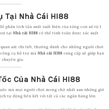
 Tại Nhà Cái HI88
đồ phân tích tần suất xuất hiện của từng con số từ 1
hơi tại
Nhà cái HI88
có thể tính toán được xác suất
 quan sát chi tiết, thường dành cho những người chơi
c công cụ hỗ trợ mà
Nhà cái HI88
cung cấp sẽ giúp bạn
 chuyên gia.
Tốc Của Nhà Cái HI88
à bước mà mọi người chơi mong chờ nhất sau những giờ
ịch tự động liên kết với tất cả các ngân hàng lớn