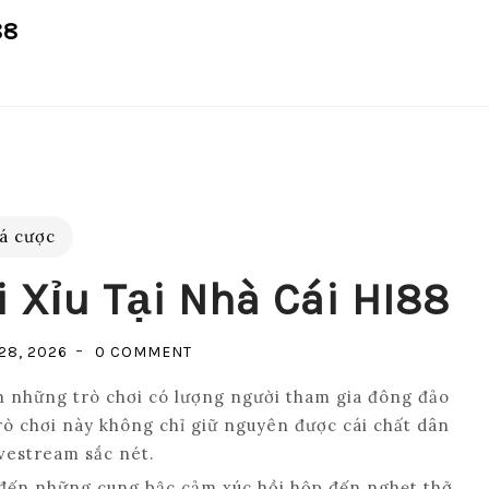
88
á cược
 Xỉu Tại Nhà Cái HI88
ON
28, 2026
0 COMMENT
KINH
ch những trò chơi có lượng người tham gia đông đảo
NGHIỆM
trò chơi này không chỉ giữ nguyên được cái chất dân
CHƠI
ivestream sắc nét.
TÀI
g đến những cung bậc cảm xúc hồi hộp đến nghẹt thở