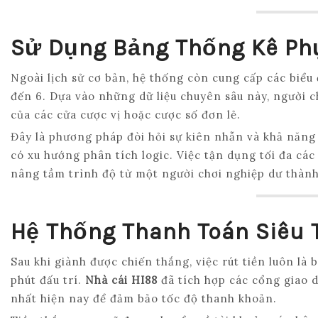
Sử Dụng Bảng Thống Kê Phụ
Ngoài lịch sử cơ bản, hệ thống còn cung cấp các biểu 
đến 6. Dựa vào những dữ liệu chuyên sâu này, người c
của các cửa cược vị hoặc cược số đơn lẻ.
Đây là phương pháp đòi hỏi sự kiên nhẫn và khả năng
có xu hướng phân tích logic. Việc tận dụng tối đa cá
nâng tầm trình độ từ một người chơi nghiệp dư thành
Hệ Thống Thanh Toán Siêu 
Sau khi giành được chiến thắng, việc rút tiền luôn l
phút đấu trí.
Nhà cái HI88
đã tích hợp các cổng giao d
nhất hiện nay để đảm bảo tốc độ thanh khoản.