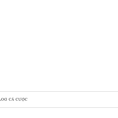
LOG CÁ CƯỢC