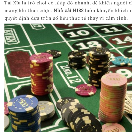
Tài Xỉu là trò chơi có nhịp độ nhanh, dễ khiến người
mang khi thua cược.
Nhà cái HI88
luôn khuyến khích n
quyết định dựa trên số liệu thực tế thay vì cảm tính.