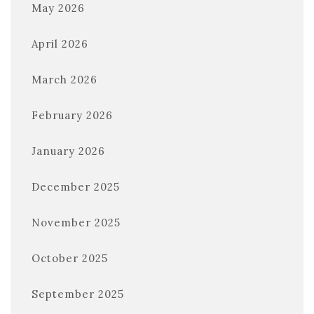
May 2026
April 2026
March 2026
February 2026
January 2026
December 2025
November 2025
October 2025
September 2025