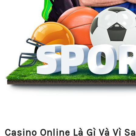
Casino Online Là Gì Và Vì 