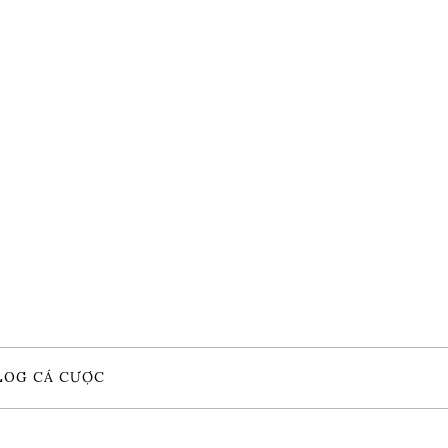
LOG CÁ CƯỢC