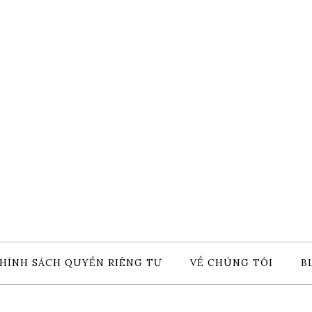
HÍNH SÁCH QUYỀN RIÊNG TƯ
VỀ CHÚNG TÔI
B