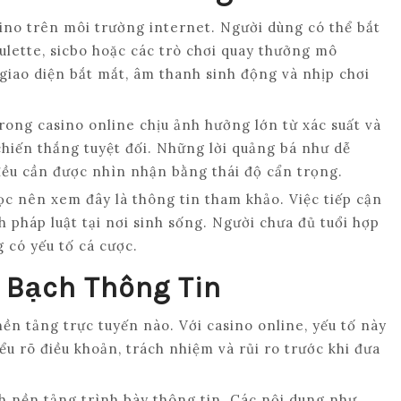
sino trên môi trường internet. Người dùng có thể bắt
ulette, sicbo hoặc các trò chơi quay thưởng mô
giao diện bắt mắt, âm thanh sinh động và nhịp chơi
trong casino online chịu ảnh hưởng lớn từ xác suất và
hiến thắng tuyệt đối. Những lời quảng bá như dễ
đều cần được nhìn nhận bằng thái độ cẩn trọng.
ọc nên xem đây là thông tin tham khảo. Việc tiếp cận
h pháp luật tại nơi sinh sống. Người chưa đủ tuổi hợp
 có yếu tố cá cược.
 Bạch Thông Tin
nền tảng trực tuyến nào. Với casino online, yếu tố này
ểu rõ điều khoản, trách nhiệm và rủi ro trước khi đưa
h nền tảng trình bày thông tin. Các nội dung như