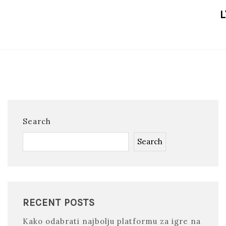
L
Search
Search
RECENT POSTS
Kako odabrati najbolju platformu za igre na