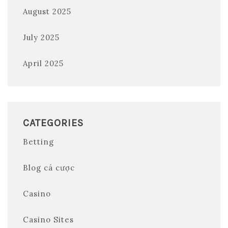
August 2025
July 2025
April 2025
CATEGORIES
Betting
Blog cá cược
Casino
Casino Sites