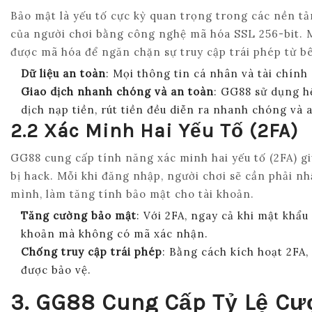
Bảo mật là yếu tố cực kỳ quan trọng trong các nền tả
của người chơi bằng công nghệ mã hóa SSL 256-bit. M
được mã hóa để ngăn chặn sự truy cập trái phép từ b
Dữ liệu an toàn
: Mọi thông tin cá nhân và tài chín
Giao dịch nhanh chóng và an toàn
: GG88 sử dụng h
dịch nạp tiền, rút tiền đều diễn ra nhanh chóng và 
2.2 Xác Minh Hai Yếu Tố (2FA)
GG88 cung cấp tính năng xác minh hai yếu tố (2FA) gi
bị hack. Mỗi khi đăng nhập, người chơi sẽ cần phải n
mình, làm tăng tính bảo mật cho tài khoản.
Tăng cường bảo mật
: Với 2FA, ngay cả khi mật khẩu
khoản mà không có mã xác nhận.
Chống truy cập trái phép
: Bằng cách kích hoạt 2FA
được bảo vệ.
3. GG88 Cung Cấp Tỷ Lệ C