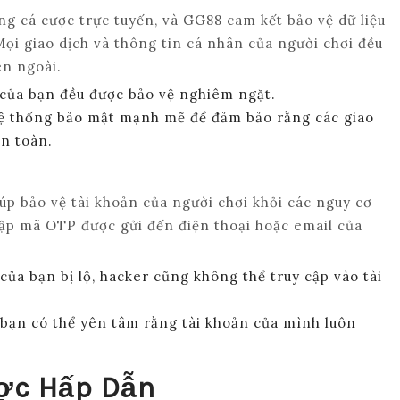
ng cá cược trực tuyến, và GG88 cam kết bảo vệ dữ liệu
ọi giao dịch và thông tin cá nhân của người chơi đều
ên ngoài.
h của bạn đều được bảo vệ nghiêm ngặt.
ệ thống bảo mật mạnh mẽ để đảm bảo rằng các giao
an toàn.
úp bảo vệ tài khoản của người chơi khỏi các nguy cơ
hập mã OTP được gửi đến điện thoại hoặc email của
 của bạn bị lộ, hacker cũng không thể truy cập vào tài
, bạn có thể yên tâm rằng tài khoản của mình luôn
ược Hấp Dẫn