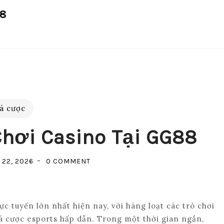
88
á cược
hơi Casino Tại GG88
ON
 22, 2026
0 COMMENT
LÝ
DO
BẠN
 tuyến lớn nhất hiện nay, với hàng loạt các trò chơi
NÊN
cá cược esports hấp dẫn. Trong một thời gian ngắn,