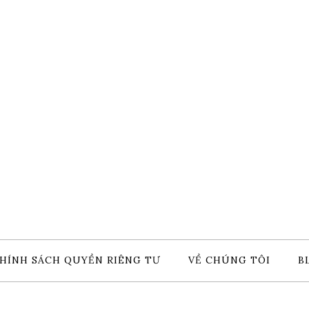
HÍNH SÁCH QUYỀN RIÊNG TƯ
VỀ CHÚNG TÔI
B