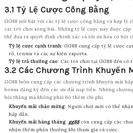
3.1 Tỷ Lệ Cược Công Bằng
GG88 nổi bật với các tỷ lệ cược công bằng và hợp lý ch
các trò chơi sòng bài. Những tỷ lệ cược này được cập
thể đưa ra quyết định chính xác và tối ưu hóa cơ hội 
Tỷ lệ cược cạnh tranh
: GG88 cung cấp tỷ lệ cược c
rổ, tennis và các sự kiện esports.
Tỷ lệ trả thưởng cao
: Các trò chơi tại GG88 đều có 
3.2 Các Chương Trình Khuyến 
GG88 luôn cung cấp các chương trình khuyến mãi hấp 
bonus đăng ký đến các ưu đãi nạp tiền. Những chương
hội thắng mà không phải bỏ thêm chi phí.
Khuyến mãi chào mừng
: Người chơi mới có thể nhậ
hấp dẫn.
Khuyến mãi hàng tháng
:
gg88
còn cung cấp các chươ
nhận thêm phần thưởng khi tham gia cá cược.