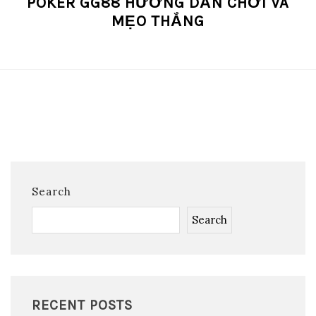
POKER GG88 HƯỚNG DẪN CHƠI VÀ
MẸO THẮNG
Search
Search
RECENT POSTS