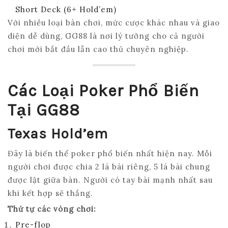
Short Deck (6+ Hold’em)
Với nhiều loại bàn chơi, mức cược khác nhau và giao
diện dễ dùng, GG88 là nơi lý tưởng cho cả người
chơi mới bắt đầu lẫn cao thủ chuyên nghiệp.
Các Loại Poker Phổ Biến
Tại GG88
Texas Hold’em
Đây là biến thể poker phổ biến nhất hiện nay. Mỗi
người chơi được chia 2 lá bài riêng, 5 lá bài chung
được lật giữa bàn. Người có tay bài mạnh nhất sau
khi kết hợp sẽ thắng.
Thứ tự các vòng chơi:
Pre-flop