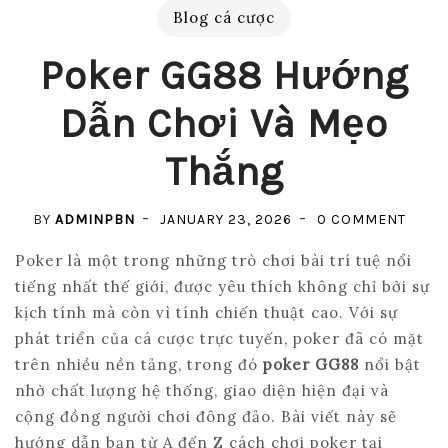
Blog cá cược
Poker GG88 Hướng
Dẫn Chơi Và Mẹo
Thắng
ON
BY
ADMINPBN
JANUARY 23, 2026
0 COMMENT
POKE
Poker là một trong những trò chơi bài trí tuệ nổi
GG88
tiếng nhất thế giới, được yêu thích không chỉ bởi sự
HƯỚ
kịch tính mà còn vì tính chiến thuật cao. Với sự
DẪN
phát triển của cá cược trực tuyến, poker đã có mặt
CHƠI
trên nhiều nền tảng, trong đó
poker GG88
nổi bật
VÀ
nhờ chất lượng hệ thống, giao diện hiện đại và
MẸO
cộng đồng người chơi đông đảo. Bài viết này sẽ
THẮN
hướng dẫn bạn từ A đến Z cách chơi poker tại