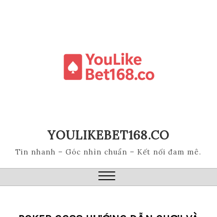
Skip
to
content
YOULIKEBET168.CO
Tin nhanh – Góc nhìn chuẩn – Kết nối đam mê.
Close
Menu