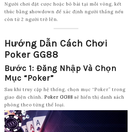
Người chơi đặt cược hoặc bỏ bài tại mỗi vòng, kết
thúc bằng showdown để xác định người thắng nếu
còn từ 2 người trở lên.
Hướng Dẫn Cách Chơi
Poker GG88
Bước 1: Đăng Nhập Và Chọn
Mục “Poker”
Sau khi truy cập hệ thống, chọn mục “Poker” trong
giao diện chính.
Poker GG88
sẽ hiển thị danh sách
phòng theo từng thể loại.