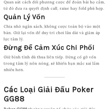
Quan sát cách đối phương cược để đoán bài họ cầm,
từ đó đưa ra quyết định call, raise hay fold phù hợp.
Quản Lý Vốn
Chia nhỏ ngân sách, không cược toàn bộ vào một
bàn. Giữ lại vốn để duy trì chơi lâu dài và giảm áp
lực tâm lý.
Đừng Để Cảm Xúc Chi Phối
Giữ bình tĩnh dù thua liên tiếp. Đừng cố gỡ vốn
trong tâm lý nôn nóng, sẽ khiến bạn mắc sai lầm
nhiều hơn.
Các Loại Giải Đấu Poker
GG88