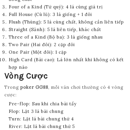
Four of a Kind (Tứ quý): 4 lá cùng giá trị
Full House (Cù lũ): 3 lá giống + 1 đôi
Flush (Thùng): 5 lá cùng chất, không cần liên tiếp
Straight (Sảnh): 5 lá liên tiếp, khác chất
Three of a Kind (Bộ ba): 3 lá giống nhau
Two Pair (Hai đôi): 2 cặp đôi
One Pair (Một đôi): 1 cặp
High Card (Bài cao): Lá lớn nhất khi không có kết
hợp nào
Vòng Cược
Trong
poker GG88
, mỗi ván chơi thường có 4 vòng
cược:
Pre-flop: Sau khi chia bài tẩy
Flop: Lật 3 lá bài chung
Turn: Lật lá bài chung thứ 4
River: Lật lá bài chung thứ 5