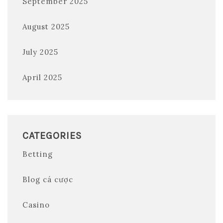
September 2025
August 2025
July 2025
April 2025
CATEGORIES
Betting
Blog cá cược
Casino