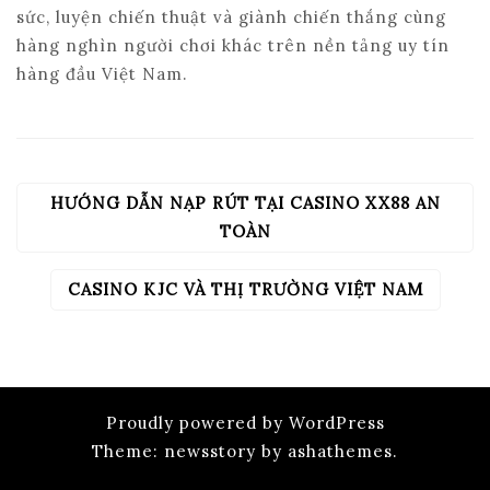
sức, luyện chiến thuật và giành chiến thắng cùng
hàng nghìn người chơi khác trên nền tảng uy tín
hàng đầu Việt Nam.
HƯỚNG DẪN NẠP RÚT TẠI CASINO XX88 AN
POST
NAVIGATION
TOÀN
CASINO KJC VÀ THỊ TRƯỜNG VIỆT NAM
Proudly powered by WordPress
Theme: newsstory by ashathemes.