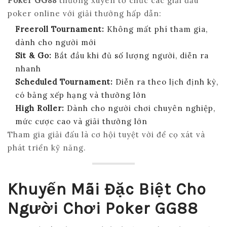
Poker GG88
thường xuyên tổ chức các giải đấu
poker online với giải thưởng hấp dẫn:
Freeroll Tournament:
Không mất phí tham gia,
dành cho người mới
Sit & Go:
Bắt đầu khi đủ số lượng người, diễn ra
nhanh
Scheduled Tournament:
Diễn ra theo lịch định kỳ,
có bảng xếp hạng và thưởng lớn
High Roller:
Dành cho người chơi chuyên nghiệp,
mức cược cao và giải thưởng lớn
Tham gia giải đấu là cơ hội tuyệt vời để cọ xát và
phát triển kỹ năng.
Khuyến Mãi Đặc Biệt Cho
Người Chơi Poker GG88