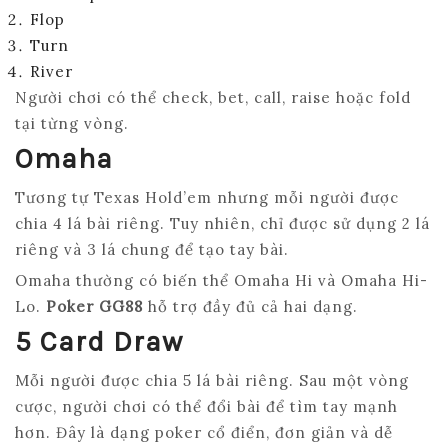
Flop
Turn
River
Người chơi có thể check, bet, call, raise hoặc fold
tại từng vòng.
Omaha
Tương tự Texas Hold’em nhưng mỗi người được
chia 4 lá bài riêng. Tuy nhiên, chỉ được sử dụng 2 lá
riêng và 3 lá chung để tạo tay bài.
Omaha thường có biến thể Omaha Hi và Omaha Hi-
Lo.
Poker GG88
hỗ trợ đầy đủ cả hai dạng.
5 Card Draw
Mỗi người được chia 5 lá bài riêng. Sau một vòng
cược, người chơi có thể đổi bài để tìm tay mạnh
hơn. Đây là dạng poker cổ điển, đơn giản và dễ