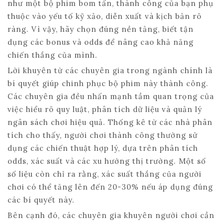
như một bộ phim bom tấn, thành công của bạn phụ
thuộc vào yếu tố kỹ xảo, diễn xuất và kịch bản rõ
ràng. Vì vậy, hãy chọn đúng nền tảng, biết tận
dụng các bonus và odds để nâng cao khả năng
chiến thắng của mình.
Lời khuyên từ các chuyên gia trong ngành chính là
bí quyết giúp chinh phục bộ phim này thành công.
Các chuyên gia đều nhấn mạnh tầm quan trọng của
việc hiểu rõ quy luật, phân tích dữ liệu và quản lý
ngân sách chơi hiệu quả. Thống kê từ các nhà phân
tích cho thấy, người chơi thành công thường sử
dụng các chiến thuật hợp lý, dựa trên phân tích
odds, xác suất và các xu hướng thị trường. Một số
số liệu còn chỉ ra rằng, xác suất thắng của người
chơi có thể tăng lên đến 20-30% nếu áp dụng đúng
các bí quyết này.
Bên cạnh đó, các chuyên gia khuyên người chơi cần