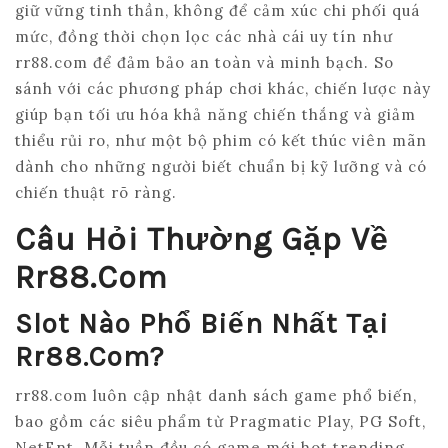
giữ vững tinh thần, không để cảm xúc chi phối quá
mức, đồng thời chọn lọc các nhà cái uy tín như
rr88.com để đảm bảo an toàn và minh bạch. So
sánh với các phương pháp chơi khác, chiến lược này
giúp bạn tối ưu hóa khả năng chiến thắng và giảm
thiểu rủi ro, như một bộ phim có kết thúc viên mãn
dành cho những người biết chuẩn bị kỹ lưỡng và có
chiến thuật rõ ràng.
Câu Hỏi Thường Gặp Về
Rr88.com
Slot Nào Phổ Biến Nhất Tại
Rr88.com?
rr88.com luôn cập nhật danh sách game phổ biến,
bao gồm các siêu phẩm từ Pragmatic Play, PG Soft,
NetEnt. Mỗi tuần đều có game mới hot trending