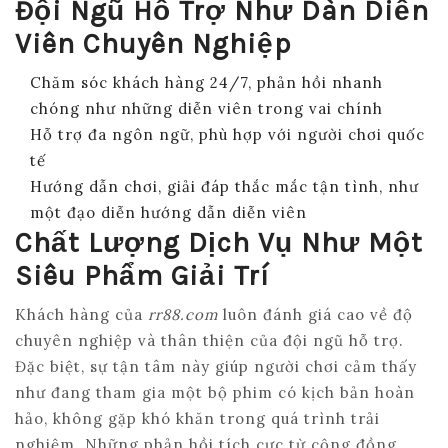
Đội Ngũ Hỗ Trợ Như Dàn Diễn
Viên Chuyên Nghiệp
Chăm sóc khách hàng 24/7, phản hồi nhanh
chóng như những diễn viên trong vai chính
Hỗ trợ đa ngôn ngữ, phù hợp với người chơi quốc
tế
Hướng dẫn chơi, giải đáp thắc mắc tận tình, như
một đạo diễn hướng dẫn diễn viên
Chất Lượng Dịch Vụ Như Một
Siêu Phẩm Giải Trí
Khách hàng của
rr88.com
luôn đánh giá cao về độ
chuyên nghiệp và thân thiện của đội ngũ hỗ trợ.
Đặc biệt, sự tận tâm này giúp người chơi cảm thấy
như đang tham gia một bộ phim có kịch bản hoàn
hảo, không gặp khó khăn trong quá trình trải
nghiệm. Những phản hồi tích cực từ cộng đồng