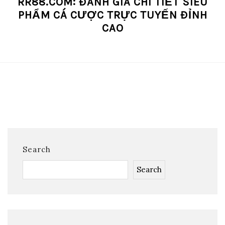
RR88.COM: ĐÁNH GIÁ CHI TIẾT SIÊU
PHẨM CÁ CƯỢC TRỰC TUYẾN ĐỈNH
CAO
Search
Search