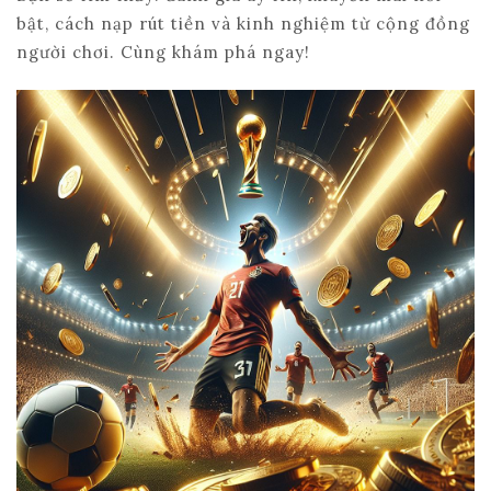
bật, cách nạp rút tiền và kinh nghiệm từ cộng đồng
PHẨM
người chơi. Cùng khám phá ngay!
CÁ
CƯỢC
TRỰC
TUYẾN
ĐỈNH
CAO