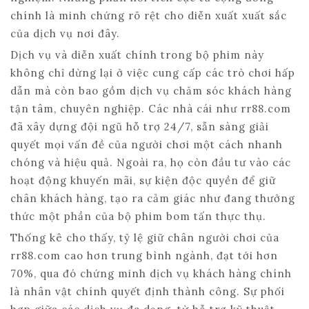
chính là minh chứng rõ rệt cho diễn xuất xuất sắc
của dịch vụ nơi đây.
Dịch vụ và diễn xuất chính trong bộ phim này
không chỉ dừng lại ở việc cung cấp các trò chơi hấp
dẫn mà còn bao gồm dịch vụ chăm sóc khách hàng
tận tâm, chuyên nghiệp. Các nhà cái như rr88.com
đã xây dựng đội ngũ hỗ trợ 24/7, sẵn sàng giải
quyết mọi vấn đề của người chơi một cách nhanh
chóng và hiệu quả. Ngoài ra, họ còn đầu tư vào các
hoạt động khuyến mãi, sự kiện độc quyền để giữ
chân khách hàng, tạo ra cảm giác như đang thưởng
thức một phần của bộ phim bom tấn thực thụ.
Thống kê cho thấy, tỷ lệ giữ chân người chơi của
rr88.com cao hơn trung bình ngành, đạt tới hơn
70%, qua đó chứng minh dịch vụ khách hàng chính
là nhân vật chính quyết định thành công. Sự phối