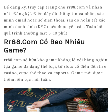
Để đăng ký, truy cập trang chủ rr88.com và nhấn
nút “Đăng ký”. Điền đầy đủ thông tin cá nhân, xác
minh email hoặc số điện thoại, sau đó hoàn tất xác
minh danh tính (KYC) nếu được yêu cầu. Toàn bộ
quá trình thường mất 5–10 phút.
Rr88.com Có Bao Nhiêu
Game?
rr88.com sở hữu kho game khổng lồ với hàng nghìn
tựa game đa dạng thể loại, từ slots cổ điển đến live
casino, cược thể thao và esports. Game mới được
thêm liên tục mỗi tuần.