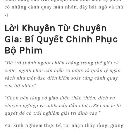
có những cảnh quay mãn nhãn, đầy bất ngờ và thú
vị.
Lời Khuyên Từ Chuyên
Gia: Bí Quyết Chinh Phục
Bộ Phim
“Để trở thành người chiến thắng trong thế giới cá
cược, người chơi cần hiểu rõ odds và quản lý ngân
sách như một đạo diễn kiểm soát từng cảnh quay
của bộ phim.”
“Chọn nền tảng có giao diện thân thiện, dịch vụ
chuyên nghiệp và odds hấp dẫn như rr88.com là bí
quyết để có trải nghiệm giải trí đỉnh cao.”
Với kinh nghiệm thực tế, tôi nhận thấy rằng, giống