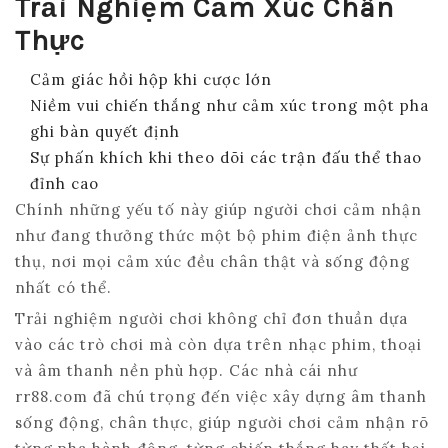
Trải Nghiệm Cảm Xúc Chân
Thực
Cảm giác hồi hộp khi cược lớn
Niềm vui chiến thắng như cảm xúc trong một pha
ghi bàn quyết định
Sự phấn khích khi theo dõi các trận đấu thể thao
đỉnh cao
Chính những yếu tố này giúp người chơi cảm nhận
như đang thưởng thức một bộ phim điện ảnh thực
thụ, nơi mọi cảm xúc đều chân thật và sống động
nhất có thể.
Trải nghiệm người chơi không chỉ đơn thuần dựa
vào các trò chơi mà còn dựa trên nhạc phim, thoại
và âm thanh nền phù hợp. Các nhà cái như
rr88.com đã chú trọng đến việc xây dựng âm thanh
sống động, chân thực, giúp người chơi cảm nhận rõ