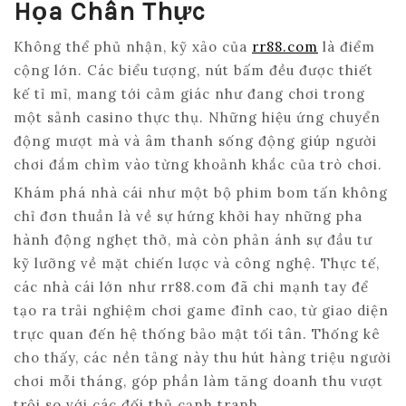
Họa Chân Thực
Không thể phủ nhận, kỹ xảo của
rr88.com
là điểm
cộng lớn. Các biểu tượng, nút bấm đều được thiết
kế tỉ mỉ, mang tới cảm giác như đang chơi trong
một sảnh casino thực thụ. Những hiệu ứng chuyển
động mượt mà và âm thanh sống động giúp người
chơi đắm chìm vào từng khoảnh khắc của trò chơi.
Khám phá nhà cái như một bộ phim bom tấn không
chỉ đơn thuần là về sự hứng khởi hay những pha
hành động nghẹt thở, mà còn phản ánh sự đầu tư
kỹ lưỡng về mặt chiến lược và công nghệ. Thực tế,
các nhà cái lớn như rr88.com đã chi mạnh tay để
tạo ra trải nghiệm chơi game đỉnh cao, từ giao diện
trực quan đến hệ thống bảo mật tối tân. Thống kê
cho thấy, các nền tảng này thu hút hàng triệu người
chơi mỗi tháng, góp phần làm tăng doanh thu vượt
trội so với các đối thủ cạnh tranh.