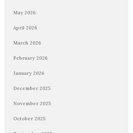
May 2026
April 2026
March 2026
February 2026
January 2026
December 2025
November 2025
October 2025