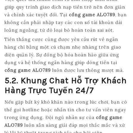
giúp quy trình giao dịch nạp tiền trở nên đơn giản
và chính xác tuyệt đối. Tại
cổng game ALO789
, bạn
không cần phải nhập tay các con số tài khoản dài
loằng ngoằng, từ đó loại bỏ hoàn toàn sai sót.
Tiền thắng cược cũng được yêu cầu rút về ngân
hàng chỉ bằng một cú chạm nhẹ nhàng trên giao
diện quản lý. Sự đồng bộ hóa hoàn hảo giữa ứng
dụng và hệ thống ngân hàng giúp dòng tiền tại
cổng game ALO789
luôn được lưu thông mượt mà.
5.2. Khung Chat Hỗ Trợ Khách
Hàng Trực Tuyến 24/7
Nếu gặp bất kỳ khó khăn nào trong lúc chơi, bạn có
thể gọi hotline hoặc nhắn tin cho tư vấn viên ngay
trong ứng dụng. Đội ngũ nhân sự của
cổng game
ALO789
luôn sẵn sàng giải đáp mọi thắc mắc và xử
lý lỗi kỹ thuật trong tích tắc cho hội viên.