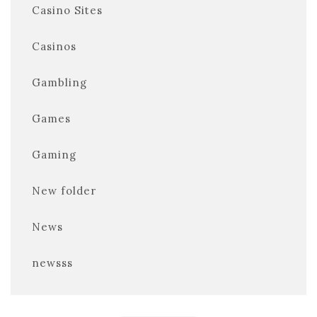
Casino Sites
Casinos
Gambling
Games
Gaming
New folder
News
newsss