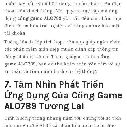
nhắn hay bất kỳ dữ liệu riêng tư nào khác trên điện
thoại của khách hàng. Mọi quyền truy cập mà ứng
dụng
cổng game ALO789
yêu cầu đều chỉ nhằm mục
đích tối ưu hóa trải nghiệm và tăng cường bảo mật
tài khoản.
Tường lửa đa lớp tích hợp trên app giúp ngăn chặn
các phần mềm gián điệp muốn đánh cắp thông tin
đăng nhập và số dư. Tham gia giải trí tại
cổng
game ALO789
, bạn có thể hoàn toàn yên tâm về sự
an toàn và tính minh bạch của hệ thống.
7. Tầm Nhìn Phát Triển
Ứng Dụng Của Cổng Game
ALO789 Tương Lai
Định hướng trong những năm tới, chúng tôi sẽ tích
hợp công nghệ AI để cá nhân hóa hoàn toàn giao