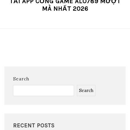
TẢI APP CỔNG GAME ALO789 MƯỢT
MÀ NHẤT 2026
Search
Search
RECENT POSTS