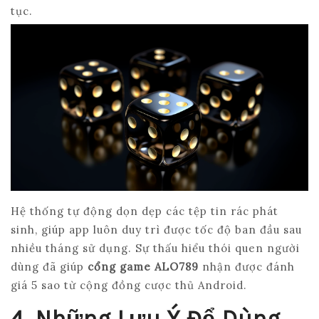
tục.
Hệ thống tự động dọn dẹp các tệp tin rác phát
sinh, giúp app luôn duy trì được tốc độ ban đầu sau
nhiều tháng sử dụng. Sự thấu hiểu thói quen người
dùng đã giúp
cổng game ALO789
nhận được đánh
giá 5 sao từ cộng đồng cược thủ Android.
4. Những Lưu Ý Để Dùng