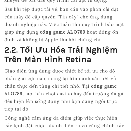
khuyết để bắt đầu quy trình cài đặt tự động.
Sau khi tệp được tải về, bạn cần vào phần cài đặt
của máy để cấp quyền “Tin cậy” cho ứng dụng
doanh nghiệp này. Việc tuân thủ quy trình bảo mật
giúp ứng dụng
cổng game ALO789
hoạt động ổn
định và không bị Apple thu hồi chứng chỉ.
2.2. Tối Ưu Hóa Trải Nghiệm
Trên Màn Hình Retina
Giao diện ứng dụng được thiết kế tối ưu cho độ
phân giải cực cao, mang lại hình ảnh sắc nét và
chân thực đến từng chi tiết nhỏ. Tại
cổng game
ALO789
, mọi bàn chơi casino hay đấu trường đá gà
đều hiện lên sống động như bạn đang ngồi trực
tiếp tại đó.
Công nghệ cảm ứng đa điểm giúp việc thực hiện
các lệnh đặt cược nhanh diễn ra vô cùng chính xác