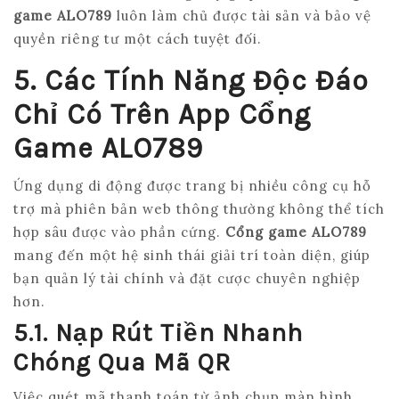
game ALO789
luôn làm chủ được tài sản và bảo vệ
quyền riêng tư một cách tuyệt đối.
5. Các Tính Năng Độc Đáo
Chỉ Có Trên App Cổng
Game ALO789
Ứng dụng di động được trang bị nhiều công cụ hỗ
trợ mà phiên bản web thông thường không thể tích
hợp sâu được vào phần cứng.
Cổng game ALO789
mang đến một hệ sinh thái giải trí toàn diện, giúp
bạn quản lý tài chính và đặt cược chuyên nghiệp
hơn.
5.1. Nạp Rút Tiền Nhanh
Chóng Qua Mã QR
Việc quét mã thanh toán từ ảnh chụp màn hình