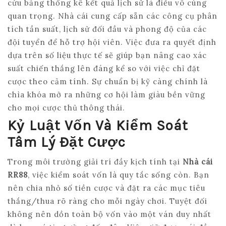
cứu bảng thống kê kết quả lịch sử là điều vô cùng
quan trọng. Nhà cái cung cấp sẵn các công cụ phân
tích tần suất, lịch sử đối đầu và phong độ của các
đội tuyển để hỗ trợ hội viên. Việc đưa ra quyết định
dựa trên số liệu thực tế sẽ giúp bạn nâng cao xác
suất chiến thắng lên đáng kể so với việc chỉ đặt
cược theo cảm tính. Sự chuẩn bị kỹ càng chính là
chìa khóa mở ra những cơ hội làm giàu bền vững
cho mọi cược thủ thông thái.
Kỷ Luật Vốn Và Kiểm Soát
Tâm Lý Đặt Cược
Trong môi trường giải trí đầy kịch tính tại
Nhà cái
RR88
, việc kiểm soát vốn là quy tắc sống còn. Bạn
nên chia nhỏ số tiền cược và đặt ra các mục tiêu
thắng/thua rõ ràng cho mỗi ngày chơi. Tuyệt đối
không nên dồn toàn bộ vốn vào một ván duy nhất