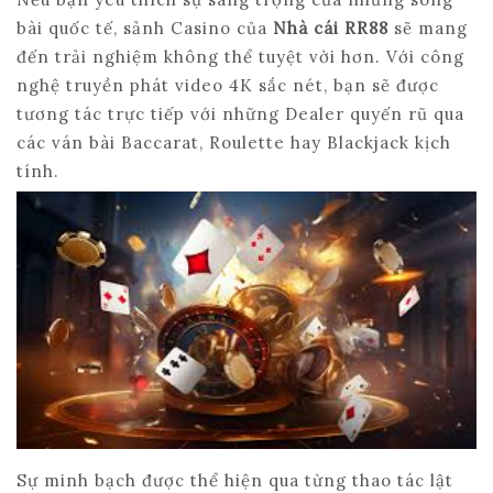
bài quốc tế, sảnh Casino của
Nhà cái RR88
sẽ mang
đến trải nghiệm không thể tuyệt vời hơn. Với công
nghệ truyền phát video 4K sắc nét, bạn sẽ được
tương tác trực tiếp với những Dealer quyến rũ qua
các ván bài Baccarat, Roulette hay Blackjack kịch
tính.
Sự minh bạch được thể hiện qua từng thao tác lật