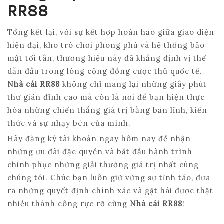
RR88
Tổng kết lại, với sự kết hợp hoàn hảo giữa giao diện
hiện đại, kho trò chơi phong phú và hệ thống bảo
mật tối tân, thương hiệu này đã khẳng định vị thế
dẫn đầu trong lòng cộng đồng cược thủ quốc tế.
Nhà cái RR88
không chỉ mang lại những giây phút
thư giãn đỉnh cao mà còn là nơi để bạn hiện thực
hóa những chiến thắng giá trị bằng bản lĩnh, kiến
thức và sự nhạy bén của mình.
Hãy đăng ký tài khoản ngay hôm nay để nhận
những ưu đãi đặc quyền và bắt đầu hành trình
chinh phục những giải thưởng giá trị nhất cùng
chúng tôi. Chúc bạn luôn giữ vững sự tỉnh táo, đưa
ra những quyết định chính xác và gặt hái được thật
nhiều thành công rực rỡ cùng
Nhà cái RR88
!