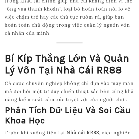
trong khâu tài chính giúp nhà cái khẳng định vị thế
“ông vua thanh khoản”, loại bỏ hoàn toàn nỗi lo về
việc chậm trễ hay các thủ tục rườm rà, giúp bạn
hoàn toàn chủ động trong việc quản lý nguồn vốn
cá nhân của mình.
Bí Kíp Thắng Lớn Và Quản
Lý Vốn Tại Nhà Cái RR88
Cá cược chuyên nghiệp không chỉ dựa vào may mắn
mà đòi hỏi một tư duy chiến thuật sắc bén cùng khả
năng kiểm soát cảm xúc tuyệt vời của người chơi.
Phân Tích Dữ Liệu Và Soi Cầu
Khoa Học
Trước khi xuống tiền tại
Nhà cái RR88
, việc nghiên