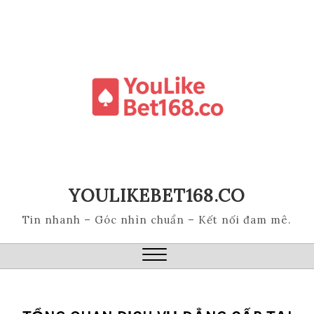
Skip
to
content
YOULIKEBET168.CO
Tin nhanh – Góc nhìn chuẩn – Kết nối đam mê.
Close
Menu