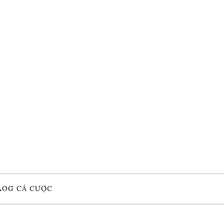
LOG CÁ CƯỢC