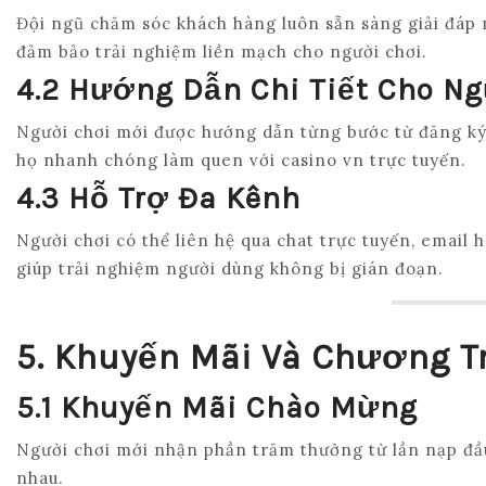
Đội ngũ chăm sóc khách hàng luôn sẵn sàng giải đáp mọ
đảm bảo trải nghiệm liền mạch cho người chơi.
4.2 Hướng Dẫn Chi Tiết Cho N
Người chơi mới được hướng dẫn từng bước từ đăng ký t
họ nhanh chóng làm quen với casino vn trực tuyến.
4.3 Hỗ Trợ Đa Kênh
Người chơi có thể liên hệ qua chat trực tuyến, email 
giúp trải nghiệm người dùng không bị gián đoạn.
5. Khuyến Mãi Và Chương T
5.1 Khuyến Mãi Chào Mừng
Người chơi mới nhận phần trăm thưởng từ lần nạp đầu,
nhau.