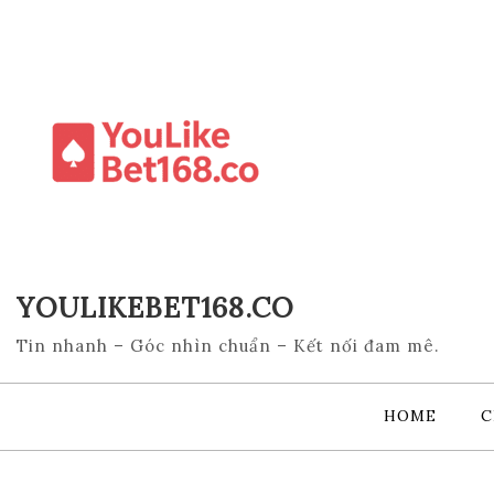
Skip
to
content
YOULIKEBET168.CO
Tin nhanh – Góc nhìn chuẩn – Kết nối đam mê.
HOME
C