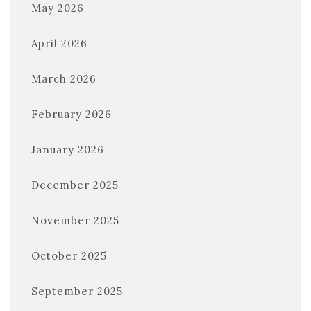
May 2026
April 2026
March 2026
February 2026
January 2026
December 2025
November 2025
October 2025
September 2025