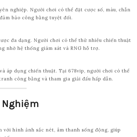
uyên nghiệp. Người chơi có thể đặt cược số, màu, chẵn
 đảm bảo công bằng tuyệt đối.
cược đa dạng. Người chơi có thể thử nhiều chiến thuật
ng nhờ hệ thống giám sát và RNG hỗ trợ.
 và áp dụng chiến thuật. Tại 678vip, người chơi có thể
tranh công bằng và tham gia giải đấu hấp dẫn.
i Nghiệm
am với hình ảnh sắc nét, âm thanh sống động, giúp