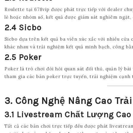
Roulette tại 678vip được phát trực tiếp với dealer ch
lẻ hoặc nhóm số, kết quả được giám sát nghiêm ngặt,
2.4 Sicbo
Sicbo dựa trên kết quả ba viên xúc xắc với nhiều cửa 
khác nhau và trải nghiệm kết quả minh bạch, công bằ
2.5 Poker
Poker là trò chơi đòi hỏi quan sát đối thủ, quản lý bài
tham gia các bàn poker trực tuyến, trải nghiệm cạnh 
3. Công Nghệ Nâng Cao Trả
3.1 Livestream Chất Lượng Cao
Tất cả các bàn chơi trực tiếp đều được phát livestre