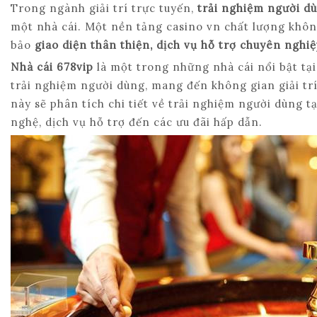
Trong ngành giải trí trực tuyến,
trải nghiệm người d
một nhà cái. Một nền tảng casino vn chất lượng khôn
bảo
giao diện thân thiện, dịch vụ hỗ trợ chuyên nghi
Nhà cái 678vip
là một trong những nhà cái nổi bật tại
trải nghiệm người dùng, mang đến không gian giải trí
này sẽ phân tích chi tiết về trải nghiệm người dùng tạ
nghệ, dịch vụ hỗ trợ đến các ưu đãi hấp dẫn.