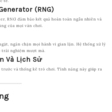
c tế.
enerator (RNG)
oker, RNG đảm bảo kết quả hoàn toàn ngẫu nhiên và
ằng của mọi ván chơi.
gặt, ngăn chặn mọi hành vi gian lận. Hệ thống xử lý
o trải nghiệm mượt mà.
n Và Lịch Sử
n trước và thống kê trò chơi. Tính năng này giúp ra
ùng