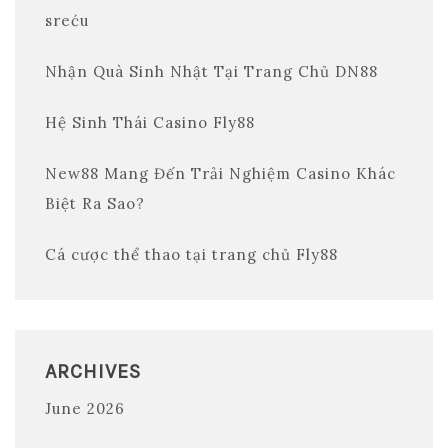
sreću
Nhận Quà Sinh Nhật Tại Trang Chủ DN88
Hệ Sinh Thái Casino Fly88
New88 Mang Đến Trải Nghiệm Casino Khác
Biệt Ra Sao?
Cá cược thể thao tại trang chủ Fly88
ARCHIVES
June 2026