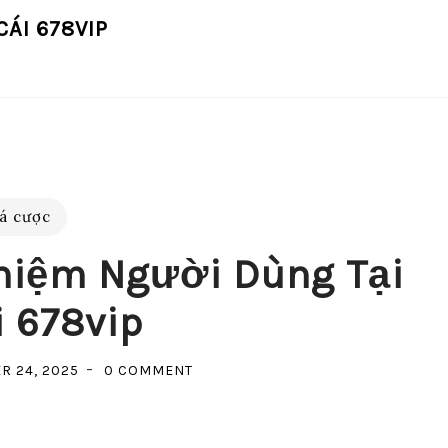
ÁI 678VIP
á cược
ghiệm Người Dùng Tại
 678vip
ON
R 24, 2025
0 COMMENT
CASINO
VN
VÀ