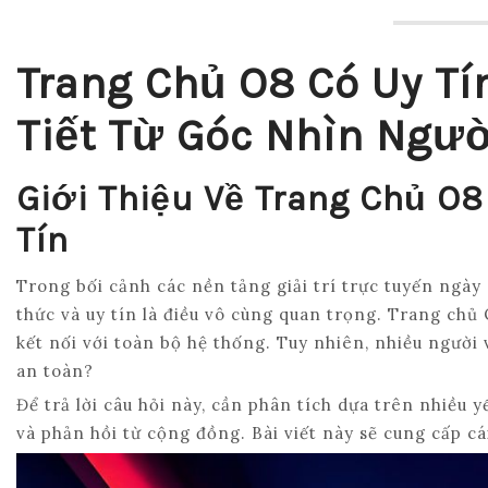
Trang Chủ O8 Có Uy Tí
Tiết Từ Góc Nhìn Ngư
Giới Thiệu Về Trang Chủ O
Tín
Trong bối cảnh các nền tảng giải trí trực tuyến ngày c
thức và uy tín là điều vô cùng quan trọng. Trang chủ
kết nối với toàn bộ hệ thống. Tuy nhiên, nhiều người v
an toàn?
Để trả lời câu hỏi này, cần phân tích dựa trên nhiều 
và phản hồi từ cộng đồng. Bài viết này sẽ cung cấp cá