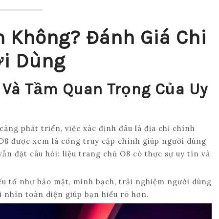
CÓ
UY
n Không? Đánh Giá Chi
TÍN
KHÔNG?
ời Dùng
ĐÁNH
GIÁ
8 Và Tầm Quan Trọng Của Uy
CHI
TIẾT
TỪ
GÓC
àng phát triển, việc xác định đâu là địa chỉ chính
NHÌN
 O8 được xem là cổng truy cập chính giúp người dùng
NGƯỜI
ẫn đặt câu hỏi: liệu trang chủ O8 có thực sự uy tín và
DÙNG
yếu tố như bảo mật, minh bạch, trải nghiệm người dùng
i nhìn toàn diện giúp bạn hiểu rõ hơn.