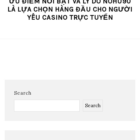
ƯU ĐIỂM NỔI BẬT VÀ LÝ DO NOHU90
LÀ LỰA CHỌN HÀNG ĐẦU CHO NGƯỜI
YÊU CASINO TRỰC TUYẾN
Search
Search