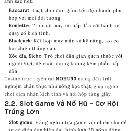
ảnh sắc nét
:
Baccarat
: Luật chơi đơn giản, tốc độ nhanh, phù
hợp với mọi đối tượng.
Roulette
: Trò chơi may rủi hấp dẫn với bánh xe
quay số kịch tính.
Blackjack
: Kết hợp may mắn và kỹ năng, tạo cơ
hội chiến thắng cao.
Xóc đĩa, Sicbo
: Trò chơi dân gian quen thuộc với
người Việt, dễ chơi nhưng không kém phần hấp
dẫn.
Casino trực tuyến tại
NOHU90
mang đến
trải
nghiệm chân thực như sòng bạc thật
, giúp người
chơi cảm nhận kịch tính và hồi hộp từng giây.
2.2. Slot Game Và Nổ Hũ – Cơ Hội
Trúng Lớn
Slot game
: Hàng nghìn tựa game với nhiều chủ đề
từ cổ điển đến hiện đại, hình ảnh 3D sống động,