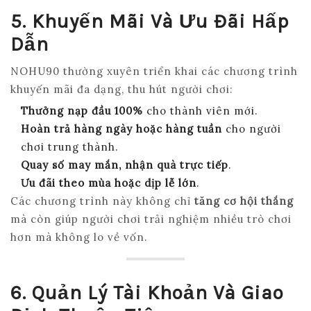
5. Khuyến Mãi Và Ưu Đãi Hấp
Dẫn
NOHU90 thường xuyên triển khai các chương trình
khuyến mãi đa dạng, thu hút người chơi:
Thưởng nạp đầu 100%
cho thành viên mới.
Hoàn trả hàng ngày hoặc hàng tuần
cho người
chơi trung thành.
Quay số may mắn, nhận quà trực tiếp
.
Ưu đãi theo mùa hoặc dịp lễ lớn
.
Các chương trình này không chỉ
tăng cơ hội thắng
mà còn giúp người chơi trải nghiệm nhiều trò chơi
hơn mà không lo về vốn.
6. Quản Lý Tài Khoản Và Giao