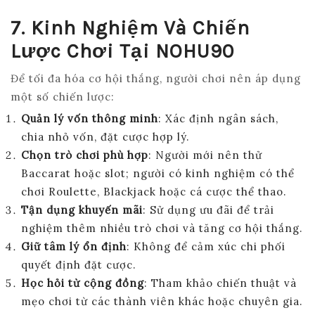
7. Kinh Nghiệm Và Chiến
Lược Chơi Tại NOHU90
Để tối đa hóa cơ hội thắng, người chơi nên áp dụng
một số chiến lược:
Quản lý vốn thông minh
: Xác định ngân sách,
chia nhỏ vốn, đặt cược hợp lý.
Chọn trò chơi phù hợp
: Người mới nên thử
Baccarat hoặc slot; người có kinh nghiệm có thể
chơi Roulette, Blackjack hoặc cá cược thể thao.
Tận dụng khuyến mãi
: Sử dụng ưu đãi để trải
nghiệm thêm nhiều trò chơi và tăng cơ hội thắng.
Giữ tâm lý ổn định
: Không để cảm xúc chi phối
quyết định đặt cược.
Học hỏi từ cộng đồng
: Tham khảo chiến thuật và
mẹo chơi từ các thành viên khác hoặc chuyên gia.