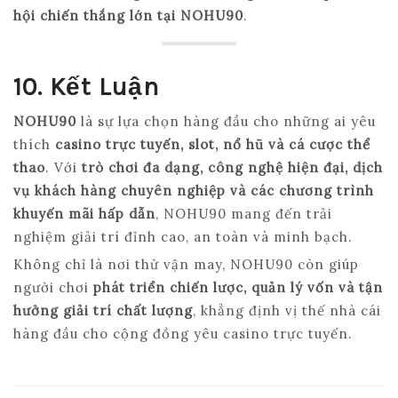
hội chiến thắng lớn tại NOHU90
.
10. Kết Luận
NOHU90
là sự lựa chọn hàng đầu cho những ai yêu
thích
casino trực tuyến, slot, nổ hũ và cá cược thể
thao
. Với
trò chơi đa dạng, công nghệ hiện đại, dịch
vụ khách hàng chuyên nghiệp và các chương trình
khuyến mãi hấp dẫn
, NOHU90 mang đến trải
nghiệm giải trí đỉnh cao, an toàn và minh bạch.
Không chỉ là nơi thử vận may, NOHU90 còn giúp
người chơi
phát triển chiến lược, quản lý vốn và tận
hưởng giải trí chất lượng
, khẳng định vị thế nhà cái
hàng đầu cho cộng đồng yêu casino trực tuyến.