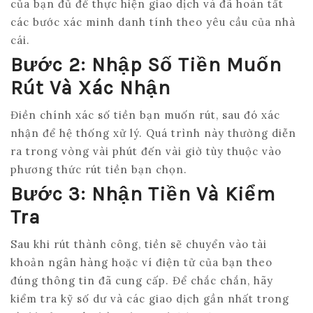
của bạn đủ để thực hiện giao dịch và đã hoàn tất
các bước xác minh danh tính theo yêu cầu của nhà
cái.
Bước 2: Nhập Số Tiền Muốn
Rút Và Xác Nhận
Điền chính xác số tiền bạn muốn rút, sau đó xác
nhận để hệ thống xử lý. Quá trình này thường diễn
ra trong vòng vài phút đến vài giờ tùy thuộc vào
phương thức rút tiền bạn chọn.
Bước 3: Nhận Tiền Và Kiểm
Tra
Sau khi rút thành công, tiền sẽ chuyển vào tài
khoản ngân hàng hoặc ví điện tử của bạn theo
đúng thông tin đã cung cấp. Để chắc chắn, hãy
kiểm tra kỹ số dư và các giao dịch gần nhất trong