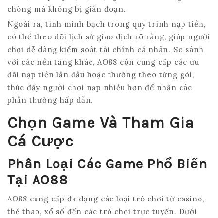
chóng mà không bị gián đoạn.
Ngoài ra, tính minh bạch trong quy trình nạp tiền,
có thể theo dõi lịch sử giao dịch rõ ràng, giúp người
chơi dễ dàng kiểm soát tài chính cá nhân. So sánh
với các nền tảng khác, AO88 còn cung cấp các ưu
đãi nạp tiền lần đầu hoặc thưởng theo từng gói,
thúc đẩy người chơi nạp nhiều hơn để nhận các
phần thưởng hấp dẫn.
Chọn Game Và Tham Gia
Cá Cược
Phân Loại Các Game Phổ Biến
Tại AO88
AO88 cung cấp đa dạng các loại trò chơi từ casino,
thể thao, xổ số đến các trò chơi trực tuyến. Dưới