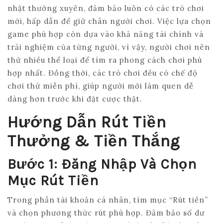
nhật thường xuyên, đảm bảo luôn có các trò chơi
mới, hấp dẫn để giữ chân người chơi. Việc lựa chọn
game phù hợp còn dựa vào khả năng tài chính và
trải nghiệm của từng người, vì vậy, người chơi nên
thử nhiều thể loại để tìm ra phong cách chơi phù
hợp nhất. Đồng thời, các trò chơi đều có chế độ
chơi thử miễn phí, giúp người mới làm quen dễ
dàng hơn trước khi đặt cược thật.
Hướng Dẫn Rút Tiền
Thưởng & Tiền Thắng
Bước 1: Đăng Nhập Và Chọn
Mục Rút Tiền
Trong phần tài khoản cá nhân, tìm mục “Rút tiền”
và chọn phương thức rút phù hợp. Đảm bảo số dư