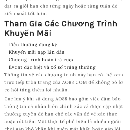
đặt ra giới hạn cho từng ngày hoặc từng tuần để
kiểm soát tốt hơn.
Tham Gia Các Chương Trình
Khuyến Mãi
Tiền thưởng đăng ký
Khuyến mãi nạp lần đầu
Chương trình hoàn trả cược
Event đặc biệt và xổ số trúng thưởng
Thông tin về các chương trình này bạn có thể xem
trực tiếp trên trang của AO88 COM để không bỏ lỡ
cơ hội tăng thêm lợi nhuận.
Các lưu ý khi sử dụng AO88 bao gồm việc đảm bảo
thông tin cá nhân luôn chính xác và được cập nhật
thường xuyên để hạn chế các vấn đề về xác thực
hoặc rút tiền. Một thực tế phổ biến là nhiều người
chơi gặp khó khăn khi quên mật khẩu hoặc gặp lỗi