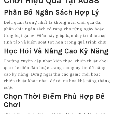
Chơi Hiệu Quả Tại AO88
Phân Bổ Ngân Sách Hợp Lý
Điều quan trọng nhất là không nên chơi quá đà,
phân chia ngân sách rõ ràng cho từng ngày hoặc
từng loại game. Điều này giúp bạn duy trì được sự
tỉnh táo và kiểm soát tốt hơn trong quá trình chơi.
Học Hỏi Và Nâng Cao Kỹ Năng
Thường xuyên cập nhật kiến thức, chiến thuật chơi
qua các diễn đàn hoặc trang mạng uy tín để nâng
cao kỹ năng. Đừng ngại thử các game mới hoặc
chiến thuật khác nhau để tối ưu hóa khả năng thắng
cược.
Chọn Thời Điểm Phù Hợp Để
Chơi