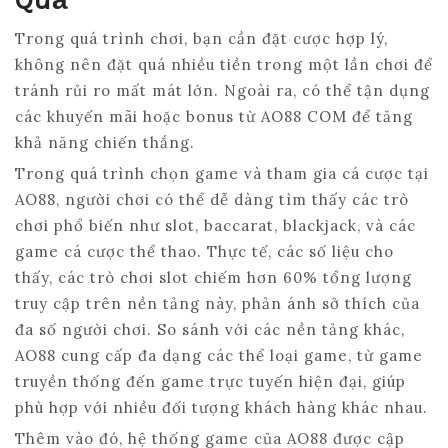
Trong quá trình chơi, bạn cần đặt cược hợp lý,
không nên đặt quá nhiều tiền trong một lần chơi để
tránh rủi ro mất mát lớn. Ngoài ra, có thể tận dụng
các khuyến mãi hoặc bonus từ AO88 COM để tăng
khả năng chiến thắng.
Trong quá trình chọn game và tham gia cá cược tại
AO88, người chơi có thể dễ dàng tìm thấy các trò
chơi phổ biến như slot, baccarat, blackjack, và các
game cá cược thể thao. Thực tế, các số liệu cho
thấy, các trò chơi slot chiếm hơn 60% tổng lượng
truy cập trên nền tảng này, phản ánh sở thích của
đa số người chơi. So sánh với các nền tảng khác,
AO88 cung cấp đa dạng các thể loại game, từ game
truyền thống đến game trực tuyến hiện đại, giúp
phù hợp với nhiều đối tượng khách hàng khác nhau.
Thêm vào đó, hệ thống game của AO88 được cập