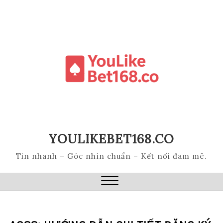
Skip
to
content
YOULIKEBET168.CO
Tin nhanh – Góc nhìn chuẩn – Kết nối đam mê.
Close
Menu