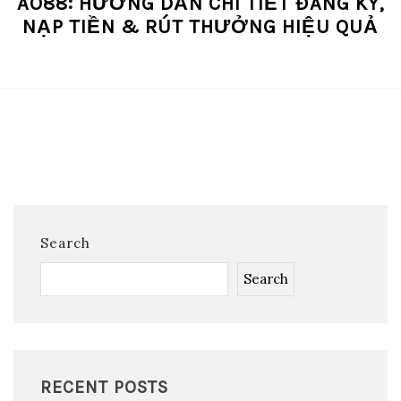
AO88: HƯỚNG DẪN CHI TIẾT ĐĂNG KÝ,
NẠP TIỀN & RÚT THƯỞNG HIỆU QUẢ
Search
Search
RECENT POSTS