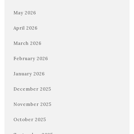
May 2026
April 2026
March 2026
February 2026
January 2026
December 2025
November 2025
October 2025