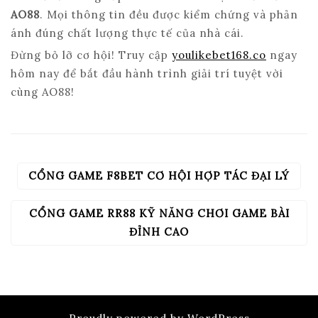
AO88
. Mọi thông tin đều được kiểm chứng và phản
ánh đúng chất lượng thực tế của nhà cái.
Đừng bỏ lỡ cơ hội! Truy cập
youlikebet168.co
ngay
hôm nay để bắt đầu hành trình giải trí tuyệt vời
cùng AO88!
CỔNG GAME F8BET CƠ HỘI HỢP TÁC ĐẠI LÝ
POST
NAVIGATION
CỔNG GAME RR88 KỸ NĂNG CHƠI GAME BÀI
ĐỈNH CAO