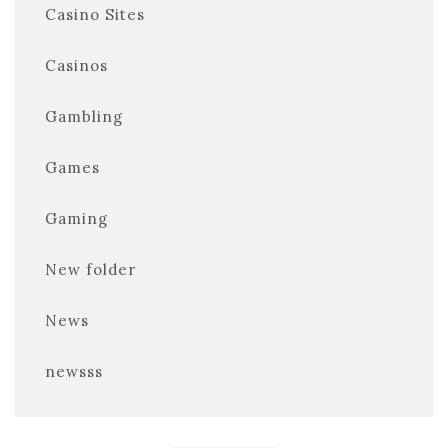
Casino Sites
Casinos
Gambling
Games
Gaming
New folder
News
newsss