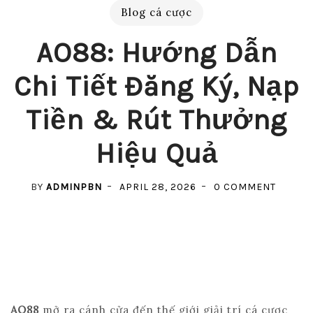
Blog cá cược
AO88: Hướng Dẫn
Chi Tiết Đăng Ký, Nạp
Tiền & Rút Thưởng
Hiệu Quả
ON
BY
ADMINPBN
APRIL 28, 2026
0 COMMENT
AO88:
HƯỚN
DẪN
CHI
TIẾT
ĐĂNG
AO88
mở ra cánh cửa đến thế giới giải trí cá cược
KÝ,