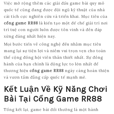
Việc mở rộng thêm các giải đấu game bài quy mô
quốc tế cũng đang được đội ngũ kỹ thuật của nhà
cái tích cực nghiên cứu và triển khai. Mục tiêu của
cổng game RR88
là kiến tạo một đế chế giải trí nơi
trí tuệ con người luôn được tôn vinh và đền đáp
xứng đáng nhất hiện nay.
Mọi bước tiến về công nghệ đều nhằm mục tiêu
mang lại sự tiện lợi và niềm vui trọn vẹn cho toàn
thể cộng đồng hội viên thân thiết nhất. Sự đồng
hành của bạn chính là động lực to lớn nhất để
thương hiệu
cổng game RR88
ngày càng hoàn thiện
và vươn tầm đẳng cấp quốc tế mạnh mẽ.
Kết Luận Về Kỹ Năng Chơi
Bài Tại Cổng Game RR88
Tổng kết lại, game bài đổi thưởng là một hành