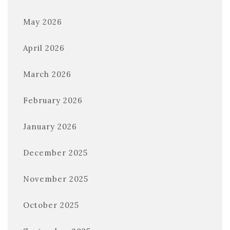
May 2026
April 2026
March 2026
February 2026
January 2026
December 2025
November 2025
October 2025