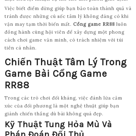
Việc biết điểm dừng giúp bạn bảo toàn thành quả và
tránh được những cú sốc tâm lý không đáng có khi
vận may tạm thời biến mất.
Cổng game RR88
luôn
đồng hành cùng hội viên để xây dựng một phong
cách chơi game văn minh, có trách nhiệm với túi
tiền cá nhân.
Chiến Thuật Tâm Lý Trong
Game Bài Cổng Game
RR88
Trong các trò chơi đối kháng, việc đánh lừa cảm
xúc của đối phương là một nghệ thuật giúp bạn
giành chiến thắng dù bài không quá đẹp.
Kỹ Thuật Tung Hỏa Mù Và
Phán Đoán Đối Thủ