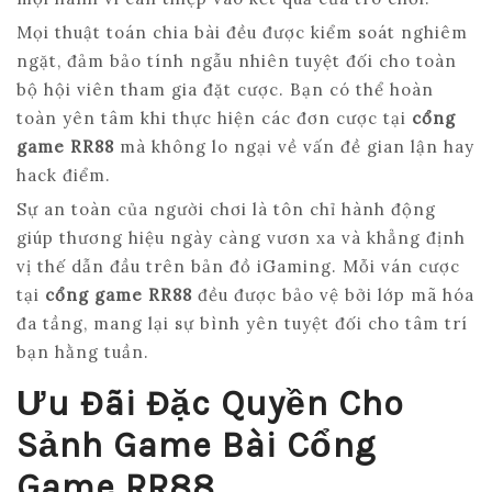
Mọi thuật toán chia bài đều được kiểm soát nghiêm
ngặt, đảm bảo tính ngẫu nhiên tuyệt đối cho toàn
bộ hội viên tham gia đặt cược. Bạn có thể hoàn
toàn yên tâm khi thực hiện các đơn cược tại
cổng
game RR88
mà không lo ngại về vấn đề gian lận hay
hack điểm.
Sự an toàn của người chơi là tôn chỉ hành động
giúp thương hiệu ngày càng vươn xa và khẳng định
vị thế dẫn đầu trên bản đồ iGaming. Mỗi ván cược
tại
cổng game RR88
đều được bảo vệ bởi lớp mã hóa
đa tầng, mang lại sự bình yên tuyệt đối cho tâm trí
bạn hằng tuần.
Ưu Đãi Đặc Quyền Cho
Sảnh Game Bài Cổng
Game RR88