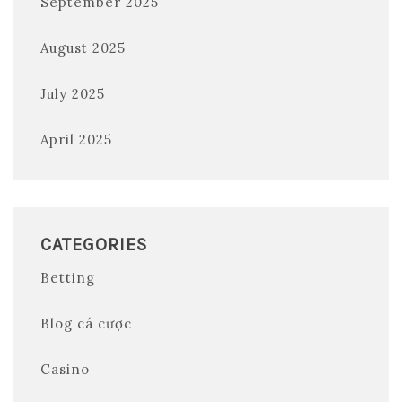
September 2025
August 2025
July 2025
April 2025
CATEGORIES
Betting
Blog cá cược
Casino