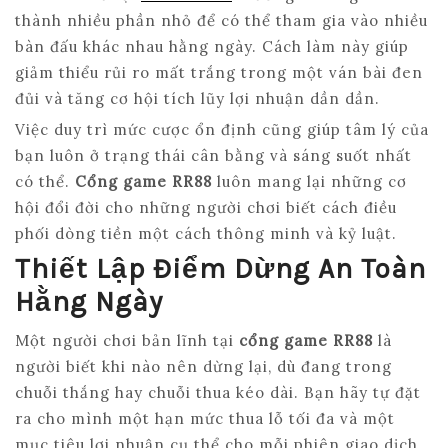
thành nhiều phần nhỏ để có thể tham gia vào nhiều
bàn đấu khác nhau hằng ngày. Cách làm này giúp
giảm thiểu rủi ro mất trắng trong một ván bài đen
đủi và tăng cơ hội tích lũy lợi nhuận dần dần.
Việc duy trì mức cược ổn định cũng giúp tâm lý của
bạn luôn ở trạng thái cân bằng và sáng suốt nhất
có thể.
Cổng game RR88
luôn mang lại những cơ
hội đổi đời cho những người chơi biết cách điều
phối dòng tiền một cách thông minh và kỷ luật.
Thiết Lập Điểm Dừng An Toàn
Hằng Ngày
Một người chơi bản lĩnh tại
cổng game RR88
là
người biết khi nào nên dừng lại, dù đang trong
chuỗi thắng hay chuỗi thua kéo dài. Bạn hãy tự đặt
ra cho mình một hạn mức thua lỗ tối đa và một
mục tiêu lợi nhuận cụ thể cho mỗi phiên giao dịch.