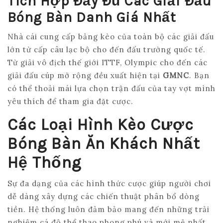
Tích Hợp Đầy Đủ Các Giải Đấu
Bóng Bàn Danh Giá Nhất
Nhà cái cung cấp bảng kèo của toàn bộ các giải đấu
lớn từ cấp câu lạc bộ cho đến đấu trường quốc tế.
Từ giải vô địch thế giới ITTF, Olympic cho đến các
giải đấu cúp mở rộng đều xuất hiện tại
GMNC
. Bạn
có thể thoải mái lựa chọn trận đấu của tay vợt mình
yêu thích để tham gia đặt cược.
Các Loại Hình Kèo Cược
Bóng Bàn Ăn Khách Nhất
Hệ Thống
Sự đa dạng của các hình thức cược giúp người chơi
dễ dàng xây dựng các chiến thuật phân bổ dòng
tiền. Hệ thống luôn đảm bảo mang đến những trải
nghiệm cá độ thể thao phong phú và mới mẻ nhất.