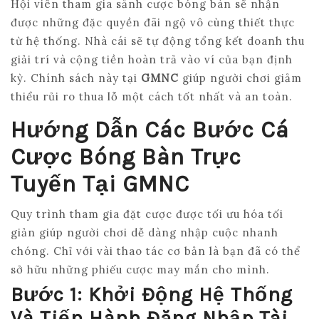
Hội viên tham gia sảnh cược bóng bàn sẽ nhận
được những đặc quyền đãi ngộ vô cùng thiết thực
từ hệ thống. Nhà cái sẽ tự động tổng kết doanh thu
giải trí và cộng tiền hoàn trả vào ví của bạn định
kỳ. Chính sách này tại
GMNC
giúp người chơi giảm
thiểu rủi ro thua lỗ một cách tốt nhất và an toàn.
Hướng Dẫn Các Bước Cá
Cược Bóng Bàn Trực
Tuyến Tại
GMNC
Quy trình tham gia đặt cược được tối ưu hóa tối
giản giúp người chơi dễ dàng nhập cuộc nhanh
chóng. Chỉ với vài thao tác cơ bản là bạn đã có thể
sở hữu những phiếu cược may mắn cho mình.
Bước 1: Khởi Động Hệ Thống
Và Tiến Hành Đăng Nhập Tài