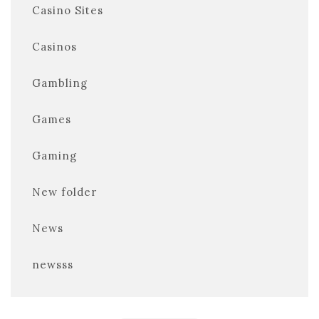
Casino Sites
Casinos
Gambling
Games
Gaming
New folder
News
newsss