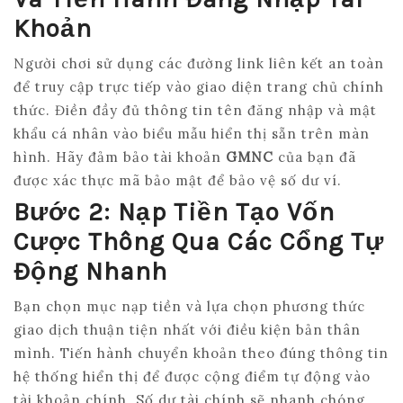
Khoản
Người chơi sử dụng các đường link liên kết an toàn
để truy cập trực tiếp vào giao diện trang chủ chính
thức. Điền đầy đủ thông tin tên đăng nhập và mật
khẩu cá nhân vào biểu mẫu hiển thị sẵn trên màn
hình. Hãy đảm bảo tài khoản
GMNC
của bạn đã
được xác thực mã bảo mật để bảo vệ số dư ví.
Bước 2: Nạp Tiền Tạo Vốn
Cược Thông Qua Các Cổng Tự
Động Nhanh
Bạn chọn mục nạp tiền và lựa chọn phương thức
giao dịch thuận tiện nhất với điều kiện bản thân
mình. Tiến hành chuyển khoản theo đúng thông tin
hệ thống hiển thị để được cộng điểm tự động vào
tài khoản chính. Số dư tài chính sẽ nhanh chóng