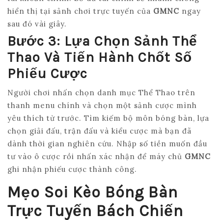
hiển thị tại sảnh chơi trực tuyến của
GMNC
ngay
sau đó vài giây.
Bước 3: Lựa Chọn Sảnh Thể
Thao Và Tiến Hành Chốt Số
Phiếu Cược
Người chơi nhấn chọn danh mục Thể Thao trên
thanh menu chính và chọn một sảnh cược mình
yêu thích từ trước. Tìm kiếm bộ môn bóng bàn, lựa
chọn giải đấu, trận đấu và kiểu cược mà bạn đã
dành thời gian nghiên cứu. Nhập số tiền muốn đầu
tư vào ô cược rồi nhấn xác nhận để máy chủ
GMNC
ghi nhận phiếu cược thành công.
Mẹo Soi Kèo Bóng Bàn
Trực Tuyến Bách Chiến