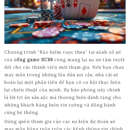
Chương trình “Bảo hiểm cược thua” tại sảnh xổ số
của
cổng game SC88
cũng mang lại sự an tâm tuyệt
đối cho các thành viên mới tham gia. Nếu bạn chưa
may mắn trong những lần đầu soi cầu, nhà cái sẽ
hoàn lại một phần tiền để bạn có cơ hội thực hiện
lại chiến thuật của mình. Sự hào phóng này chính
là lời tri ân sâu sắc mà thương hiệu dành tặng cho
những khách hàng luôn tin tưởng và đồng hành
cùng hệ thống.
Đừng quên tham gia vào các sự kiện dự đoán số
may mắn hằng tuần trên các kênh thông tin chính