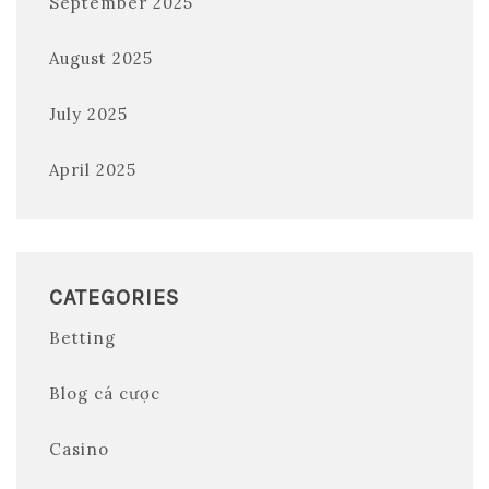
September 2025
August 2025
July 2025
April 2025
CATEGORIES
Betting
Blog cá cược
Casino