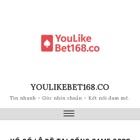
Skip
to
content
YOULIKEBET168.CO
Tin nhanh – Góc nhìn chuẩn – Kết nối đam mê.
Close
Menu