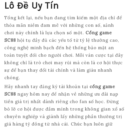
Lô Đề Uy Tín
Tổng kết lại, nếu bạn đang tìm kiếm một địa chỉ để
thỏa mãn niềm đam mê với những con số, sảnh
chơi này chính là lựa chọn số một.
Cổng game
SC88
hội tụ đầy đủ các yếu tố từ tỷ lệ thưởng cao,
công nghệ minh bạch đến hệ thống bảo mật an
toàn tuyệt đối cho người chơi. Mỗi ván cược tại đây
không chỉ là trò chơi may rủi mà còn là cơ hội thực
sự để bạn thay đổi tài chính và làm giàu nhanh
chóng.
Hãy nhanh tay đăng ký tài khoản tại
cổng game
SC88
ngay hôm nay để nhận về những ưu đãi nạp
tiền giá trị nhất dành riêng cho fan số học. Đừng
bỏ lỡ cơ hội được đắm mình trong không gian xổ số
chuyên nghiệp và giành lấy những phần thưởng trị
giá hàng tỷ đồng từ nhà cái. Chúc bạn luôn giữ