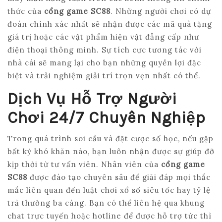
thức của
cổng game SC88
. Những người chơi có dự
đoán chính xác nhất sẽ nhận được các mã quà tặng
giá trị hoặc các vật phẩm hiện vật đẳng cấp như
điện thoại thông minh. Sự tích cực tương tác với
nhà cái sẽ mang lại cho bạn những quyền lợi đặc
biệt và trải nghiệm giải trí trọn vẹn nhất có thể.
Dịch Vụ Hỗ Trợ Người
Chơi 24/7 Chuyên Nghiệp
Trong quá trình soi cầu và đặt cược số học, nếu gặp
bất kỳ khó khăn nào, bạn luôn nhận được sự giúp đỡ
kịp thời từ tư vấn viên. Nhân viên của
cổng game
SC88
được đào tạo chuyên sâu để giải đáp mọi thắc
mắc liên quan đến luật chơi xổ số siêu tốc hay tỷ lệ
trả thưởng ba càng. Bạn có thể liên hệ qua khung
chat trực tuyến hoặc hotline để được hỗ trợ tức thì