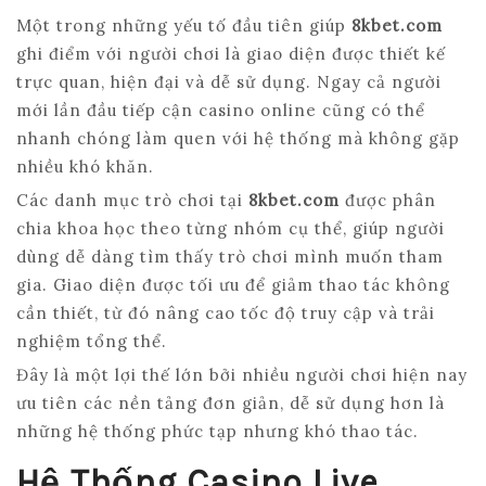
Một trong những yếu tố đầu tiên giúp
8kbet.com
ghi điểm với người chơi là giao diện được thiết kế
trực quan, hiện đại và dễ sử dụng. Ngay cả người
mới lần đầu tiếp cận casino online cũng có thể
nhanh chóng làm quen với hệ thống mà không gặp
nhiều khó khăn.
Các danh mục trò chơi tại
8kbet.com
được phân
chia khoa học theo từng nhóm cụ thể, giúp người
dùng dễ dàng tìm thấy trò chơi mình muốn tham
gia. Giao diện được tối ưu để giảm thao tác không
cần thiết, từ đó nâng cao tốc độ truy cập và trải
nghiệm tổng thể.
Đây là một lợi thế lớn bởi nhiều người chơi hiện nay
ưu tiên các nền tảng đơn giản, dễ sử dụng hơn là
những hệ thống phức tạp nhưng khó thao tác.
Hệ Thống Casino Live