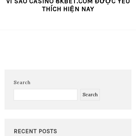
VÌ SAO CASINO 8KBET.COM ĐƯỢC YÊU
THÍCH HIỆN NAY
Search
Search
RECENT POSTS