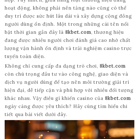
NAY
hoạt động, không phải nền tảng nào cũng có thể
duy trì được sức hút lâu dài và xây dựng cộng đồng
người dùng ổn định. Một trong những cái tên nổi
bật thời gian gần đây là
8kbet.com
, thương hiệu
đang được nhiều người chơi đánh giá cao nhờ chất
lượng vận hành ổn định và trải nghiệm casino trực
tuyến toàn diện.
Không chỉ cung cấp đa dạng trò chơi,
8kbet.com
còn chú trọng đầu tư vào công nghệ, giao diện và
dịch vụ người dùng để tạo nên môi trường giải trí
hiện đại, dễ tiếp cận và phù hợp với nhiều đối tượng
khác nhau. Vậy điều gì khiến casino của
8kbet.com
ngày càng được yêu thích? Hãy cùng tìm hiểu chi
tiết qua bài viết dưới đây.