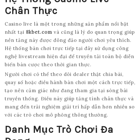
Chân Thực
Casino live là một trong những sản phẩm nổi bật
nhất tại
8kbet.com
và cũng là lý do quan trọng giúp
nền tảng này được đông đảo người chơi yêu thích.
Hệ thống bàn chơi trực tiếp tại đây sử dụng công
nghệ livestream hiện đại để truyền tải toàn bộ diễn
biến bàn cược theo thời gian thực.
Người chơi có thể theo dõi dealer thật chia bài,
quay số hoặc điều hành bàn chơi một cách trực tiếp,
tạo nên cảm giác như đang tham gia tại sòng bài
truyền thống. Điều này giúp tăng tính chân thực và
mang đến trải nghiệm giải trí hấp dẫn hơn nhiều so
với các trò chơi mô phỏng thông thường.
Danh Mục Trò Chơi Đa