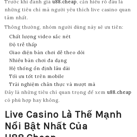
Trước khi đánh giá
u88.cheap
, cần hiểu rõ đâu là
những tiêu chí mà người yêu thích live casino quan
tâm nhất.
Thông thường, nhóm người dùng này sẽ ưu tiên:
Chất lượng video sắc nét
Độ trễ thấp
Giao diện bàn chơi dễ theo dõi
Nhiều bàn chơi đa dạng
Hệ thống ổn định lâu dài
Tối ưu tốt trên mobile
Trải nghiệm chân thực và mượt mà
Đây là những tiêu chí quan trọng để xem
u88.cheap
có phù hợp hay không.
Live Casino Là Thế Mạnh
Nổi Bật Nhất Của