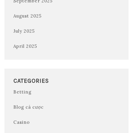
September 2025
August 2025
July 2025
April 2025
CATEGORIES
Betting
Blog cá cược
Casino