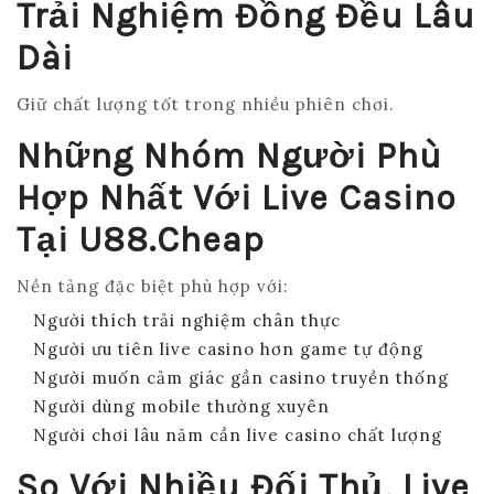
Trải Nghiệm Đồng Đều Lâu
Dài
Giữ chất lượng tốt trong nhiều phiên chơi.
Những Nhóm Người Phù
Hợp Nhất Với Live Casino
Tại U88.cheap
Nền tảng đặc biệt phù hợp với:
Người thích trải nghiệm chân thực
Người ưu tiên live casino hơn game tự động
Người muốn cảm giác gần casino truyền thống
Người dùng mobile thường xuyên
Người chơi lâu năm cần live casino chất lượng
So Với Nhiều Đối Thủ, Live