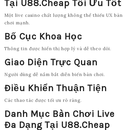
Tại U88.cheap Tối Ưu Tốt
Một live casino chất lượng không thể thiếu UX bàn
chơi mạnh.
Bố Cục Khoa Học
Thông tin được hiển thị hợp lý và dễ theo dõi.
Giao Diện Trực Quan
Người dùng dễ nắm bắt diễn biến bàn chơi.
Điều Khiển Thuận Tiện
Các thao tác được tối ưu rõ ràng.
Danh Mục Bàn Chơi Live
Đa Dạng Tại U88.cheap