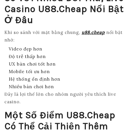
Casino U88.cheap Nổi Bật
Ở Đâu
Khi so sánh với mặt bằng chung,
u88.cheap
nổi bật
nhờ:
Video đẹp hơn
Độ trễ thấp hơn
UX bàn chơi tốt hơn
Mobile tối ưu hơn
Hệ thống ổn định hơn
Nhiều bàn chơi hơn
Đây là lợi thế lớn cho nhóm người yêu thích live
casino.
Một Số Điểm U88.cheap
Có Thể Cải Thiện Thêm