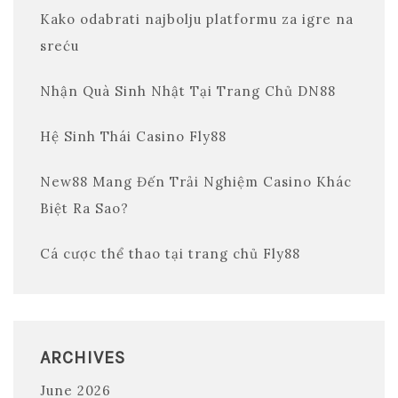
Kako odabrati najbolju platformu za igre na
sreću
Nhận Quà Sinh Nhật Tại Trang Chủ DN88
Hệ Sinh Thái Casino Fly88
New88 Mang Đến Trải Nghiệm Casino Khác
Biệt Ra Sao?
Cá cược thể thao tại trang chủ Fly88
ARCHIVES
June 2026