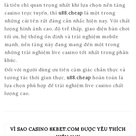
là tiêu chí quan trọng nhất khi lựa chọn nền tảng
casino trực tuyến, thì
u88.cheap
là một trong
những cái tên rất đáng cân nhắc hiện nay. Với chất
lượng hình ảnh cao, độ trễ thấp, giao diện bàn chơi
tối ưu, hệ thống ổn định và trải nghiệm mobile
mạnh, nền tảng này đang mang đến một trong
những trải nghiệm live casino tốt nhất trong phân
khúc.
Đối với người dùng ưu tiên cảm giác chân thực và
tương tác thời gian thực,
u88.cheap
hoàn toàn là
lựa chọn phù hợp để trải nghiệm live casino chất
lượng cao.
VÌ SAO CASINO 8KBET.COM ĐƯỢC YÊU THÍCH
POST