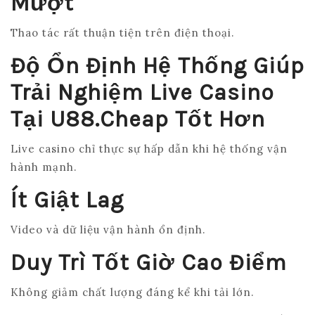
Mượt
Thao tác rất thuận tiện trên điện thoại.
Độ Ổn Định Hệ Thống Giúp
Trải Nghiệm Live Casino
Tại U88.cheap Tốt Hơn
Live casino chỉ thực sự hấp dẫn khi hệ thống vận
hành mạnh.
Ít Giật Lag
Video và dữ liệu vận hành ổn định.
Duy Trì Tốt Giờ Cao Điểm
Không giảm chất lượng đáng kể khi tải lớn.