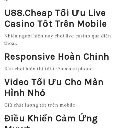
U88.cheap Tối Ưu Live
Casino Tốt Trên Mobile
Nhiều người hiện nay chơi live casino qua điện
thoại.
Responsive Hoàn Chỉnh
Bàn chơi hiển thị tốt trên smartphone.
Video Tối Ưu Cho Màn
Hình Nhỏ
Giữ chất lượng tốt trên mobile.
Điều Khiển Cảm Ứng