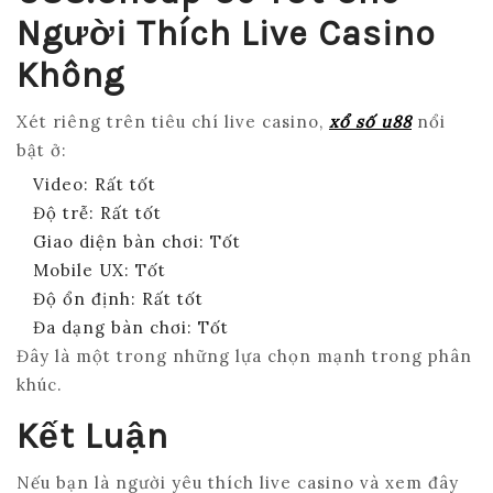
Người Thích Live Casino
Không
Xét riêng trên tiêu chí live casino,
xổ số u88
nổi
bật ở:
Video: Rất tốt
Độ trễ: Rất tốt
Giao diện bàn chơi: Tốt
Mobile UX: Tốt
Độ ổn định: Rất tốt
Đa dạng bàn chơi: Tốt
Đây là một trong những lựa chọn mạnh trong phân
khúc.
Kết Luận
Nếu bạn là người yêu thích live casino và xem đây