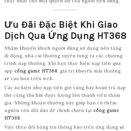
chắc nhất cho mọi quyền lợi của người tiêu dùng.
Ưu Đãi Đặc Biệt Khi Giao
Dịch Qua Ứng Dụng HT368
Nhằm khuyến khích người dùng sử dụng nền tảng
di động, nhà cái thường xuyên tung ra các chương
trình nạp thưởng. Khi bạn thực hiện nạp tiền qua
app
cổng game HT368
, giá trị khuyến mãi thường
sẽ cao hơn trên web.
Các sự kiện như nạp tiền giờ vàng hay hoàn trả nạp
thẻ cũng thu hút được lượng lớn thành viên tham
gia. Những khoản thưởng này giúp bạn có thêm
nguồn vốn dồi dào để chinh chiến tại
cổng game
HT368
.
Việc theo dõi bảng tin thông báo trên ứng dụng sẽ