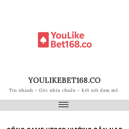
Skip
to
content
YOULIKEBET168.CO
Tin nhanh – Góc nhìn chuẩn – Kết nối đam mê.
Close
Menu