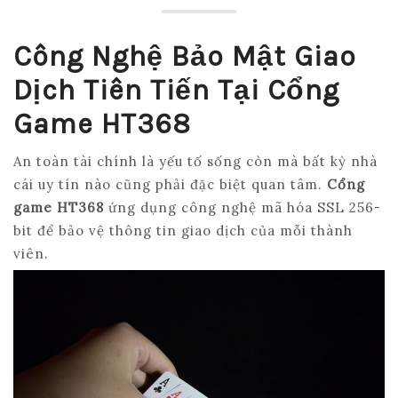
Công Nghệ Bảo Mật Giao
Dịch Tiên Tiến Tại Cổng
Game HT368
An toàn tài chính là yếu tố sống còn mà bất kỳ nhà
cái uy tín nào cũng phải đặc biệt quan tâm.
Cổng
game HT368
ứng dụng công nghệ mã hóa SSL 256-
bit để bảo vệ thông tin giao dịch của mỗi thành
viên.