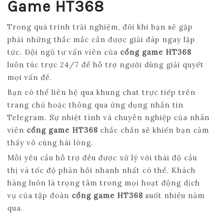
Game HT368
Trong quá trình trải nghiệm, đôi khi bạn sẽ gặp
phải những thắc mắc cần được giải đáp ngay lập
tức. Đội ngũ tư vấn viên của
cổng game HT368
luôn túc trực 24/7 để hỗ trợ người dùng giải quyết
mọi vấn đề.
Bạn có thể liên hệ qua khung chat trực tiếp trên
trang chủ hoặc thông qua ứng dụng nhắn tin
Telegram. Sự nhiệt tình và chuyên nghiệp của nhân
viên
cổng game HT368
chắc chắn sẽ khiến bạn cảm
thấy vô cùng hài lòng.
Mỗi yêu cầu hỗ trợ đều được xử lý với thái độ cầu
thị và tốc độ phản hồi nhanh nhất có thể. Khách
hàng luôn là trọng tâm trong mọi hoạt động dịch
vụ của tập đoàn
cổng game HT368
suốt nhiều năm
qua.