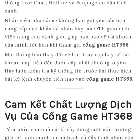
thống Live Chat, Hotline và Fanpage có dấu tích
xanh.
Nhân viên nhà cái sẽ không bao giờ yêu cầu bạn
cung cấp mật khẩu cá nhân hay mã OTP giao dịch.
Việc nâng cao cảnh giác giúp bạn bảo vệ tài khoản
của mình tốt hơn khi tham gia
cổng game HT368
.
Mọi thông báo thay đổi về link truy cập hay số tài
khoản nạp tiền đều được cập nhật thường xuyên.
Hãy luôn kiểm tra kỹ thông tin trước khi thực hiện
bất kỳ lệnh chuyển tiền nào vào
cổng game HT368
.
Cam Kết Chất Lượng Dịch
Vụ Của Cổng Game HT368
Tầm nhìn của nhà cái là xây dựng một môi trường
giải trí lành mạnh, minh bạch và đầy tính nhân văn.