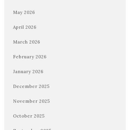
May 2026
April 2026
March 2026
February 2026
January 2026
December 2025
November 2025
October 2025