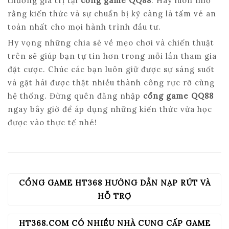
thưởng giá trị tại
cổng game QQ88
. Hãy luôn nhớ
rằng kiến thức và sự chuẩn bị kỹ càng là tấm vé an
toàn nhất cho mọi hành trình đầu tư.
Hy vọng những chia sẻ về mẹo chơi và chiến thuật
trên sẽ giúp bạn tự tin hơn trong mỗi lần tham gia
đặt cược. Chúc các bạn luôn giữ được sự sáng suốt
và gặt hái được thật nhiều thành công rực rỡ cùng
hệ thống. Đừng quên đăng nhập
cổng game QQ88
ngay bây giờ để áp dụng những kiến thức vừa học
được vào thực tế nhé!
CỔNG GAME HT368 HƯỚNG DẪN NẠP RÚT VÀ
POST
NAVIGATION
HỖ TRỢ
HT368.COM CÓ NHIỀU NHÀ CUNG CẤP GAME