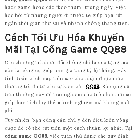
hack game hoặc các “kèo thơm” trong ngày. Việc
học hỏi từ những người đi trước sẽ giúp bạn rút
ngắn thời gian thử sai và nhanh chóng thăng tiến.
Cách Tối Ưu Hóa Khuyến
Mãi Tại Cổng Game QQ88
Các chương trình ưu đãi không chỉ là quà tặng mà
còn là công cụ giúp bạn gia tăng tỷ lệ thắng. Hãy
tính toán cách nạp tiền sao cho nhận được mức
thưởng tối đa từ các sự kiện của
QQ88
. Sử dụng số
tiền thưởng này để trải nghiệm các trò chơi mới sẽ
giúp bạn tích lũy thêm kinh nghiệm mà không mất
phí.
Tuy nhiên, bạn cũng cần chú ý đến điều kiện vòng
cược để có thể rút tiền một cách thuận lợi nhất. Tại
cổng game QQ88
, việc tuân thủ đúng các quy định