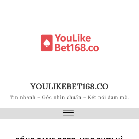
Skip
to
content
YOULIKEBET168.CO
Tin nhanh – Góc nhìn chuẩn – Kết nối đam mê.
Close
Menu