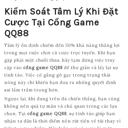
Kiểm Soát Tâm Lý Khi Đặt
Cược Tại Cổng Game
QQ88
Tâm lý ổn định chiếm đến 50% khả năng thắng lợi
trong mọi cuộc chơi cá cược trực tuyến. Khi bạn
gặp phải một chuỗi thua, hãy tạm dừng việc truy
cập vào
cổng game QQ88
để thư giãn và lấy lại sự
tỉnh táo. Việc cố gắng gỡ gạc trong trạng thái
nóng nảy chỉ khiến bạn đưa ra những quyết định
sai lầm trầm trọng hơn.
Ngược lại, khi đang trên đà chiến thắng, bạn cũng
không nên quá tự mãn và chủ quan trong các lựa
chọn. Tại
cổng game QQ88
, sự tỉnh táo giúp bạn
nhận ra đâu là thời điểm nên rút tiền về túi thay vì