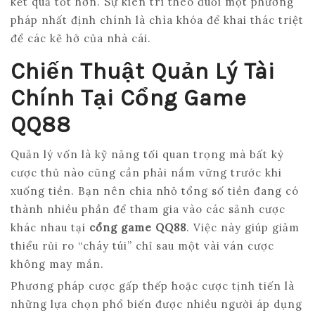
kết quả tốt hơn. Sự kiên trì theo đuổi một phương
pháp nhất định chính là chìa khóa để khai thác triệt
để các kẽ hở của nhà cái.
Chiến Thuật Quản Lý Tài
Chính Tại Cổng Game
QQ88
Quản lý vốn là kỹ năng tối quan trọng mà bất kỳ
cược thủ nào cũng cần phải nắm vững trước khi
xuống tiền. Bạn nên chia nhỏ tổng số tiền đang có
thành nhiều phần để tham gia vào các sảnh cược
khác nhau tại
cổng game QQ88
. Việc này giúp giảm
thiểu rủi ro “cháy túi” chỉ sau một vài ván cược
không may mắn.
Phương pháp cược gấp thếp hoặc cược tịnh tiến là
những lựa chọn phổ biến được nhiều người áp dụng