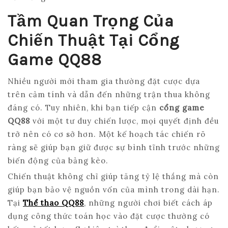
THẮNG
LỚN
Tầm Quan Trọng Của
Chiến Thuật Tại Cổng
Game QQ88
Nhiều người mới tham gia thường đặt cược dựa
trên cảm tính và dẫn đến những trận thua không
đáng có. Tuy nhiên, khi bạn tiếp cận
cổng game
QQ88
với một tư duy chiến lược, mọi quyết định đều
trở nên có cơ sở hơn. Một kế hoạch tác chiến rõ
ràng sẽ giúp bạn giữ được sự bình tĩnh trước những
biến động của bảng kèo.
Chiến thuật không chỉ giúp tăng tỷ lệ thắng mà còn
giúp bạn bảo vệ nguồn vốn của mình trong dài hạn.
Tại
Thể thao QQ88
, những người chơi biết cách áp
dụng công thức toán học vào đặt cược thường có