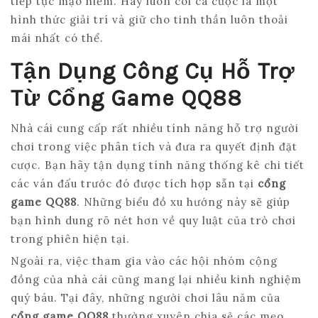
tiếp tục mạo hiểm. Hãy luôn coi cá cược là một
hình thức giải trí và giữ cho tinh thần luôn thoải
mái nhất có thể.
Tận Dụng Công Cụ Hỗ Trợ
Từ Cổng Game QQ88
Nhà cái cung cấp rất nhiều tính năng hỗ trợ người
chơi trong việc phân tích và đưa ra quyết định đặt
cược. Bạn hãy tận dụng tính năng thống kê chi tiết
các ván đấu trước đó được tích hợp sẵn tại
cổng
game QQ88
. Những biểu đồ xu hướng này sẽ giúp
bạn hình dung rõ nét hơn về quy luật của trò chơi
trong phiên hiện tại.
Ngoài ra, việc tham gia vào các hội nhóm cộng
đồng của nhà cái cũng mang lại nhiều kinh nghiệm
quý báu. Tại đây, những người chơi lâu năm của
cổng game QQ88
thường xuyên chia sẻ các mẹo