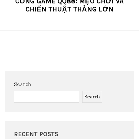
CỔNG GAME QQ88: MẸO CHƠI VÀ
CHIẾN THUẬT THẮNG LỚN
Search
Search
RECENT POSTS