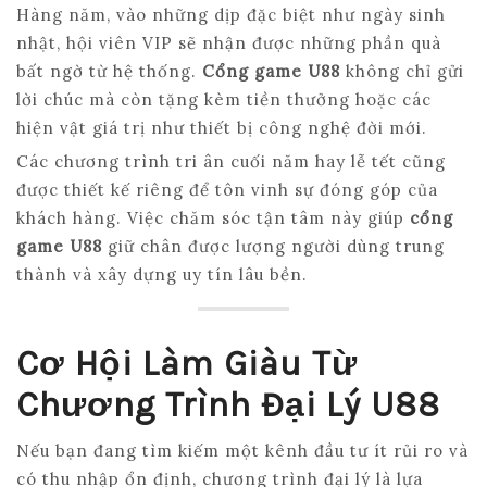
Hàng năm, vào những dịp đặc biệt như ngày sinh
nhật, hội viên VIP sẽ nhận được những phần quà
bất ngờ từ hệ thống.
Cổng game U88
không chỉ gửi
lời chúc mà còn tặng kèm tiền thưởng hoặc các
hiện vật giá trị như thiết bị công nghệ đời mới.
Các chương trình tri ân cuối năm hay lễ tết cũng
được thiết kế riêng để tôn vinh sự đóng góp của
khách hàng. Việc chăm sóc tận tâm này giúp
cổng
game U88
giữ chân được lượng người dùng trung
thành và xây dựng uy tín lâu bền.
Cơ Hội Làm Giàu Từ
Chương Trình Đại Lý U88
Nếu bạn đang tìm kiếm một kênh đầu tư ít rủi ro và
có thu nhập ổn định, chương trình đại lý là lựa