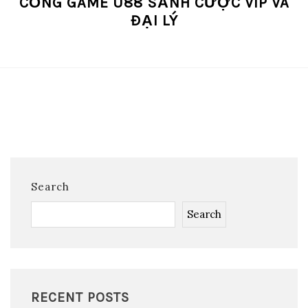
CỔNG GAME U88 SẢNH CƯỢC VIP VÀ
ĐẠI LÝ
Search
Search
RECENT POSTS