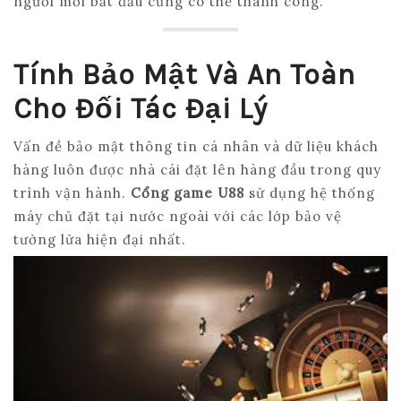
người mới bắt đầu cũng có thể thành công.
Tính Bảo Mật Và An Toàn
Cho Đối Tác Đại Lý
Vấn đề bảo mật thông tin cá nhân và dữ liệu khách
hàng luôn được nhà cái đặt lên hàng đầu trong quy
trình vận hành.
Cổng game U88
sử dụng hệ thống
máy chủ đặt tại nước ngoài với các lớp bảo vệ
tường lửa hiện đại nhất.