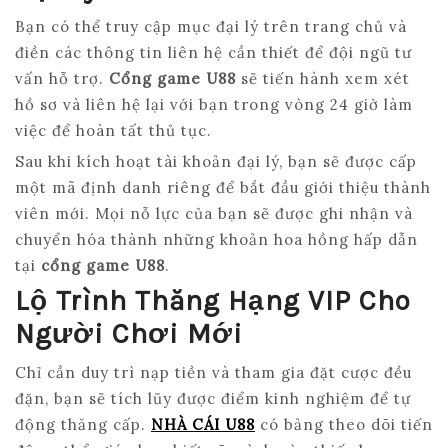
Bạn có thể truy cập mục đại lý trên trang chủ và
điền các thông tin liên hệ cần thiết để đội ngũ tư
vấn hỗ trợ.
Cổng game U88
sẽ tiến hành xem xét
hồ sơ và liên hệ lại với bạn trong vòng 24 giờ làm
việc để hoàn tất thủ tục.
Sau khi kích hoạt tài khoản đại lý, bạn sẽ được cấp
một mã định danh riêng để bắt đầu giới thiệu thành
viên mới. Mọi nỗ lực của bạn sẽ được ghi nhận và
chuyển hóa thành những khoản hoa hồng hấp dẫn
tại
cổng game U88
.
Lộ Trình Thăng Hạng VIP Cho
Người Chơi Mới
Chỉ cần duy trì nạp tiền và tham gia đặt cược đều
đặn, bạn sẽ tích lũy được điểm kinh nghiệm để tự
động thăng cấp.
NHÀ CÁI U88
có bảng theo dõi tiến