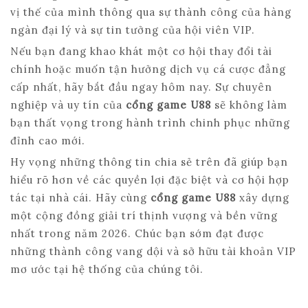
vị thế của mình thông qua sự thành công của hàng
ngàn đại lý và sự tin tưởng của hội viên VIP.
Nếu bạn đang khao khát một cơ hội thay đổi tài
chính hoặc muốn tận hưởng dịch vụ cá cược đẳng
cấp nhất, hãy bắt đầu ngay hôm nay. Sự chuyên
nghiệp và uy tín của
cổng game U88
sẽ không làm
bạn thất vọng trong hành trình chinh phục những
đỉnh cao mới.
Hy vọng những thông tin chia sẻ trên đã giúp bạn
hiểu rõ hơn về các quyền lợi đặc biệt và cơ hội hợp
tác tại nhà cái. Hãy cùng
cổng game U88
xây dựng
một cộng đồng giải trí thịnh vượng và bền vững
nhất trong năm 2026. Chúc bạn sớm đạt được
những thành công vang dội và sở hữu tài khoản VIP
mơ ước tại hệ thống của chúng tôi.