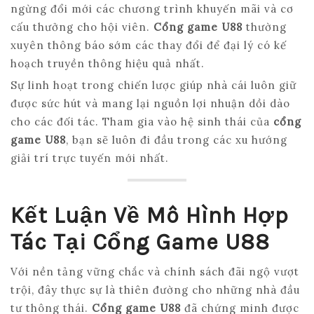
ngừng đổi mới các chương trình khuyến mãi và cơ
cấu thưởng cho hội viên.
Cổng game U88
thường
xuyên thông báo sớm các thay đổi để đại lý có kế
hoạch truyền thông hiệu quả nhất.
Sự linh hoạt trong chiến lược giúp nhà cái luôn giữ
được sức hút và mang lại nguồn lợi nhuận dồi dào
cho các đối tác. Tham gia vào hệ sinh thái của
cổng
game U88
, bạn sẽ luôn đi đầu trong các xu hướng
giải trí trực tuyến mới nhất.
Kết Luận Về Mô Hình Hợp
Tác Tại Cổng Game U88
Với nền tảng vững chắc và chính sách đãi ngộ vượt
trội, đây thực sự là thiên đường cho những nhà đầu
tư thông thái.
Cổng game U88
đã chứng minh được