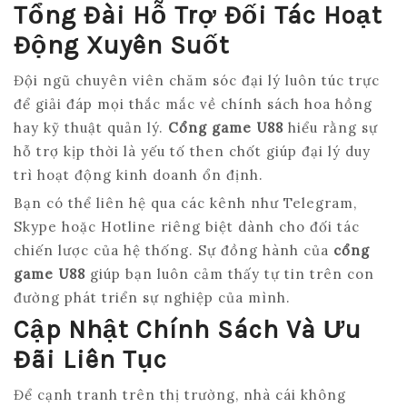
Tổng Đài Hỗ Trợ Đối Tác Hoạt
Động Xuyên Suốt
Đội ngũ chuyên viên chăm sóc đại lý luôn túc trực
để giải đáp mọi thắc mắc về chính sách hoa hồng
hay kỹ thuật quản lý.
Cổng game U88
hiểu rằng sự
hỗ trợ kịp thời là yếu tố then chốt giúp đại lý duy
trì hoạt động kinh doanh ổn định.
Bạn có thể liên hệ qua các kênh như Telegram,
Skype hoặc Hotline riêng biệt dành cho đối tác
chiến lược của hệ thống. Sự đồng hành của
cổng
game U88
giúp bạn luôn cảm thấy tự tin trên con
đường phát triển sự nghiệp của mình.
Cập Nhật Chính Sách Và Ưu
Đãi Liên Tục
Để cạnh tranh trên thị trường, nhà cái không