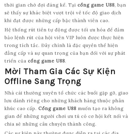
thời gian chờ đợi đáng kể. Tại
cổng game U88
, bạn
sẽ thấy sự khác biệt vượt trội về tốc độ giao dịch
khi đạt được những cấp bậc thành viên cao.
Hệ thống rút tiền tự động được tối ưu hóa để đảm
bảo lệnh rút của hội viên VIP luôn được thực hiện
trong tích tắc. Đây chính là đặc quyền thể hiện
đẳng cấp và sự quan trọng của bạn đối với sự phát
triển của
cổng game U88
.
Mời Tham Gia Các Sự Kiện
Offline Sang Trọng
Nhà cái thường xuyên tổ chức các buổi gặp gỡ, giao
lưu dành riêng cho những khách hàng thuộc phân
khúc cao cấp.
Cổng game U88
muốn tạo ra không
gian để những người chơi ưu tú có cơ hội kết nối và
chia sẻ những câu chuyện thành công.
Các sự kiện này thường được diễn ra tại các địa