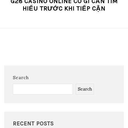
G28 CASINO ONLINE CÓ GÌ CẦN TÌM
HIỂU TRƯỚC KHI TIẾP CẬN
Search
Search
RECENT POSTS