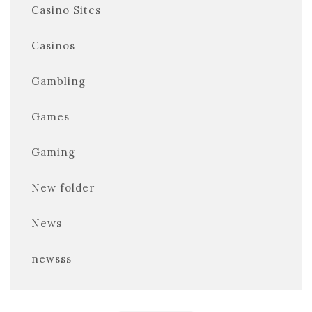
Casino Sites
Casinos
Gambling
Games
Gaming
New folder
News
newsss