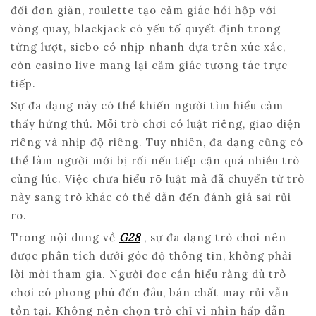
đối đơn giản, roulette tạo cảm giác hồi hộp với
vòng quay, blackjack có yếu tố quyết định trong
từng lượt, sicbo có nhịp nhanh dựa trên xúc xắc,
còn casino live mang lại cảm giác tương tác trực
tiếp.
Sự đa dạng này có thể khiến người tìm hiểu cảm
thấy hứng thú. Mỗi trò chơi có luật riêng, giao diện
riêng và nhịp độ riêng. Tuy nhiên, đa dạng cũng có
thể làm người mới bị rối nếu tiếp cận quá nhiều trò
cùng lúc. Việc chưa hiểu rõ luật mà đã chuyển từ trò
này sang trò khác có thể dẫn đến đánh giá sai rủi
ro.
Trong nội dung về
G28
, sự đa dạng trò chơi nên
được phân tích dưới góc độ thông tin, không phải
lời mời tham gia. Người đọc cần hiểu rằng dù trò
chơi có phong phú đến đâu, bản chất may rủi vẫn
tồn tại. Không nên chọn trò chỉ vì nhìn hấp dẫn