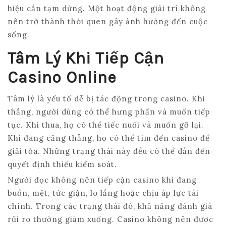
hiệu cần tạm dừng. Một hoạt động giải trí không
nên trở thành thói quen gây ảnh hưởng đến cuộc
sống.
Tâm Lý Khi Tiếp Cận
Casino Online
Tâm lý là yếu tố dễ bị tác động trong casino. Khi
thắng, người dùng có thể hưng phấn và muốn tiếp
tục. Khi thua, họ có thể tiếc nuối và muốn gỡ lại.
Khi đang căng thẳng, họ có thể tìm đến casino để
giải tỏa. Những trạng thái này đều có thể dẫn đến
quyết định thiếu kiểm soát.
Người đọc không nên tiếp cận casino khi đang
buồn, mệt, tức giận, lo lắng hoặc chịu áp lực tài
chính. Trong các trạng thái đó, khả năng đánh giá
rủi ro thường giảm xuống. Casino không nên được