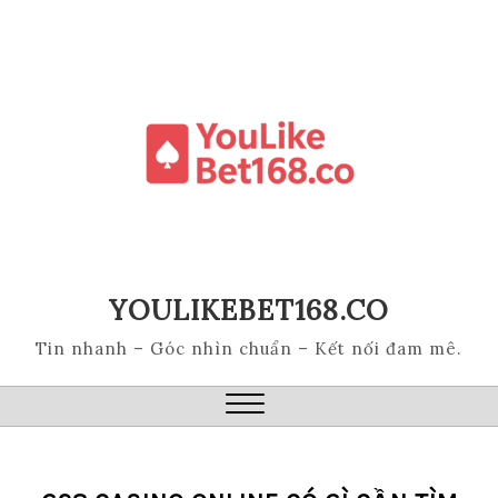
Skip
to
content
YOULIKEBET168.CO
Tin nhanh – Góc nhìn chuẩn – Kết nối đam mê.
Close
Menu