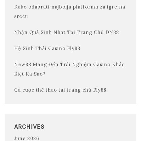
Kako odabrati najbolju platformu za igre na
sreću
Nhận Quà Sinh Nhật Tại Trang Chủ DN88
Hệ Sinh Thái Casino Fly88
New88 Mang Đến Trải Nghiệm Casino Khác
Biệt Ra Sao?
Cá cược thể thao tại trang chủ Fly88
ARCHIVES
June 2026