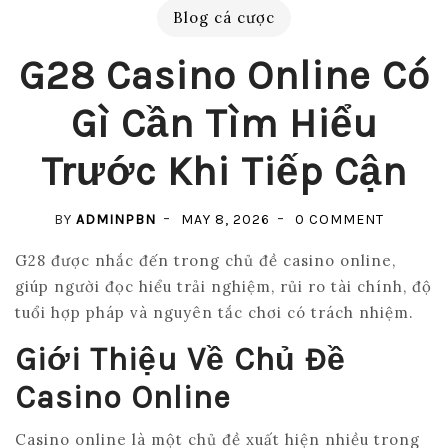
Blog cá cược
G28 Casino Online Có
Gì Cần Tìm Hiểu
Trước Khi Tiếp Cận
ON
BY
ADMINPBN
MAY 8, 2026
0 COMMENT
G28
G28 được nhắc đến trong chủ đề casino online,
CASINO
giúp người đọc hiểu trải nghiệm, rủi ro tài chính, độ
ONLINE
tuổi hợp pháp và nguyên tắc chơi có trách nhiệm.
CÓ
GÌ
Giới Thiệu Về Chủ Đề
CẦN
Casino Online
TÌM
HIỂU
Casino online là một chủ đề xuất hiện nhiều trong