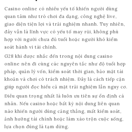
Casino online có nhiều yếu tố khiến người dùng
quan tâm như trò chơi đa dạng, công nghệ live,
giao diện tiện lợi và trải nghiệm nhanh. Tuy nhiên,
đây vẫn là lĩnh vực có yếu tố may rủi, không phù
hợp với người chưa đủ tuổi hoặc người khó kiểm
soát hành vi tài chính.
G28 khi được nhắc đến trong nội dung casino
online nên đi cùng các nguyên tắc như độ tuổi hợp
pháp, quản lý vốn, kiểm soát thời gian, bảo mật tài
khoản và chơi có trách nhiệm. Đây là cách tiếp cận
giúp người đọc hiểu cả mặt trải nghiệm lẫn nguy cơ.
Điều quan trọng nhất là luôn ưu tiên sự ổn định cá
nhân. Nếu casino hoặc bất kỳ nội dung liên quan
nào khiến người dùng căng thẳng, mất kiểm soát,
ảnh hưởng tài chính hoặc làm xáo trộn cuộc sống,
lựa chọn đúng là tạm dừng.