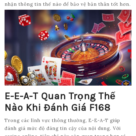
nhận thông tin thế nào để bảo vệ bản thân tốt hơn.
E-E-A-T Quan Trọng Thế
Nào Khi Đánh Giá F168
Trong các lĩnh vực thông thường, E-E-A-T giúp
đánh giá mức độ đáng tin cậy của nội dung. Với