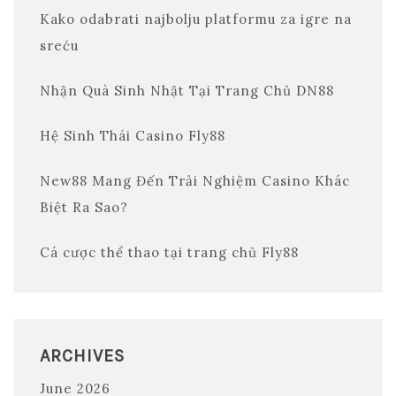
Kako odabrati najbolju platformu za igre na
sreću
Nhận Quà Sinh Nhật Tại Trang Chủ DN88
Hệ Sinh Thái Casino Fly88
New88 Mang Đến Trải Nghiệm Casino Khác
Biệt Ra Sao?
Cá cược thể thao tại trang chủ Fly88
ARCHIVES
June 2026