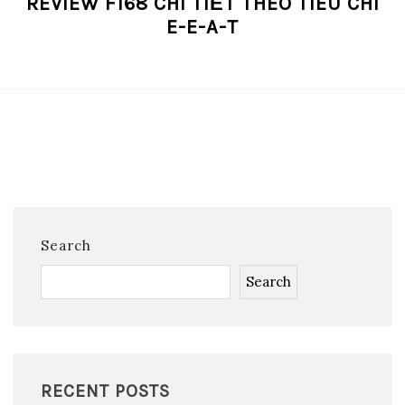
REVIEW F168 CHI TIẾT THEO TIÊU CHÍ
E-E-A-T
Search
Search
RECENT POSTS