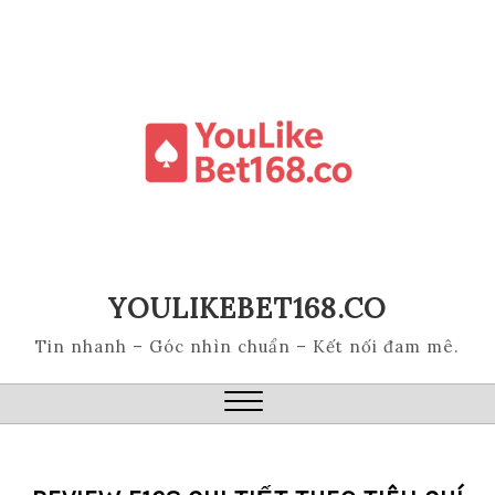
Skip
to
content
YOULIKEBET168.CO
Tin nhanh – Góc nhìn chuẩn – Kết nối đam mê.
Close
Menu