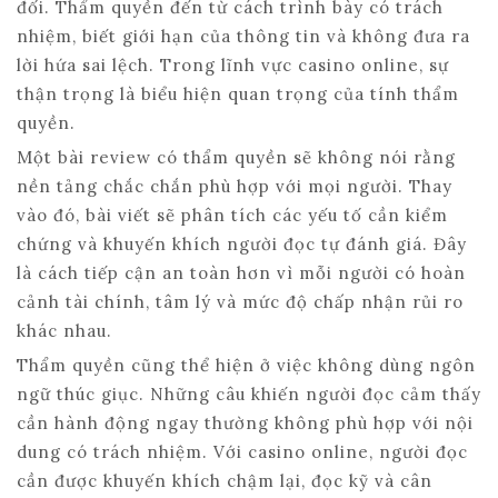
đối. Thẩm quyền đến từ cách trình bày có trách
nhiệm, biết giới hạn của thông tin và không đưa ra
lời hứa sai lệch. Trong lĩnh vực casino online, sự
thận trọng là biểu hiện quan trọng của tính thẩm
quyền.
Một bài review có thẩm quyền sẽ không nói rằng
nền tảng chắc chắn phù hợp với mọi người. Thay
vào đó, bài viết sẽ phân tích các yếu tố cần kiểm
chứng và khuyến khích người đọc tự đánh giá. Đây
là cách tiếp cận an toàn hơn vì mỗi người có hoàn
cảnh tài chính, tâm lý và mức độ chấp nhận rủi ro
khác nhau.
Thẩm quyền cũng thể hiện ở việc không dùng ngôn
ngữ thúc giục. Những câu khiến người đọc cảm thấy
cần hành động ngay thường không phù hợp với nội
dung có trách nhiệm. Với casino online, người đọc
cần được khuyến khích chậm lại, đọc kỹ và cân