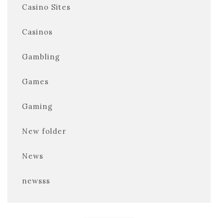
Casino Sites
Casinos
Gambling
Games
Gaming
New folder
News
newsss