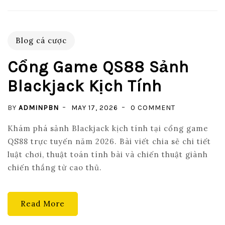
Blog cá cược
Cổng Game QS88 Sảnh
Blackjack Kịch Tính
ON
BY
ADMINPBN
MAY 17, 2026
0 COMMENT
CỔNG
Khám phá sảnh Blackjack kịch tính tại cổng game
GAME
QS88 trực tuyến năm 2026. Bài viết chia sẻ chi tiết
QS88
luật chơi, thuật toán tính bài và chiến thuật giành
SẢNH
chiến thắng từ cao thủ.
BLACKJACK
KỊCH
TÍNH
Read More