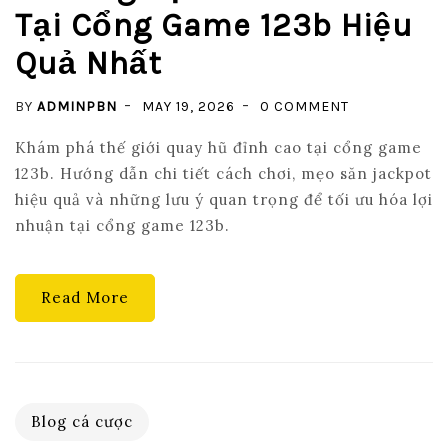
Tại Cổng Game 123b Hiệu
Quả Nhất
ON
BY
ADMINPBN
MAY 19, 2026
0 COMMENT
KINH
Khám phá thế giới quay hũ đỉnh cao tại cổng game
NGHIỆM
123b. Hướng dẫn chi tiết cách chơi, mẹo săn jackpot
CHƠI
hiệu quả và những lưu ý quan trọng để tối ưu hóa lợi
NỔ
nhuận tại cổng game 123b.
HŨ
TẠI
CỔNG
Read More
GAME
123B
HIỆU
QUẢ
NHẤT
Blog cá cược