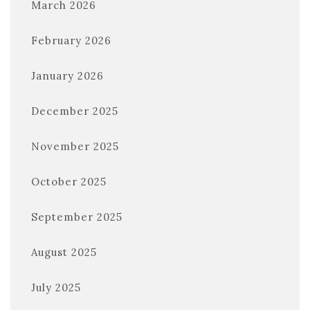
March 2026
February 2026
January 2026
December 2025
November 2025
October 2025
September 2025
August 2025
July 2025