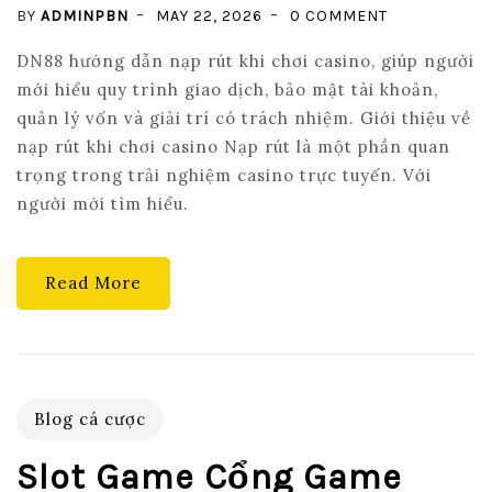
ON
BY
ADMINPBN
MAY 22, 2026
0 COMMENT
DN88
DN88 hướng dẫn nạp rút khi chơi casino, giúp người
HƯỚNG
mới hiểu quy trình giao dịch, bảo mật tài khoản,
DẪN
quản lý vốn và giải trí có trách nhiệm. Giới thiệu về
NẠP
nạp rút khi chơi casino Nạp rút là một phần quan
RÚT
trọng trong trải nghiệm casino trực tuyến. Với
KHI
người mới tìm hiểu.
CHƠI
CASINO
Read More
Blog cá cược
Slot Game Cổng Game