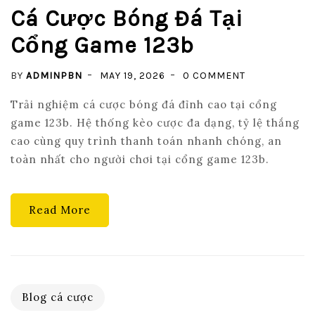
Cá Cược Bóng Đá Tại
Cổng Game 123b
ON
BY
ADMINPBN
MAY 19, 2026
0 COMMENT
CÁ
Trải nghiệm cá cược bóng đá đỉnh cao tại cổng
CƯỢC
game 123b. Hệ thống kèo cược đa dạng, tỷ lệ thắng
BÓNG
cao cùng quy trình thanh toán nhanh chóng, an
ĐÁ
toàn nhất cho người chơi tại cổng game 123b.
TẠI
CỔNG
GAME
Read More
123B
Blog cá cược