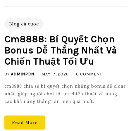
Blog cá cược
Cm8888: Bí Quyết Chọn
Bonus Dễ Thắng Nhất Và
Chiến Thuật Tối Ưu
ON
BY
ADMINPBN
MAY 17, 2026
0 COMMENT
CM8888:
cm8888 chia sẻ bí quyết chọn những bonus dễ clear
BÍ
nhất, giúp người chơi tối ưu chiến thuật và nâng
QUYẾT
cao khả năng thắng lớn hiệu quả nhất.
CHỌN
BONUS
DỄ
Read More
THẮNG